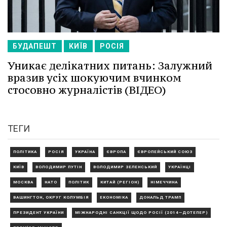
БУДАПЕШТ
КИЇВ
РОСІЯ
Уникає делікатних питань: Залужний
вразив усіх шокуючим вчинком
стосовно журналістів (ВІДЕО)
ТЕГИ
ПОЛІТИКА
РОСІЯ
УКРАЇНА
ЄВРОПА
ЄВРОПЕЙСЬКИЙ СОЮЗ
КИЇВ
ВОЛОДИМИР ПУТІН
ВОЛОДИМИР ЗЕЛЕНСЬКИЙ
УКРАЇНЦІ
МОСКВА
НАТО
ПОЛІТИК
КИТАЙ (РЕГІОН)
НІМЕЧЧИНА
ВАШИНГТОН, ОКРУГ КОЛУМБІЯ
ЕКОНОМІКА
ДОНАЛЬД ТРАМП
ПРЕЗИДЕНТ УКРАЇНИ
МІЖНАРОДНІ САНКЦІЇ ЩОДО РОСІЇ (2014—ДОТЕПЕР)