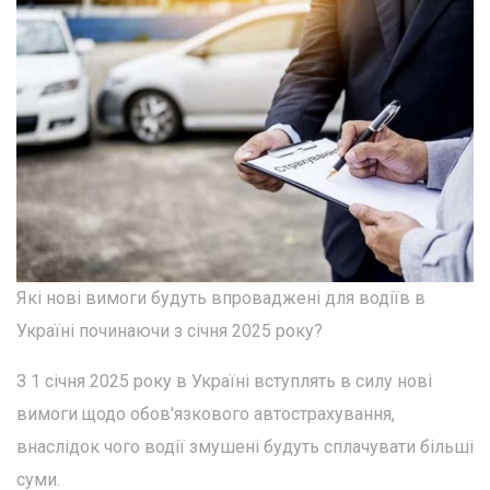
Які нові вимоги будуть впроваджені для водіїв в
Україні починаючи з січня 2025 року?
З 1 січня 2025 року в Україні вступлять в силу нові
вимоги щодо обов'язкового автострахування,
внаслідок чого водії змушені будуть сплачувати більші
суми.