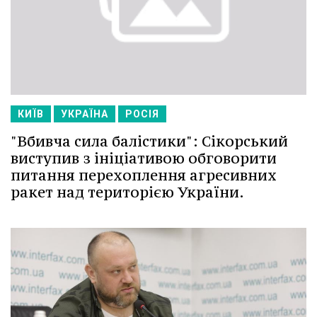
КИЇВ
УКРАЇНА
РОСІЯ
"Вбивча сила балістики": Сікорський
виступив з ініціативою обговорити
питання перехоплення агресивних
ракет над територією України.