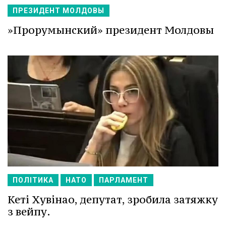
ПРЕЗИДЕНТ МОЛДОВЫ
»Прорумынский» президент Молдовы
ПОЛІТИКА
НАТО
ПАРЛАМЕНТ
Кеті Хувінао, депутат, зробила затяжку
з вейпу.