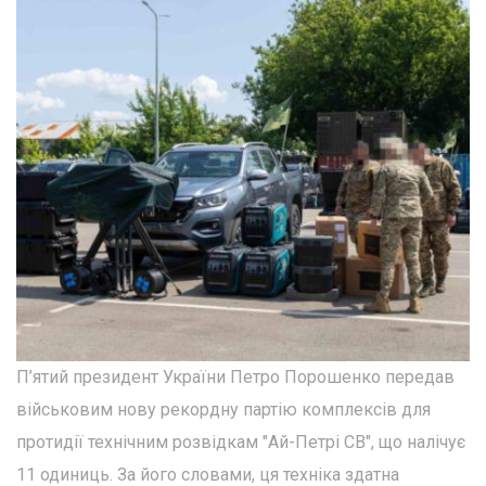
П’ятий президент України Петро Порошенко передав
військовим нову рекордну партію комплексів для
протидії технічним розвідкам "Ай-Петрі СВ", що налічує
11 одиниць. За його словами, ця техніка здатна