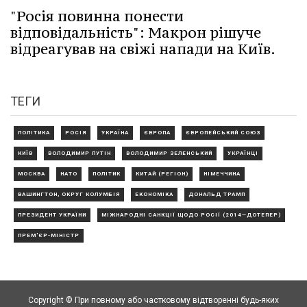
"Росія повинна понести
відповідальність": Макрон рішуче
відреагував на свіжі напади на Київ.
ТЕГИ
ПОЛІТИКА
РОСІЯ
УКРАЇНА
ЄВРОПА
ЄВРОПЕЙСЬКИЙ СОЮЗ
КИЇВ
ВОЛОДИМИР ПУТІН
ВОЛОДИМИР ЗЕЛЕНСЬКИЙ
УКРАЇНЦІ
МОСКВА
НАТО
ПОЛІТИК
КИТАЙ (РЕГІОН)
НІМЕЧЧИНА
ВАШИНГТОН, ОКРУГ КОЛУМБІЯ
ЕКОНОМІКА
ДОНАЛЬД ТРАМП
ПРЕЗИДЕНТ УКРАЇНИ
МІЖНАРОДНІ САНКЦІЇ ЩОДО РОСІЇ (2014—ДОТЕПЕР)
ПРЕМ'ЄР-МІНІСТР
Copyright © При повному або частковому відтворенні будь-яких