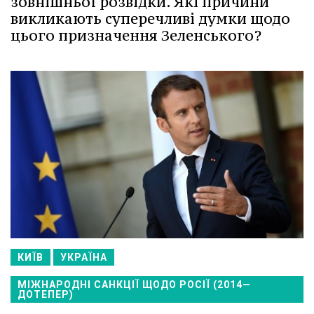
зовнішньої розвідки. Які причини
викликають суперечливі думки щодо
цього призначення Зеленського?
КИЇВ
УКРАЇНА
МІЖНАРОДНІ САНКЦІЇ ЩОДО РОСІЇ (2014—
ДОТЕПЕР)