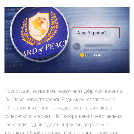
Користувачі зауважили незвичний підбір компонентів.
Емблема новоствореної "Ради миру" стала темою
обговорення серед громадськості та викликала
суперечки в Інтернеті. На її зображенні представлена
Гренландія, однак відсутні держави, де реально
тривають збройні сутички. Ось що варто врахувати: