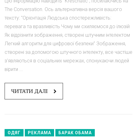
Цю інформацію наводить "Kreschatic", посилаючись на
The Conversation. Ось альтернативна версія вашого
тексту: "Орієнтація Людська спостережливість:
перевага та вразливість Чому ми схиляємося до ілюзій
Як відрізнити зображення, створені штучним інтелектом
Легкий алгоритм для цифрової безпеки" Зображення,
створені за допомогою штучного інтелекту, все частіше
з’являються в соціальних мережах, спонукаючи людей
вірити ...
ЧИТАТИ ДАЛІ
ОДЯГ
РЕКЛАМА
БАРАК ОБАМА