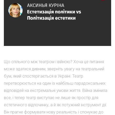
Що спільного між театром і війною? Хоча це питання
може здатися дивним, зверніть увагу на театральний
бум, який спостерігається в Україні. Театр
перетворюється на один із найбільш парадоксальних
відповідей на екстремальні умови життя. Війна змінила
все, і тепер театр виступає не лише як простір для
естетичного відпочинку, а й як потужний інструмент дії.
Він прагне формувати нову реальність і спонукає до