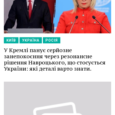
КИЇВ
УКРАЇНА
РОСІЯ
У Кремлі панує серйозне
занепокоєння через резонансне
рішення Навроцького, що стосується
України: які деталі варто знати.