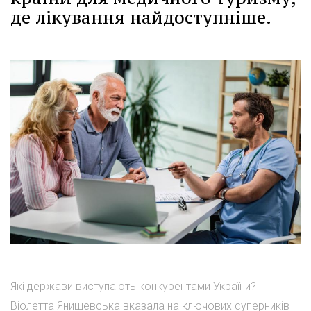
де лікування найдоступніше.
Які держави виступають конкурентами України?
Віолетта Янишевська вказала на ключових суперників