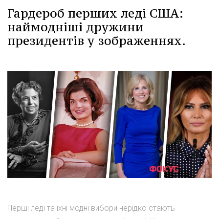
Гардероб перших леді США:
наймодніші дружини
президентів у зображеннях.
Перші леді та їхні модні вибори нерідко стають