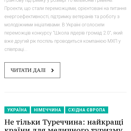
грантову підтримку у розмірі 10 мільйонів гривень.
Проекти, що стали переможцями, орієнтовані на питання
енергоефективності, підтримку ветеранів та роботу з
молодіжними ініціативами. В Україні оголосили
переможців конкурсу "Школа лідерів громад 2.0", який
вже другий рік поспіль проводиться компанією МХП у
співпраці...
ЧИТАТИ ДАЛІ
УКРАЇНА
НІМЕЧЧИНА
СХІДНА ЄВРОПА
Не тільки Туреччина: найкращі
країни для медичного туризму,