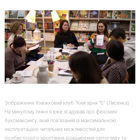
Зображення: Книжковий клуб "Книгарня "Є" (Лисенка)
На минулому тижні я вже згадував про феномен
буксмаксингу, який пов'язаний із максимальною
експлуатацією читальних можливостей для
особистісного зростання, розширення світогляду та