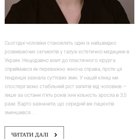
Сьогодні чоловіки становлять один із найшвидко
розвиваючих сегментів у галузі естетичної медицини в
Україні. Нещодавно візит до пластичного хірурга
сприймався як переважно жіноча справа, проте ця
тенденція зазнала суттєвих змін. У нашій клініці ми
спостерігаємо стабільний ріст запитів від чоловіків —
лише за останні п’ять років їхня кількість зросла в 3,5
рази. Варто зазначити, що середній вік пацієнтів
зменшився: ...
ЧИТАТИ ДАЛІ