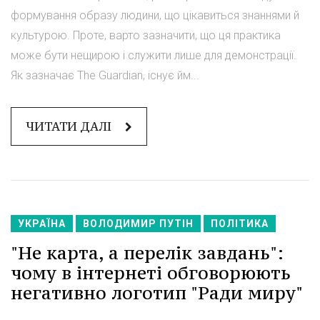
формування образу людини, що цікавиться знаннями й
культурою. Проте, варто зазначити, що ця практика
може бути нещирою і служити лише для демонстрації.
Як зазначає The Guardian, існує йм...
ЧИТАТИ ДАЛІ
УКРАЇНА
ВОЛОДИМИР ПУТІН
ПОЛІТИКА
"Не карта, а перелік завдань":
чому в інтернеті обговорюють
негативно логотип "Ради миру"