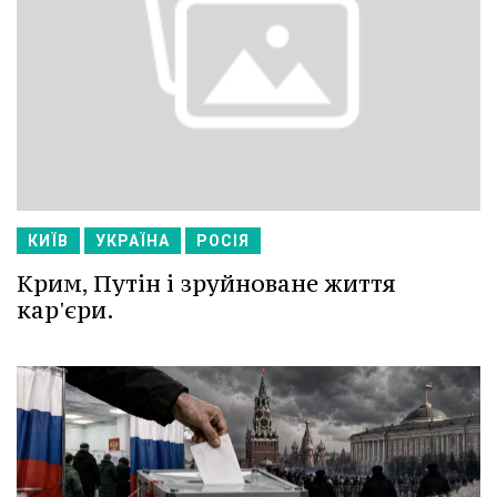
КИЇВ
УКРАЇНА
РОСІЯ
Крим, Путін і зруйноване життя
кар'єри.