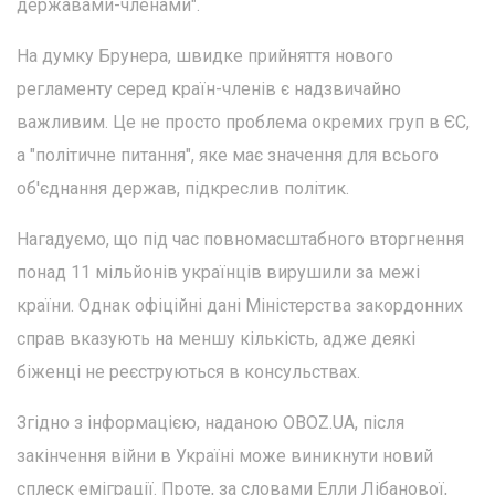
державами-членами".
На думку Брунера, швидке прийняття нового
регламенту серед країн-членів є надзвичайно
важливим. Це не просто проблема окремих груп в ЄС,
а "політичне питання", яке має значення для всього
об'єднання держав, підкреслив політик.
Нагадуємо, що під час повномасштабного вторгнення
понад 11 мільйонів українців вирушили за межі
країни. Однак офіційні дані Міністерства закордонних
справ вказують на меншу кількість, адже деякі
біженці не реєструються в консульствах.
Згідно з інформацією, наданою OBOZ.UA, після
закінчення війни в Україні може виникнути новий
сплеск еміграції. Проте, за словами Елли Лібанової,