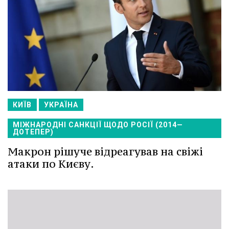
КИЇВ
УКРАЇНА
МІЖНАРОДНІ САНКЦІЇ ЩОДО РОСІЇ (2014—
ДОТЕПЕР)
Макрон рішуче відреагував на свіжі
атаки по Києву.