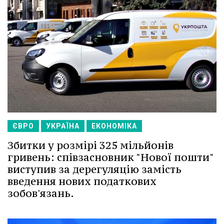
ЄВРО
УКРАЇНА
ЕКОНОМІКА
Збитки у розмірі 325 мільйонів
гривень: співзасновник "Нової пошти"
виступив за дерегуляцію замість
введення нових податкових
зобов'язань.