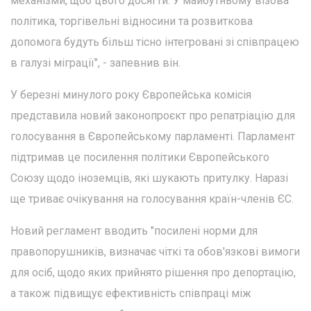
механізми, щоб цього досягти. У майбутньому візова
політика, торгівельні відносини та розвиткова
допомога будуть більш тісно інтегровані зі співпрацею
в галузі міграції", - запевнив він.
У березні минулого року Європейська комісія
представила новий законопроєкт про репатріацію для
голосування в Європейському парламенті. Парламент
підтримав це посилення політики Європейського
Союзу щодо іноземців, які шукають притулку. Наразі
ще триває очікування на голосування країн-членів ЄС.
Новий регламент вводить "посилені норми для
правопорушників, визначає чіткі та обов'язкові вимоги
для осіб, щодо яких прийнято рішення про депортацію,
а також підвищує ефективність співпраці між