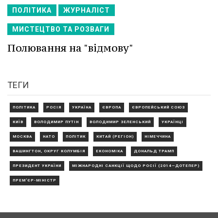
ПОЛІТИКА
ЖУРНАЛІСТ
МИСТЕЦТВО ТА РОЗВАГИ
Полювання на "відмову"
ТЕГИ
ПОЛІТИКА
РОСІЯ
УКРАЇНА
ЄВРОПА
ЄВРОПЕЙСЬКИЙ СОЮЗ
КИЇВ
ВОЛОДИМИР ПУТІН
ВОЛОДИМИР ЗЕЛЕНСЬКИЙ
УКРАЇНЦІ
МОСКВА
НАТО
ПОЛІТИК
КИТАЙ (РЕГІОН)
НІМЕЧЧИНА
ВАШИНГТОН, ОКРУГ КОЛУМБІЯ
ЕКОНОМІКА
ДОНАЛЬД ТРАМП
ПРЕЗИДЕНТ УКРАЇНИ
МІЖНАРОДНІ САНКЦІЇ ЩОДО РОСІЇ (2014—ДОТЕПЕР)
ПРЕМ'ЄР-МІНІСТР