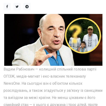
Вадим Рабінович — колишній спільний голова партії
ОПЗЖ, медіа-магнат і екс-власник телеканалу
NewsOne. На сьогодні він є об’єктом кількох
розслідувань, а також згадується у зв'язку із санкціями
та виїздом за межі країни. Не менш цікавим є його
сімейний стан — у нього є дружина і троє дітей, проте