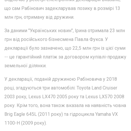
що сам Рабінович задекларував позику в розмірі 13
млн грн, отриману від дружини.
За даними "Українських новин", Ірина отримала 23 млн
грн від російського бізнесмена Павла Фукса. У
декларації було зазначено, що 22,5 млн грн із цієї суми
-- це гарантійний платіж за договором купівлі-продажу
земельної ділянки.
У декларації, поданій дружиною Рабіновича у 2018
році, згадуються три автомобілі: Toyota Land Cruiser
2003 року, Lexus LX470 2005 року та Lexus LX570 2008
року. Крім того, вона також вказала на наявність човна
Brig Eagle 645L (2011 року) та гідроцикла Yamaha VX
1100-H (2009 року).