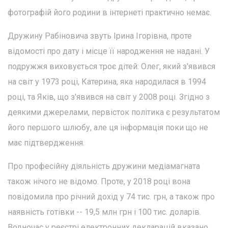
фотографій його родини в інтернеті практично немає.
Дружину Рабіновича звуть Ірина Ігорівна, проте
відомості про дату і місце її народження не надані. У
подружжя виховується троє дітей: Олег, який з'явився
на світ у 1973 році, Катерина, яка народилася в 1994
році, та Яків, що з'явився на світ у 2008 році. Згідно з
деякими джерелами, первісток політика є результатом
його першого шлюбу, але ця інформація поки що не
має підтвердження.
Про професійну діяльність дружини медіамагната
також нічого не відомо. Проте, у 2018 році вона
повідомила про річний дохід у 74 тис. грн, а також про
наявність готівки -- 19,5 млн грн і 100 тис. доларів.
Водночас у реєстрі електронних декларацій вказано,