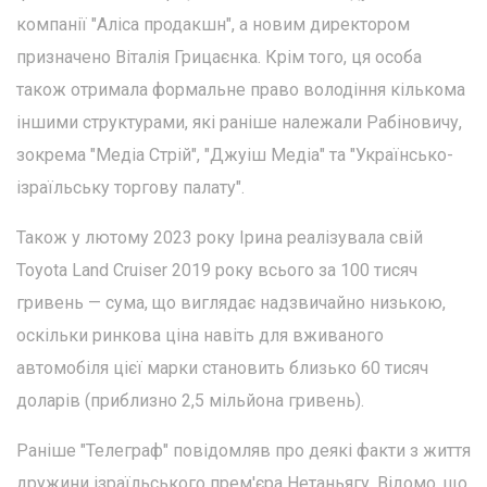
компанії "Аліса продакшн", а новим директором
призначено Віталія Грицаєнка. Крім того, ця особа
також отримала формальне право володіння кількома
іншими структурами, які раніше належали Рабіновичу,
зокрема "Медіа Стрій", "Джуіш Медіа" та "Українсько-
ізраїльську торгову палату".
Також у лютому 2023 року Ірина реалізувала свій
Toyota Land Cruiser 2019 року всього за 100 тисяч
гривень — сума, що виглядає надзвичайно низькою,
оскільки ринкова ціна навіть для вживаного
автомобіля цієї марки становить близько 60 тисяч
доларів (приблизно 2,5 мільйона гривень).
Раніше "Телеграф" повідомляв про деякі факти з життя
дружини ізраїльського прем'єра Нетаньягу. Відомо, що