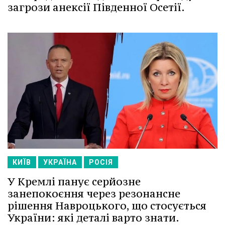
загрози анексії Південної Осетії.
КИЇВ
УКРАЇНА
РОСІЯ
У Кремлі панує серйозне
занепокоєння через резонансне
рішення Навроцького, що стосується
України: які деталі варто знати.