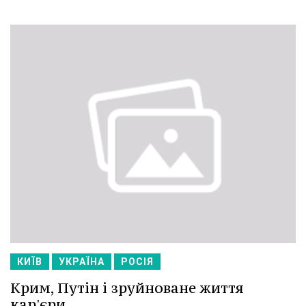
КИЇВ
УКРАЇНА
РОСІЯ
Крим, Путін і зруйноване життя
кар'єри.