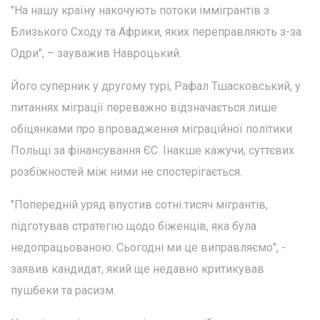
"На нашу країну накочують потоки іммігрантів з
Близького Сходу та Африки, яких переправляють з-за
Одри", – зауважив Навроцький.
Його суперник у другому турі, Рафал Тшасковський, у
питаннях міграції переважно відзначається лише
обіцянками про впровадження міграційної політики
Польщі за фінансування ЄС. Інакше кажучи, суттєвих
розбіжностей між ними не спостерігається.
"Попередній уряд впустив сотні тисяч мігрантів,
підготував стратегію щодо біженців, яка була
недопрацьованою. Сьогодні ми це виправляємо", -
заявив кандидат, який ще недавно критикував
пушбеки та расизм.