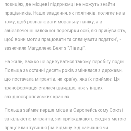
позиціях, де місцеві підприємці не можуть знайти
працівників. Наше завдання, як політиків, полягає не в
тому, щоб розпалювати моральну паніку, а в
забезпеченні належної перевірки осіб, які прибувають,
щоб вони могли працювати та сплачувати податки", -
зазначила Магдалена Беят з "Лівиці".
На жаль, важко не здивуватися такому перебігу подій:
Польща за останні десять років змінилася з держави,
що постачала мігрантів, на країну, яка їх приймає. Ця
трансформація сталася швидше, ніж у інших
західноєвропейських країнах.
Польща займає перше місце в Європейському Союзі
за кількістю мігрантів, які приїжджають сюди з метою
працевлаштування (на відміну від навчання чи