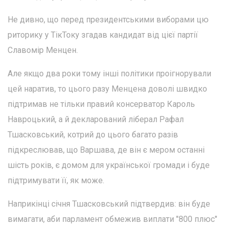
Не дивно, що перед президентськими виборами цю
риторику у ТікТоку згадав кандидат від цієї партії
Славомір Менцен.
Але якщо два роки тому інші політики проігнорували
цей наратив, то цього разу Менцена доволі швидко
підтримав не тільки правий консерватор Кароль
Навроцький, а й декларований ліберал Рафал
Тшасковський, котрий до цього багато разів
підкреслював, що Варшава, де він є мером останні
шість років, є домом для української громади і буде
підтримувати її, як може.
Наприкінці січня Тшасковський підтвердив: він буде
вимагати, аби парламент обмежив виплати "800 плюс"