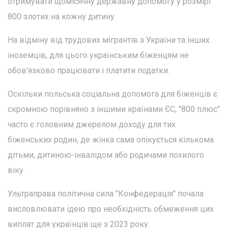
отримувати щомісячну державну допомогу у розмірі
800 злотих на кожну дитину.
На відміну від трудових мігрантів з України та інших
іноземців, для цього українським біженцям не
обов'язково працювати і платити податки.
Оскільки польська соціальна допомога для біженців є
скромною порівняно з іншими країнами ЄС, "800 плюс"
часто є головним джерелом доходу для тих
біженських родин, де жінка сама опікується кількома
дітьми, дитиною-інвалідом або родичами похилого
віку.
Ультраправа політична сила "Конфедерація" почала
висловлювати ідею про необхідність обмеження цих
виплат для українців ще з 2023 року.