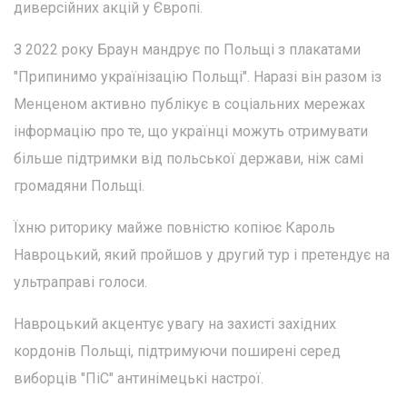
диверсійних акцій у Європі.
З 2022 року Браун мандрує по Польщі з плакатами
"Припинимо українізацію Польщі". Наразі він разом із
Менценом активно публікує в соціальних мережах
інформацію про те, що українці можуть отримувати
більше підтримки від польської держави, ніж самі
громадяни Польщі.
Їхню риторику майже повністю копіює Кароль
Навроцький, який пройшов у другий тур і претендує на
ультраправі голоси.
Навроцький акцентує увагу на захисті західних
кордонів Польщі, підтримуючи поширені серед
виборців "ПіС" антинімецькі настрої.