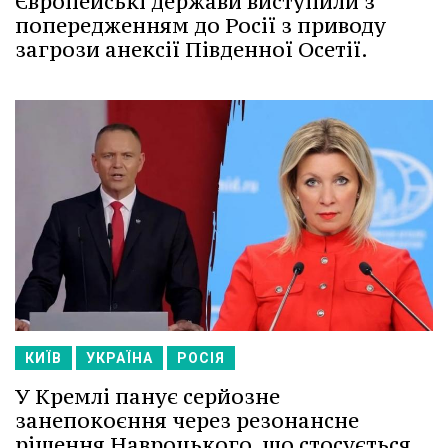
Європейські держави виступили з
попередженням до Росії з приводу
загрози анексії Південної Осетії.
КИЇВ
УКРАЇНА
РОСІЯ
У Кремлі панує серйозне
занепокоєння через резонансне
рішення Навроцького, що стосується