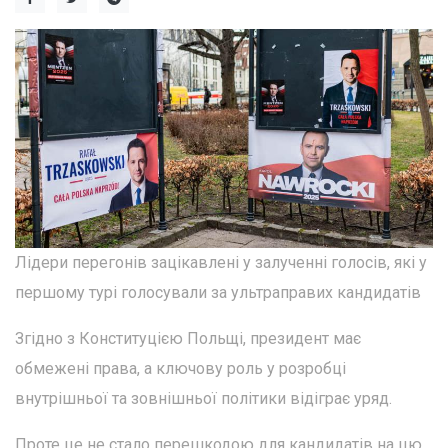
Лідери перегонів зацікавлені у залученні голосів, які у
першому турі голосували за ультраправих кандидатів
Згідно з Конституцією Польщі, президент має
обмежені права, а ключову роль у розробці
внутрішньої та зовнішньої політики відіграє уряд.
Проте це не стало перешкодою для кандидатів на цю