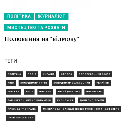
ПОЛІТИКА
ЖУРНАЛІСТ
МИСТЕЦТВО ТА РОЗВАГИ
Полювання на "відмову"
ТЕГИ
ПОЛІТИКА
РОСІЯ
УКРАЇНА
ЄВРОПА
ЄВРОПЕЙСЬКИЙ СОЮЗ
КИЇВ
ВОЛОДИМИР ПУТІН
ВОЛОДИМИР ЗЕЛЕНСЬКИЙ
УКРАЇНЦІ
МОСКВА
НАТО
ПОЛІТИК
КИТАЙ (РЕГІОН)
НІМЕЧЧИНА
ВАШИНГТОН, ОКРУГ КОЛУМБІЯ
ЕКОНОМІКА
ДОНАЛЬД ТРАМП
ПРЕЗИДЕНТ УКРАЇНИ
МІЖНАРОДНІ САНКЦІЇ ЩОДО РОСІЇ (2014—ДОТЕПЕР)
ПРЕМ'ЄР-МІНІСТР