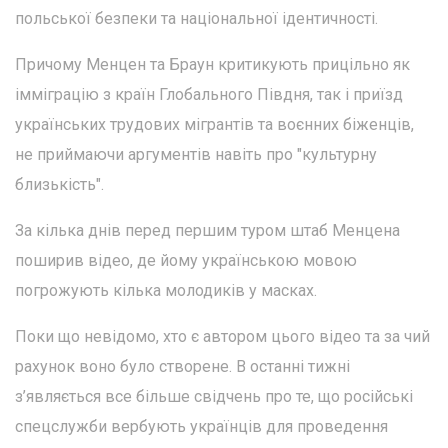
польської безпеки та національної ідентичності.
Причому Менцен та Браун критикують прицільно як
імміграцію з країн Глобального Півдня, так і приїзд
українських трудових мігрантів та воєнних біженців,
не приймаючи аргументів навіть про "культурну
близькість".
За кілька днів перед першим туром штаб Менцена
поширив відео, де йому українською мовою
погрожують кілька молодиків у масках.
Поки що невідомо, хто є автором цього відео та за чий
рахунок воно було створене. В останні тижні
з’являється все більше свідчень про те, що російські
спецслужби вербують українців для проведення