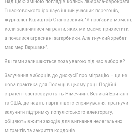
Над цією зміною поглядів колись ліберала-єврократа
Тшасковського іронізує інший учасник перегонів,
журналіст Кшиштоф Становський: "Я проґавив момент,
коли закінчилися мігранти, яких ми маємо прихистити,
а почалися агресивні загарбники. Але гнучкий хребет
має мер Варшави".
Які теми залишаються поза увагою під час виборів?
Залучення виборців до дискусії про міграцію – це не
нова практика для Польщі в цьому році. Подібні
стратегії застосовують і в Німеччині, Великій Британії
та США, де навіть партії лівого спрямування, прагнучи
залучити підтримку популістського електорату,
обіцяють вжити заходів для вигнання нелегальних
мігрантів та закриття кордонів.