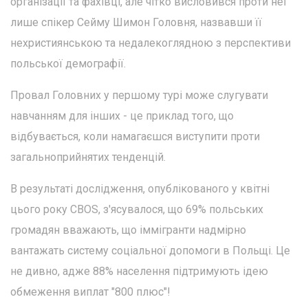
організації та фахівці, але чітко висловився проти неї
лише спікер Сейму Шимон Головня, назвавши її
нехристиянською та недалекоглядною з перспективи
польської демографії.
Провал Головних у першому турі може слугувати
навчанням для інших - це приклад того, що
відбувається, коли намагаєшся виступити проти
загальноприйнятих тенденцій.
В результаті дослідження, опублікованого у квітні
цього року CBOS, з'ясувалося, що 69% польських
громадян вважають, що іммігранти надмірно
вантажать систему соціальної допомоги в Польщі. Це
не дивно, адже 88% населення підтримують ідею
обмеження виплат "800 плюс"!