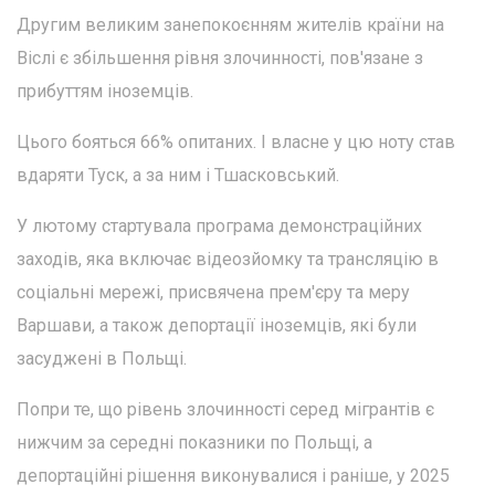
Другим великим занепокоєнням жителів країни на
Віслі є збільшення рівня злочинності, пов'язане з
прибуттям іноземців.
Цього бояться 66% опитаних. І власне у цю ноту став
вдаряти Туск, а за ним і Тшасковський.
У лютому стартувала програма демонстраційних
заходів, яка включає відеозйомку та трансляцію в
соціальні мережі, присвячена прем'єру та меру
Варшави, а також депортації іноземців, які були
засуджені в Польщі.
Попри те, що рівень злочинності серед мігрантів є
нижчим за середні показники по Польщі, а
депортаційні рішення виконувалися і раніше, у 2025