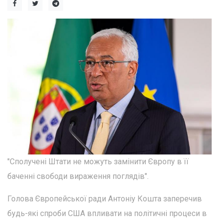
"Сполучені Штати не можуть замінити Європу в її
баченні свободи вираження поглядів".
Голова Європейської ради Антоніу Кошта заперечив
будь-які спроби США впливати на політичні процеси в