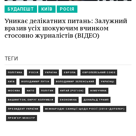
БУДАПЕШТ
КИЇВ
РОСІЯ
Уникає делікатних питань: Залужний
вразив усіх шокуючим вчинком
стосовно журналістів (ВІДЕО)
ТЕГИ
ПОЛІТИКА
РОСІЯ
УКРАЇНА
ЄВРОПА
ЄВРОПЕЙСЬКИЙ СОЮЗ
КИЇВ
ВОЛОДИМИР ПУТІН
ВОЛОДИМИР ЗЕЛЕНСЬКИЙ
УКРАЇНЦІ
МОСКВА
НАТО
ПОЛІТИК
КИТАЙ (РЕГІОН)
НІМЕЧЧИНА
ВАШИНГТОН, ОКРУГ КОЛУМБІЯ
ЕКОНОМІКА
ДОНАЛЬД ТРАМП
ПРЕЗИДЕНТ УКРАЇНИ
МІЖНАРОДНІ САНКЦІЇ ЩОДО РОСІЇ (2014—ДОТЕПЕР)
ПРЕМ'ЄР-МІНІСТР