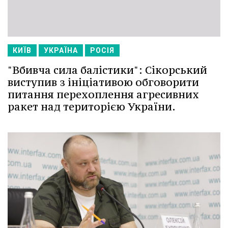
КИЇВ
УКРАЇНА
РОСІЯ
"Вбивча сила балістики": Сікорський
виступив з ініціативою обговорити
питання перехоплення агресивних
ракет над територією України.