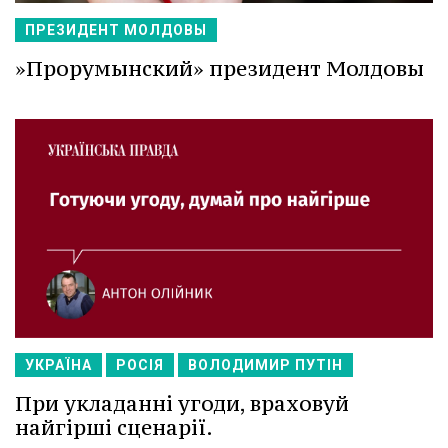
ПРЕЗИДЕНТ МОЛДОВЫ
»Прорумынский» президент Молдовы
УКРАЇНА
РОСІЯ
ВОЛОДИМИР ПУТІН
При укладанні угоди, враховуй
найгірші сценарії.