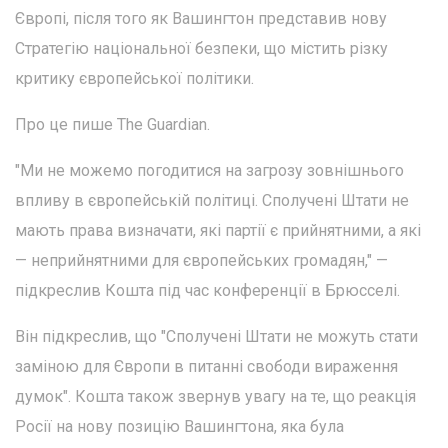
Європі, після того як Вашингтон представив нову
Стратегію національної безпеки, що містить різку
критику європейської політики.
Про це пише The Guardian.
"Ми не можемо погодитися на загрозу зовнішнього
впливу в європейській політиці. Сполучені Штати не
мають права визначати, які партії є прийнятними, а які
— неприйнятними для європейських громадян," —
підкреслив Кошта під час конференції в Брюсселі.
Він підкреслив, що "Сполучені Штати не можуть стати
заміною для Європи в питанні свободи вираження
думок". Кошта також звернув увагу на те, що реакція
Росії на нову позицію Вашингтона, яка була