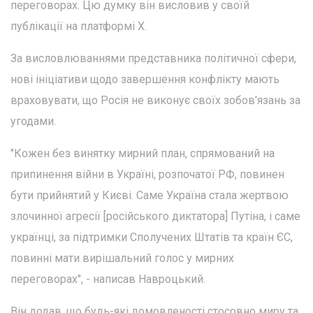
переговорах. Цю думку він висловив у своїй
публікації на платформі X.
За висловлюваннями представника політичної сфери,
нові ініціативи щодо завершення конфлікту мають
враховувати, що Росія не виконує своїх зобов'язань за
угодами.
"Кожен без винятку мирний план, спрямований на
припинення війни в Україні, розпочатої РФ, повинен
бути прийнятий у Києві. Саме Україна стала жертвою
злочинної агресії [російського диктатора] Путіна, і саме
українці, за підтримки Сполучених Штатів та країн ЄС,
повинні мати вирішальний голос у мирних
переговорах", - написав Навроцький.
Він додав, що будь-які домовленості стосовно миру та