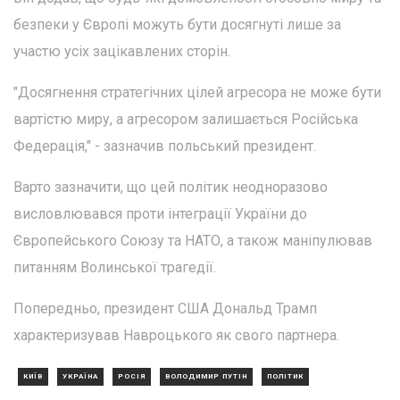
безпеки у Європі можуть бути досягнуті лише за
участю усіх зацікавлених сторін.
"Досягнення стратегічних цілей агресора не може бути
вартістю миру, а агресором залишається Російська
Федерація," - зазначив польський президент.
Варто зазначити, що цей політик неодноразово
висловлювався проти інтеграції України до
Європейського Союзу та НАТО, а також маніпулював
питанням Волинської трагедії.
Попередньо, президент США Дональд Трамп
характеризував Навроцького як свого партнера.
КИЇВ
УКРАЇНА
РОСІЯ
ВОЛОДИМИР ПУТІН
ПОЛІТИК