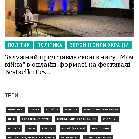
ПОЛІТИК
ПОЛІТИКА
ЗБРОЙНІ СИЛИ УКРАЇНИ
Залужний представив свою книгу "Моя
війна" в онлайн-форматі на фестивалі
BestsellerFest.
ТЕГИ
ПОЛІТИКА
РОСІЯ
УКРАЇНА
ЄВРОПА
ЄВРОПЕЙСЬКИЙ СОЮЗ
КИЇВ
ВОЛОДИМИР ПУТІН
ВОЛОДИМИР ЗЕЛЕНСЬКИЙ
УКРАЇНЦІ
МОСКВА
НАТО
ПОЛІТИК
КИТАЙ (РЕГІОН)
НІМЕЧЧИНА
ВАШИНГТОН, ОКРУГ КОЛУМБІЯ
ЕКОНОМІКА
ДОНАЛЬД ТРАМП