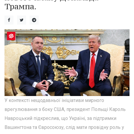
Трампа.
У контексті нещодавньої ініціативи мирного
врегулювання з боку США, президент Польщі Кароль
Навроцький підкреслив, що Україні, за підтримки
Вашингтона та Євросоюзу, слід мати провідну роль у