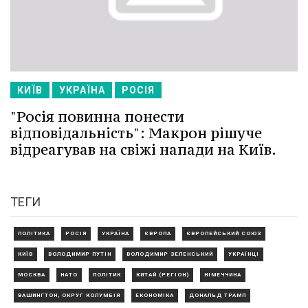
КИЇВ
УКРАЇНА
РОСІЯ
"Росія повинна понести
відповідальність": Макрон рішуче
відреагував на свіжі напади на Київ.
ТЕГИ
ПОЛІТИКА
РОСІЯ
УКРАЇНА
ЄВРОПА
ЄВРОПЕЙСЬКИЙ СОЮЗ
КИЇВ
ВОЛОДИМИР ПУТІН
ВОЛОДИМИР ЗЕЛЕНСЬКИЙ
УКРАЇНЦІ
МОСКВА
НАТО
ПОЛІТИК
КИТАЙ (РЕГІОН)
НІМЕЧЧИНА
ВАШИНГТОН, ОКРУГ КОЛУМБІЯ
ЕКОНОМІКА
ДОНАЛЬД ТРАМП