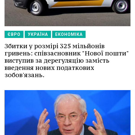
ЄВРО
УКРАЇНА
ЕКОНОМІКА
Збитки у розмірі 325 мільйонів
гривень: співзасновник "Нової пошти"
виступив за дерегуляцію замість
введення нових податкових
зобов'язань.