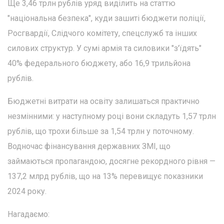
Ще 3,46 трлн рублів уряд виділить на статтю
"національна безпека", куди зашиті бюджети поліції,
Росгвардії, Слідчого комітету, спецслужб та інших
силових структур. У сумі армія та силовики "з'їдять"
40% федерального бюджету, або 16,9 трильйона
рублів.
Бюджетні витрати на освіту залишаться практично
незмінними: у наступному році вони складуть 1,57 трлн
рублів, що трохи більше за 1,54 трлн у поточному.
Водночас фінансування державних ЗМІ, що
займаються пропагандою, досягне рекордного рівня —
137,2 млрд рублів, що на 13% перевищує показники
2024 року.
Нагадаємо: