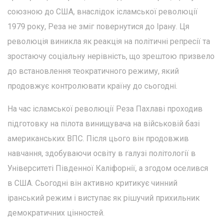
союзною до США, внаслідок ісламської революції
1979 року, Реза не зміг повернутися до Ірану. Ця
революція виникла як реакція на політичні репресії та
зростаючу соціальну нерівність, що зрештою призвело
до встановлення теократичного режиму, який
продовжує контролювати країну до сьогодні.
На час ісламської революції Реза Пахлаві проходив
підготовку на пілота винищувача на військовій базі
американських ВПС. Після цього він продовжив
навчання, здобуваючи освіту в галузі політології в
Університеті Південної Каліфорнії, а згодом оселився
в США. Сьогодні він активно критикує чинний
іранський режим і виступає як рішучий прихильник
демократичних цінностей.