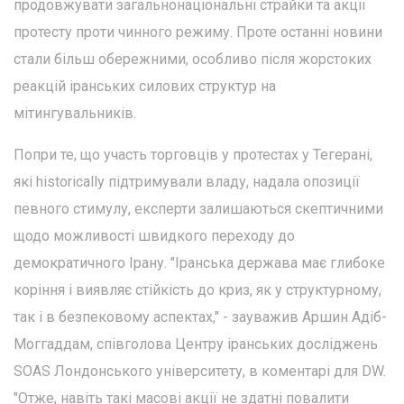
продовжувати загальнонаціональні страйки та акції
протесту проти чинного режиму. Проте останні новини
стали більш обережними, особливо після жорстоких
реакцій іранських силових структур на
мітингувальників.
Попри те, що участь торговців у протестах у Тегерані,
які historically підтримували владу, надала опозиції
певного стимулу, експерти залишаються скептичними
щодо можливості швидкого переходу до
демократичного Ірану. "Іранська держава має глибоке
коріння і виявляє стійкість до криз, як у структурному,
так і в безпековому аспектах," - зауважив Аршин Адіб-
Моггаддам, співголова Центру іранських досліджень
SOAS Лондонського університету, в коментарі для DW.
"Отже, навіть такі масові акції не здатні повалити