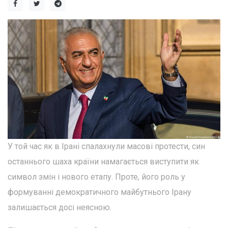
У той час як в Ірані спалахнули масові протести, син
останнього шаха країни намагається виступити як
символ змін і нового етапу. Проте, його роль у
формуванні демократичного майбутнього Ірану
залишається досі неясною.