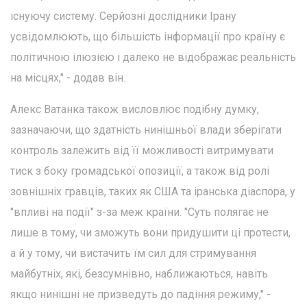
існуючу систему. Серйозні дослідники Ірану
усвідомлюють, що більшість інформації про країну є
політичною ілюзією і далеко не відображає реальність
на місцях," - додав він.
Алекс Ватанка також висловлює подібну думку,
зазначаючи, що здатність нинішньої влади зберігати
контроль залежить від її можливості витримувати
тиск з боку громадської опозиції, а також від ролі
зовнішніх гравців, таких як США та іранська діаспора, у
"впливі на події" з-за меж країни. "Суть полягає не
лише в тому, чи зможуть вони придушити ці протести,
а й у тому, чи вистачить їм сил для стримування
майбутніх, які, безсумнівно, наближаються, навіть
якщо нинішні не призведуть до падіння режиму," -