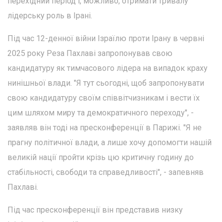
перехідний період і, можливо, отримати тривалу
лідерську роль в Ірані.
Під час 12-денної війни Ізраїлю проти Ірану в червні
2025 року Реза Пахлаві запропонував свою
кандидатуру як тимчасового лідера на випадок краху
нинішньої влади. "Я тут сьогодні, щоб запропонувати
свою кандидатуру своїм співвітчизникам і вести їх
цим шляхом миру та демократичного переходу", -
заявляв він тоді на пресконференції в Парижі. "Я не
прагну політичної влади, а лише хочу допомогти нашій
великій нації пройти крізь цю критичну годину до
стабільності, свободи та справедливості", - запевняв
Пахлаві.
Під час пресконференції він представив низку