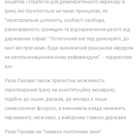
ініціатив і стратегій для демократичного переходу в
Ірані, які ґрунтуються на таких принципах, як
"територіальна цілісність, особисті свободи,
рівноправність громадян та відокремлення релігії від
державних справ". "Остаточний вигляд демократії, до
якої ми прагнемо, буде визначений іранським народом
на загальнонаціональному референдумі", - підкреслив
він.
Реза Пахлаві також припустив можливість
перетворення Ірану на конституційну монархію,
подібну до інших держав, де монарх є лише
символічною фігурою, а виконавча влада належить
парламенту, можливо, з виборним главою держави.
Реза Пахлаві як "символ політичних змін"