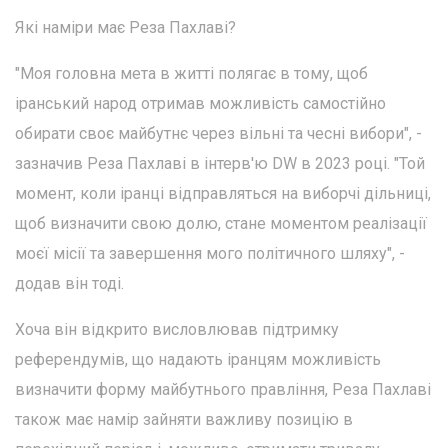
Які наміри має Реза Пахлаві?
"Моя головна мета в житті полягає в тому, щоб
іранський народ отримав можливість самостійно
обирати своє майбутнє через вільні та чесні вибори", -
зазначив Реза Пахлаві в інтерв'ю DW в 2023 році. "Той
момент, коли іранці відправляться на виборчі дільниці,
щоб визначити свою долю, стане моментом реалізації
моєї місії та завершення мого політичного шляху", -
додав він тоді.
Хоча він відкрито висловлював підтримку
референдумів, що надають іранцям можливість
визначити форму майбутнього правління, Реза Пахлаві
також має намір зайняти важливу позицію в