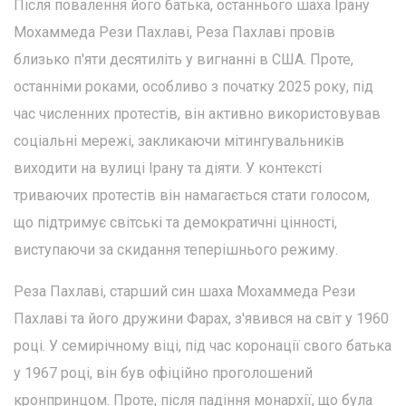
Після повалення його батька, останнього шаха Ірану
Мохаммеда Рези Пахлаві, Реза Пахлаві провів
близько п'яти десятиліть у вигнанні в США. Проте,
останніми роками, особливо з початку 2025 року, під
час численних протестів, він активно використовував
соціальні мережі, закликаючи мітингувальників
виходити на вулиці Ірану та діяти. У контексті
триваючих протестів він намагається стати голосом,
що підтримує світські та демократичні цінності,
виступаючи за скидання теперішнього режиму.
Реза Пахлаві, старший син шаха Мохаммеда Рези
Пахлаві та його дружини Фарах, з'явився на світ у 1960
році. У семирічному віці, під час коронації свого батька
у 1967 році, він був офіційно проголошений
кронпринцом. Проте, після падіння монархії, що була