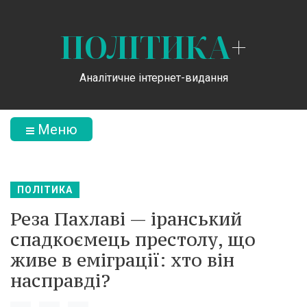
ПОЛІТИКА
+
Аналітичне інтернет-видання
Меню
ПОЛІТИКА
Реза Пахлаві — іранський
спадкоємець престолу, що
живе в еміграції: хто він
насправді?