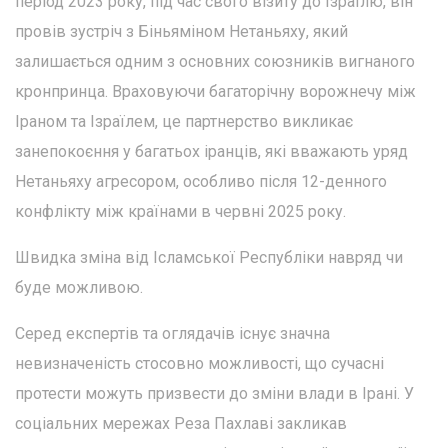
період 2023 року, під час свого візиту до Ізраїлю, він
провів зустріч з Біньяміном Нетаньяху, який
залишається одним з основних союзників вигнаного
кронпринца. Враховуючи багаторічну ворожнечу між
Іраном та Ізраїлем, це партнерство викликає
занепокоєння у багатьох іранців, які вважають уряд
Нетаньяху агресором, особливо після 12-денного
конфлікту між країнами в червні 2025 року.
Швидка зміна від Ісламської Республіки навряд чи
буде можливою.
Серед експертів та оглядачів існує значна
невизначеність стосовно можливості, що сучасні
протести можуть призвести до зміни влади в Ірані. У
соціальних мережах Реза Пахлаві закликав