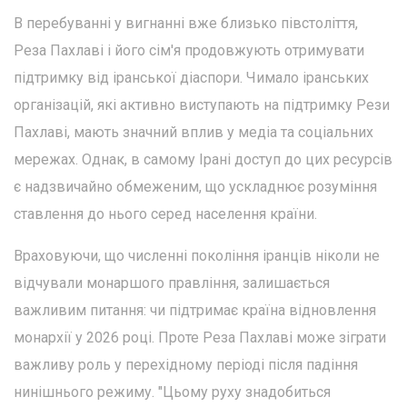
В перебуванні у вигнанні вже близько півстоліття,
Реза Пахлаві і його сім'я продовжують отримувати
підтримку від іранської діаспори. Чимало іранських
організацій, які активно виступають на підтримку Рези
Пахлаві, мають значний вплив у медіа та соціальних
мережах. Однак, в самому Ірані доступ до цих ресурсів
є надзвичайно обмеженим, що ускладнює розуміння
ставлення до нього серед населення країни.
Враховуючи, що численні покоління іранців ніколи не
відчували монаршого правління, залишається
важливим питання: чи підтримає країна відновлення
монархії у 2026 році. Проте Реза Пахлаві може зіграти
важливу роль у перехідному періоді після падіння
нинішнього режиму. "Цьому руху знадобиться