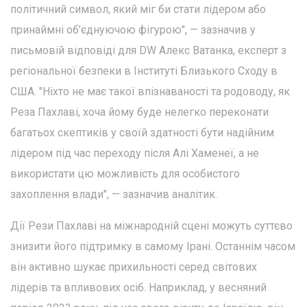
політичний символ, який міг би стати лідером або
принаймні об’єднуючою фігурою", — зазначив у
письмовій відповіді для DW Алекс Ватанка, експерт з
регіональної безпеки в Інституті Близького Сходу в
США. "Ніхто не має такої впізнаваності та родоводу, як
Реза Пахлаві, хоча йому буде нелегко переконати
багатьох скептиків у своїй здатності бути надійним
лідером під час переходу після Алі Хаменеї, а не
використати цю можливість для особистого
захоплення влади", — зазначив аналітик.
Дії Рези Пахлаві на міжнародній сцені можуть суттєво
знизити його підтримку в самому Ірані. Останнім часом
він активно шукає прихильності серед світових
лідерів та впливових осіб. Наприклад, у весняний