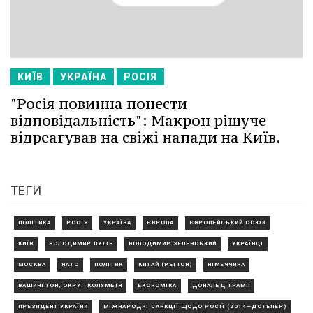
КИЇВ
УКРАЇНА
РОСІЯ
"Росія повинна понести
відповідальність": Макрон рішуче
відреагував на свіжі напади на Київ.
ТЕГИ
ПОЛІТИКА
РОСІЯ
УКРАЇНА
ЄВРОПА
ЄВРОПЕЙСЬКИЙ СОЮЗ
КИЇВ
ВОЛОДИМИР ПУТІН
ВОЛОДИМИР ЗЕЛЕНСЬКИЙ
УКРАЇНЦІ
МОСКВА
НАТО
ПОЛІТИК
КИТАЙ (РЕГІОН)
НІМЕЧЧИНА
ВАШИНГТОН, ОКРУГ КОЛУМБІЯ
ЕКОНОМІКА
ДОНАЛЬД ТРАМП
ПРЕЗИДЕНТ УКРАЇНИ
МІЖНАРОДНІ САНКЦІЇ ЩОДО РОСІЇ (2014—ДОТЕПЕР)