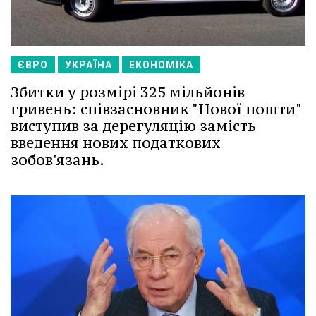
ЄВРО
УКРАЇНА
ЕКОНОМІКА
Збитки у розмірі 325 мільйонів
гривень: співзасновник "Нової пошти"
виступив за дерегуляцію замість
введення нових податкових
зобов'язань.