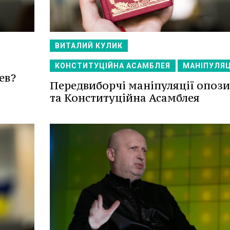
ВИТАЛИЙ КУЛИК
КОНСТИТУЦІЙНА АСАМБЛЕЯ
МАНІПУЛЯЦ
ев?
Передвиборчі маніпуляції опози
та Конституційна Асамблея