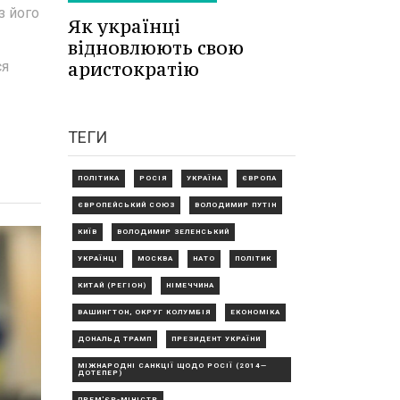
з його
Як українці
відновлюють свою
аристократію
ся
ТЕГИ
ПОЛІТИКА
РОСІЯ
УКРАЇНА
ЄВРОПА
ЄВРОПЕЙСЬКИЙ СОЮЗ
ВОЛОДИМИР ПУТІН
КИЇВ
ВОЛОДИМИР ЗЕЛЕНСЬКИЙ
УКРАЇНЦІ
МОСКВА
НАТО
ПОЛІТИК
КИТАЙ (РЕГІОН)
НІМЕЧЧИНА
ВАШИНГТОН, ОКРУГ КОЛУМБІЯ
ЕКОНОМІКА
ДОНАЛЬД ТРАМП
ПРЕЗИДЕНТ УКРАЇНИ
МІЖНАРОДНІ САНКЦІЇ ЩОДО РОСІЇ (2014—
ДОТЕПЕР)
ПРЕМ'ЄР-МІНІСТР