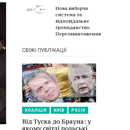
Нова виборча
система та
відповідальне
громадянство.
Перезавантаження
СВІЖІ ПУБЛІКАЦІЇ
КОАЛІЦІЯ
КИЇВ
РОСІЯ
Від Туска до Брауна: у
якому світлі польські