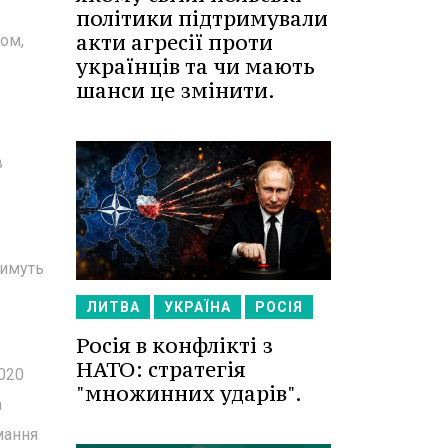
політики підтримували
акти агресії проти
ром,
українців та чи мають
шанси це змінити.
в
тимуть
ЛИТВА
УКРАЇНА
РОСІЯ
Росія в конфлікті з
НАТО: стратегія
020
"множинних ударів".
а
мання