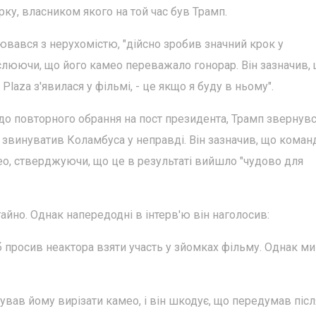
ку, власником якого на той час був Трамп.
ювався з нерухомістю, "дійсно зробив значний крок у
слюючи, що його камео переважало гонорар. Він зазначив,
laza з'явилася у фільмі, - це якщо я буду в ньому".
к до повторного обрання на пост президента, Трамп звернув
 і звинуватив Коламбуса у неправді. Він зазначив, що коман
ео, стверджуючи, що це в результаті вийшло "чудово для
гайно. Однак напередодні в інтерв'ю він наголосив:
е я б просив неактора взяти участь у зйомках фільму. Однак м
ував йому вирізати камео, і він шкодує, що передумав після