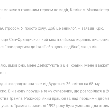
 розмовляє з головним героєм комедії, Кевіном Маккалісте
.
батросом. Я просто хочу, щоб це зникло", -- заявив Кріс.
ець Сан-Франциско, який має італійське коріння, вислови
 "повернутися до Італії або щось подібне", якщо він
блю, ймовірно, мене депортують з цієї країни. Мене вважа
він.
ні нагородження, яке відбудеться 26 квітня на 68-му
ко. Він знову порушив тему суперечки, що розгорілася в 2
нтства Трампа. Режисер, який працював над першими двом
о участь Трампа в сиквелі 1992 року була умовою для отри