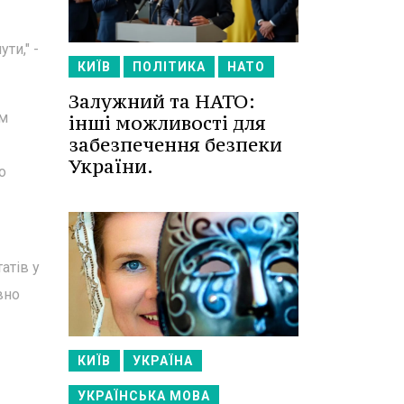
ти," -
КИЇВ
ПОЛІТИКА
НАТО
Залужний та НАТО:
им
інші можливості для
забезпечення безпеки
України.
о
атів у
вно
КИЇВ
УКРАЇНА
УКРАЇНСЬКА МОВА