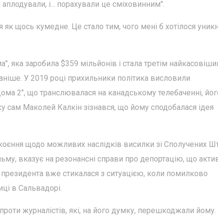
і аплодували, і... порахували це сміховинним".
як щось кумедне. Це стало тим, чого мені б хотілося уникну
", яка заробила $359 мільйонів і стала третім найкасовіш
ніше. У 2019 році прихильники політика висловили
дома 2", що транслювалася на канадському телебаченні, йог
ку сам Маколей Калкін зізнався, що йому сподобалася ідея
оєння щодо можливих наслідків висилки зі Сполучених Шт
льму, вказує на резонансні справи про депортацію, що акти
 президента вже стикалася з ситуацією, коли помилково
ці в Сальвадорі.
роти журналістів, які, на його думку, перешкоджали йому.