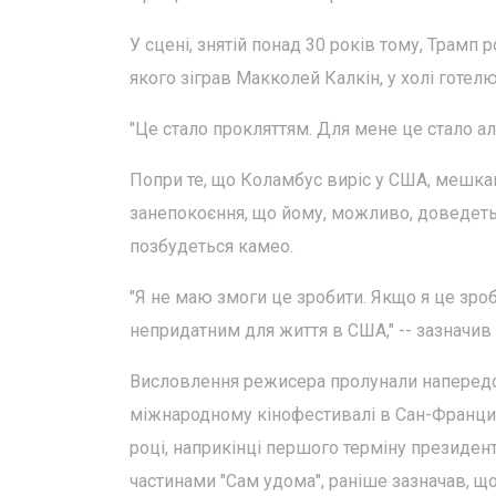
У сцені, знятій понад 30 років тому, Трамп
якого зіграв Макколей Калкін, у холі готелю
"Це стало прокляттям. Для мене це стало аль
Попри те, що Коламбус виріс у США, мешкан
занепокоєння, що йому, можливо, доведеться
позбудеться камео.
"Я не маю змоги це зробити. Якщо я це зро
непридатним для життя в США," -- зазначив 
Висловлення режисера пролунали напередод
міжнародному кінофестивалі в Сан-Францис
році, наприкінці першого терміну президе
частинами "Сам удома", раніше зазначав, щ