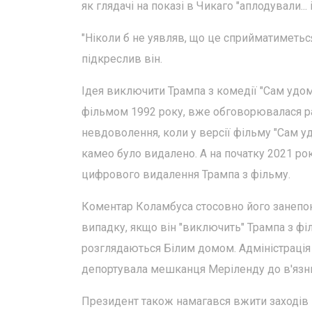
як глядачі на показі в Чикаго "аплодували... 
"Ніколи б не уявляв, що це сприйматиметься 
підкреслив він.
Ідея виключити Трампа з комедії "Сам удома
фільмом 1992 року, вже обговорювалася ра
невдоволення, коли у версії фільму "Сам у
камео було видалено. А на початку 2021 ро
цифрового видалення Трампа з фільму.
Коментар Коламбуса стосовно його занепок
випадку, якщо він "виключить" Трампа з фі
розглядаються Білим домом. Адміністрація
депортувала мешканця Меріленду до в'язни
Президент також намагався вжити заходів п