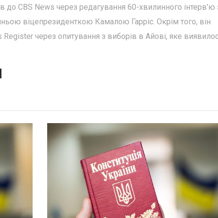
ів до CBS News через редагування 60-хвилинного інтерв'ю 
ньою віцепрезиденткою Камалою Гарріс. Окрім того, він
 Register через опитування з виборів в Айові, яке виявило