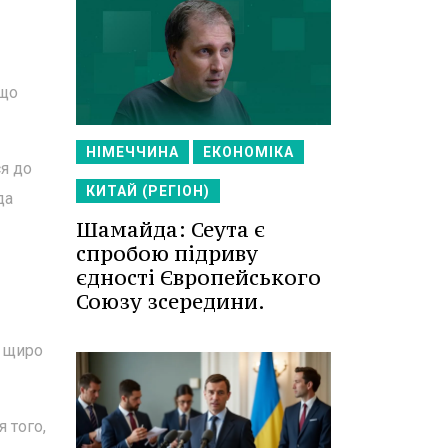
 що
НІМЕЧЧИНА
ЕКОНОМІКА
ся до
КИТАЙ (РЕГІОН)
да
Шамайда: Сеута є
спробою підриву
єдності Європейського
Союзу зсередини.
и щиро
 того,