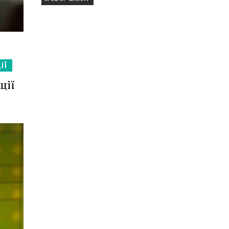
ІЇ
ції