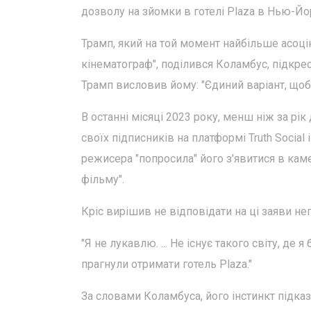
дозволу на зйомки в готелі Plaza в Нью-Йор
Трамп, який на той момент найбільше асоці
кінематограф", поділився Коламбус, підкре
Трамп висловив йому: "Єдиний варіант, щоб P
В останні місяці 2023 року, менш ніж за рі
своїх підписників на платформі Truth Social
режисера "попросила" його з'явитися в кам
фільму".
Кріс вирішив не відповідати на ці заяви не
"Я не лукавлю. ... Не існує такого світу, д
прагнули отримати готель Plaza."
За словами Коламбуса, його інстинкт підказ