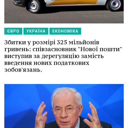
ЄВРО
УКРАЇНА
ЕКОНОМІКА
Збитки у розмірі 325 мільйонів
гривень: співзасновник "Нової пошти"
виступив за дерегуляцію замість
введення нових податкових
зобов'язань.