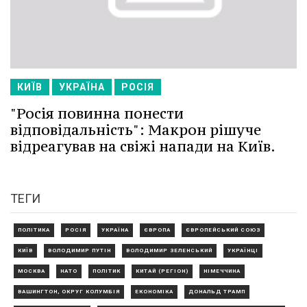
КИЇВ
УКРАЇНА
РОСІЯ
"Росія повинна понести
відповідальність": Макрон рішуче
відреагував на свіжі напади на Київ.
ТЕГИ
ПОЛІТИКА
РОСІЯ
УКРАЇНА
ЄВРОПА
ЄВРОПЕЙСЬКИЙ СОЮЗ
КИЇВ
ВОЛОДИМИР ПУТІН
ВОЛОДИМИР ЗЕЛЕНСЬКИЙ
УКРАЇНЦІ
МОСКВА
НАТО
ПОЛІТИК
КИТАЙ (РЕГІОН)
НІМЕЧЧИНА
ВАШИНГТОН, ОКРУГ КОЛУМБІЯ
ЕКОНОМІКА
ДОНАЛЬД ТРАМП