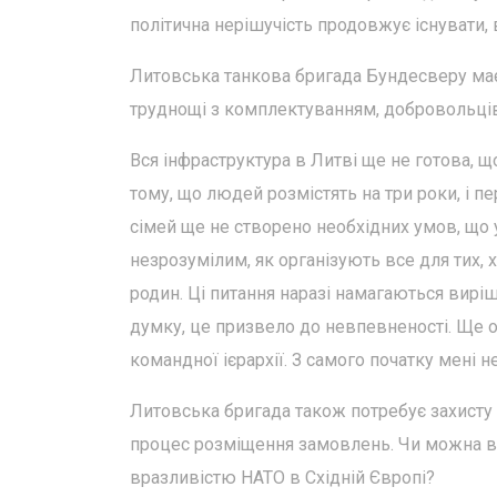
політична нерішучість продовжує існувати,
Литовська танкова бригада Бундесверу має 
труднощі з комплектуванням, добровольців
Вся інфраструктура в Литві ще не готова, 
тому, що людей розмістять на три роки, і 
сімей ще не створено необхідних умов, що
незрозумілим, як організують все для тих,
родин. Ці питання наразі намагаються виріш
думку, це призвело до невпевненості. Ще 
командної ієрархії. З самого початку мені н
Литовська бригада також потребує захисту 
процес розміщення замовлень. Чи можна в
вразливістю НАТО в Східній Європі?