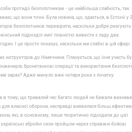
соби протидії безпілотникам - це найбільша слабкість, так.
жаю, що вони точні. Була новина, що, здається, в Естонії у 
аторів безпілотників перевірити, наскільки добре реагують
раїнський підрозділ зміг повністю вивести з ладу два
годин. І це просто показує, наскільки ми слабкі в цій сфері.
х інструкторів до Німеччини. Планується, що їхня участь б
 інженерія, бронетанкові операції та використання безпілот
саме зараз? Адже минуло вже чотири роки з початку
.
а в тому, що тривалий час багато людей не бажали визнава
а для власної оборони, насправді виявилася більш ефекти
разом, які, в основному, лише теоретично підходили до цієї
: українські збройні сили пройшли через справжні бойові