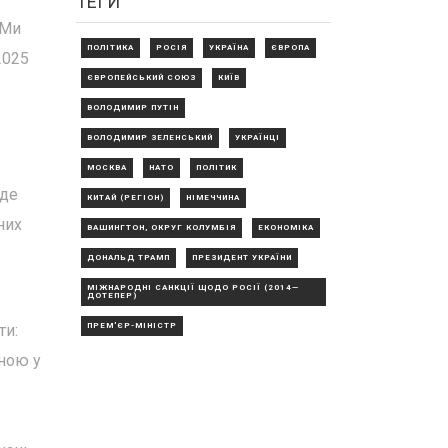
ТЕГИ
 Ми
ПОЛІТИКА
РОСІЯ
УКРАЇНА
ЄВРОПА
2025
ЄВРОПЕЙСЬКИЙ СОЮЗ
КИЇВ
ВОЛОДИМИР ПУТІН
ВОЛОДИМИР ЗЕЛЕНСЬКИЙ
УКРАЇНЦІ
МОСКВА
НАТО
ПОЛІТИК
уде
КИТАЙ (РЕГІОН)
НІМЕЧЧИНА
них
ВАШИНГТОН, ОКРУГ КОЛУМБІЯ
ЕКОНОМІКА
ДОНАЛЬД ТРАМП
ПРЕЗИДЕНТ УКРАЇНИ
МІЖНАРОДНІ САНКЦІЇ ЩОДО РОСІЇ (2014—
ДОТЕПЕР)
ПРЕМ'ЄР-МІНІСТР
ти:
вною у