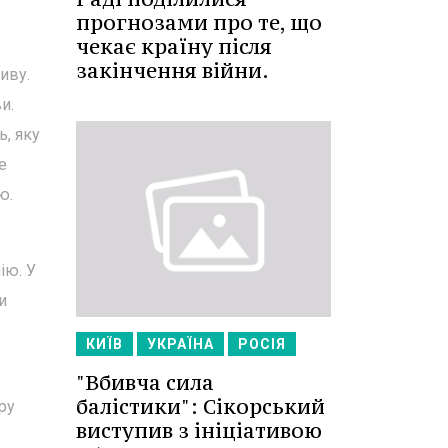
прогнозами про те, що
чекає країну після
в
закінчення війни.
иву.
и.
ь, яку
е
ю.
ію. У
и
КИЇВ
УКРАЇНА
РОСІЯ
"Вбивча сила
балістики": Сікорський
ру
виступив з ініціативою