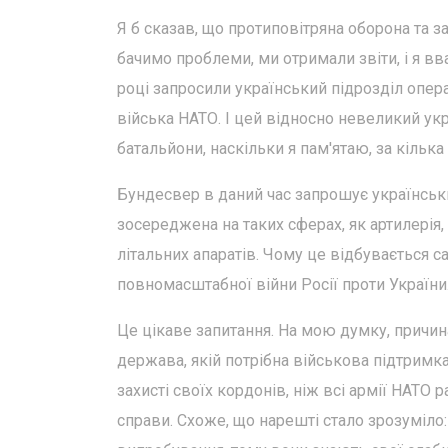
Я б сказав, що протиповітряна оборона та за
бачимо проблеми, ми отримали звіти, і я вва
році запросили український підрозділ опер
війська НАТО. І цей відносно невеликий ук
батальйони, наскільки я пам'ятаю, за кілька 
Бундесвер в даний час запрошує українськи
зосереджена на таких сферах, як артилерія,
літальних апаратів. Чому це відбувається 
повномасштабної війни Росії проти України
Це цікаве запитання. На мою думку, причин
держава, якій потрібна військова підтримк
захисті своїх кордонів, ніж всі армії НАТО 
справи. Схоже, що нарешті стало зрозуміло