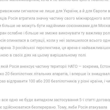
тривожним сигналом не лише для України, а й для Європи 
ісяців Росія втратила значну частину свого міжнародного впл
країни більше не можуть бути надійними союзниками для Москв
Іран ослабне і більше не зможе виконувати ту важливу рол
Росія опинилася в ситуації, коли у неї залишилося всього одн
а арена. З російської перспективи, ця арена є найважливішо
ною в своїх діях на цьому вирішальному полі.
 якій Росія анексує частину території НАТО — зокрема, Естон
о 20 безпілотних літальних апаратів, і вперше їх знищувал
з відправити 100 або 200 безпілотників у різні країни, і чи
 все одно не буде випадком застосування 5-ї статті догово
ає здійснюватися безперервно. Тому, якби Росія атакувала