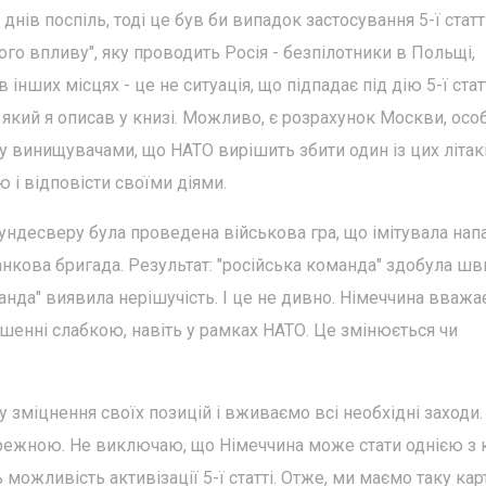
в поспіль, тоді це був би випадок застосування 5-ї статті, 
ого впливу", яку проводить Росія - безпілотники в Польщі,
інших місцях - це не ситуація, що підпадає під дію 5-ї статті
 який я описав у книзі. Можливо, є розрахунок Москви, ос
у винищувачами, що НАТО вирішить збити один із цих літакі
ю і відповісти своїми діями.
Бундесверу була проведена військова гра, що імітувала нап
танкова бригада. Результат: "російська команда" здобула ш
анда" виявила нерішучість. І це не дивно. Німеччина вважа
шенні слабкою, навіть у рамках НАТО. Це змінюється чи
 зміцнення своїх позицій і вживаємо всі необхідні заходи.
ережною. Не виключаю, що Німеччина може стати однією з к
ожливість активізації 5-ї статті. Отже, ми маємо таку кар