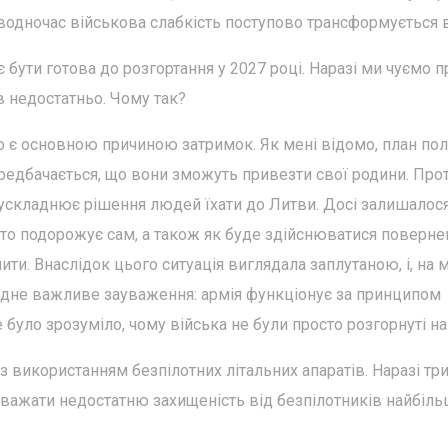
 водночас військова слабкість поступово трансформується в
бути готова до розгортання у 2027 році. Наразі ми чуємо п
 недостатньо. Чому так?
що є основною причиною затримок. Як мені відомо, план пол
передбачається, що вони зможуть привезти свої родини. Про
 ускладнює рішення людей їхати до Литви. Досі залишалос
 хто подорожує сам, а також як буде здійснюватися поверне
ити. Внаслідок цього ситуація виглядала заплутаною, і, на
одне важливе зауваження: армія функціонує за принципом
е було зрозуміло, чому війська не були просто розгорнуті на 
з використанням безпілотних літальних апаратів. Наразі тр
важати недостатню захищеність від безпілотників найбіл