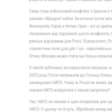
Саме тому військовий конфлікт з Іраном є 
умовах гібридної війни. За останні вісім м
Венесуела, Сирія, а тепер і Іран - усі ці 
Незалежно від підсумків цього конфлікту, 
раніше відігравав для Росії. В результаті, 
стратегічне поле для дій. І це - європейськ
Отже, Москва може стати ще більш агресив
У своїй публікації ви окреслили ситуацію, в
2025 році Росія направила до Польщі близьк
винищувачі НАТО. Чому ж Росія не може зара
зможе НАТО впоратися з такою загрозою?
Так, НАТО не зможе з цим впоратися, але це
НАТО. У цьому-то й суть. Збройний напад м