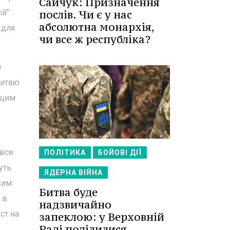
Сайчук: Призначення
послів. Чи є у нас
ій"
абсолютна монархія,
 для
чи все ж республіка?
е
Китаю
 цим
 все
ПОЛІТИКА
БОЙОВІ ДІЇ
уть
ЯДЕРНА ВІЙНА
ким
Битва буде
 в
надзвичайно
ст на
запеклою: у Верховній
Раді поділилися