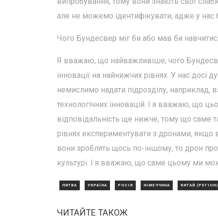
випробування, тому вони знають свої слабкі
але не можемо ідентифікувати, адже у нас 
Чого Бундесвер міг би або мав би навчитис
Я вважаю, що найважливіше, чого Бундесвер 
інновації на найнижчих рівнях. У нас досі ду
немислимо надати підрозділу, наприклад, 
технологічних інновацій. І я вважаю, що ць
відповідальність ще нижче, тому що саме т
рівнях експериментувати з дронами, якщо в
вони зроблять щось по-іншому, то дрон про
культурі. І я вважаю, що саме цьому ми мо
ЛИТВА
УКРАЇНА
РОСІЯ
НІМЕЧЧИНА
КИТАЙ (РЕГІОН)
ЧИТАЙТЕ ТАКОЖ