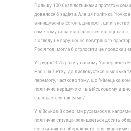
Польщу 100 безпілотниками протягом семи дні
довелося б задіяти. Але ця політика "точков
винищувачі в Естонії, диверсії, шпигунство в 
саме тому вона відрізняється від сценарію,
з огляду на порушення повітряного простор
Росія тоді могла б оголосити це провокаціє
У грудні 2025 року у вашому Університеті 
Росії на Литву, де дислокується німецька 
перемогу, частково тому, що "німецька ком
політично нерішучою і в військовому відно
залишається так само?
У військовій сфері ми рухаємося в напрямку
політична ситуація залишається досить об
які з великою обережністю розглядатимуть м