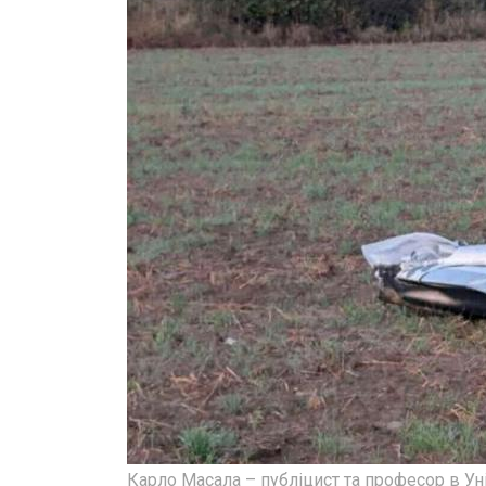
Карло Масала – публіцист та професор в Ун