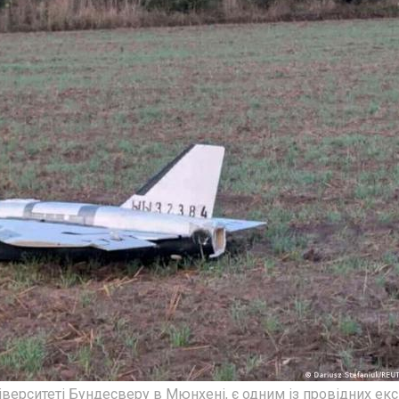
іверситеті Бундесверу в Мюнхені, є одним із провідних екс