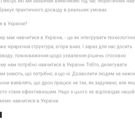
 місця, які ми зазвичай виявляємо під час теоретичних нав
бракує практичного досвіду в реальних умовах.
я в України?
має навчитися в України, - це як інтегрувати технологічні
же ієрархічна структура, згори вниз. І зараз для нас досить
взводу, повноваження щодо ухвалення рішень стосовно
ому нам потрібно навчитися в України. Тобто, делегувати
ам знають, що потрібно, а що ні. Дозволити людям на нижн
они виявлять, що дрон працює не так, як задумано, але як
сто стане ефективнішим. Ніщо з цього не відповідає нашій
жемо навчитися в України.