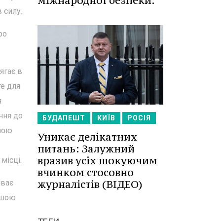
міжнародної безпеки.
 силу.
ро
ягає в
те для
я
ння до
БУДАПЕШТ
КИЇВ
РОСІЯ
 мою
Уникає делікатних
питань: Залужний
вразив усіх шокуючим
місці.
вчинком стосовно
журналістів (ВІДЕО)
иває
ьшою