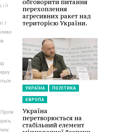
обговорити питання
і її
перехоплення
агресивних ракет над
територією України.
. І
обливо
в.
ад
видку
ється
УКРАЇНА
ПОЛІТИКА
ЄВРОПА
Україна
 Проте
перетворюється на
раїн,
стабільний елемент
тину: