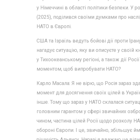
у Німеччині в області політики безпеки. У 
(2025), поділився своїми думками про наслі
НАТО в Європі.
США та Ізраїль ведуть бойові дії проти Ір
нагадує ситуацію, яку ви описуєте у своїй 
у Тихоокеанському регіоні, а також дії Рос
моментом, щоб випробувати НАТО?
Карло Масала: Я не вірю, що Росія зараз зд
момент для досягнення своїх цілей в Україн
інше. Тому що зараз у НАТО склалася ситуац
головним гарантом у сфері звичайних озбро
чином, частина цілей Росії щодо розколу 
обороні Європи. І це, звичайно, збільшує й
рішучість Альянсу. Наразі я вважаю це від