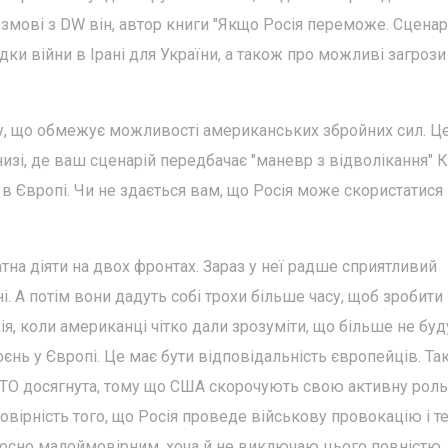
розмові з DW він, автор книги "Якщо Росія переможе. Сценар
дки війни в Ірані для України, а також про можливі загрози
ану, що обмежує можливості американських збройних сил. Ц
книзі, де ваш сценарій передбачає "маневр з відволікання" 
ії в Європі. Чи не здається вам, що Росія може скористатися
атна діяти на двох фронтах. Зараз у неї радше сприятливий
і. А потім вони дадуть собі трохи більше часу, щоб зробити
ія, коли американці чітко дали зрозуміти, що більше не буд
єнь у Європі. Це має бути відповідальність європейців. Та
НАТО досягнута, тому що США скорочують свою активну роль
мовірність того, що Росія проведе військову провокацію і те
носно малоймовірним, хоча й не виключаю цього повністю.