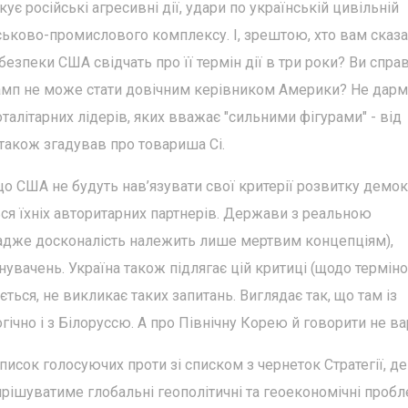
скує російські агресивні дії, удари по українській цивільній
йськово-промислового комплексу. І, зрештою, хто вам сказа
безпеки США свідчать про її термін дії в три роки? Ви спра
амп не може стати довічним керівником Америки? Не дарм
оталітарних лідерів, яких вважає "сильними фігурами" - від
також згадував про товариша Сі.
 що США не будуть нав’язувати свої критерії розвитку демок
ся їхніх авторитарних партнерів. Держави з реальною
(адже досконалість належить лише мертвим концепціям),
нувачень. Україна також підлягає цій критиці (щодо термін
ається, не викликає таких запитань. Виглядає так, що там із
ічно і з Білоруссю. А про Північну Корею й говорити не вар
список голосуючих проти зі списком з чернеток Стратегії, де
вирішуватиме глобальні геополітичні та геоекономічні пробл