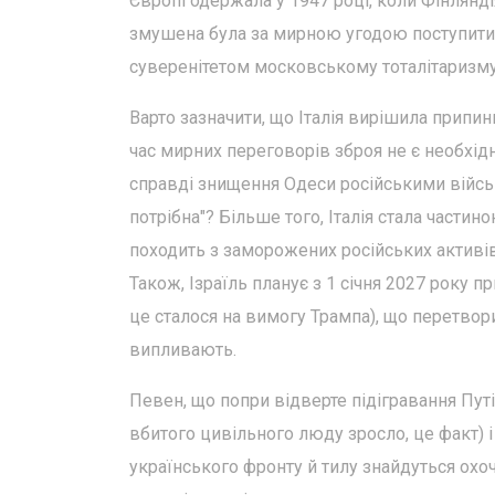
Європі одержала у 1947 році, коли Фінлянді
змушена була за мирною угодою поступитис
суверенітетом московському тоталітаризму
Варто зазначити, що Італія вирішила припин
час мирних переговорів зброя не є необхід
справді знищення Одеси російськими військ
потрібна"? Більше того, Італія стала частин
походить з заморожених російських активів.
Також, Ізраїль планує з 1 січня 2027 року 
це сталося на вимогу Трампа), що перетвори
випливають.
Певен, що попри відверте підігравання Путін
вбитого цивільного люду зросло, це факт) 
українського фронту й тилу знайдуться охоч