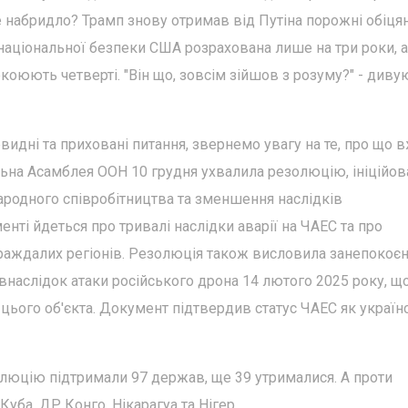
 не набридло? Трамп знову отримав від Путіна порожні обіцян
я національної безпеки США розрахована лише на три роки, 
окоюють четверті. "Він що, зовсім зійшов з розуму?" - диву
евидні та приховані питання, звернемо увагу на те, про що 
льна Асамблея ООН 10 грудня ухвалила резолюцію, ініційов
ародного співробітництва та зменшення наслідків
нті йдеться про тривалі наслідки аварії на ЧАЕС та про
раждалих регіонів. Резолюція також висловила занепокоє
аслідок атаки російського дрона 14 лютого 2025 року, щ
цього об'єкта. Документ підтвердив статус ЧАЕС як україн
золюцію підтримали 97 держав, ще 39 утрималися. А проти
Куба, ДР Конго, Нікарагуа та Нігер.