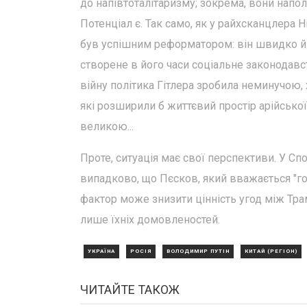
до напівтоталітаризму; зокрема, вони нап
Потенціал є. Так само, як у райхсканцлера 
був успішним реформатором: він швидко й 
створене в його часи соціальне законодав
війну політика Гітлера зробила неминучою,
які розширили б життєвий простір арійсько
великою...
Проте, ситуація має свої перспективи. У Сп
випадково, що Пєсков, який вважається "г
фактор може знизити цінність угод між Тра
лише їхніх домовленостей.
УКРАЇНА
РОСІЯ
ВОЛОДИМИР ПУТІН
КИТАЙ (РЕГІОН)
ЧИТАЙТЕ ТАКОЖ