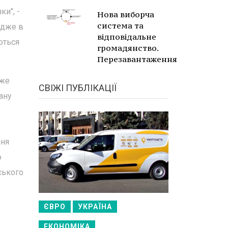
ки", -
Нова виборча
система та
адже в
відповідальне
ються
громадянство.
Перезавантаження
вже
СВІЖІ ПУБЛІКАЦІЇ
ану
ння
о
ського
ЄВРО
УКРАЇНА
ЕКОНОМІКА