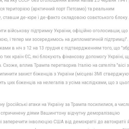
я, на яку СССР без оголошення війни напав 25 червня 1941 
я територією (арктичний порт Петсамо) та реальним
, ставши де-юре і де-факто складовою совєтського блоку.
ити військову підтримку України, офіційно оголосивши, що 
ною, і тепер ми зосередимось на дипломатичній підтримці".
ами в ніч з 12 на 13 грудня є підтвердженням того, що "зб
ою тих країн ЄС, які блокують фінансову допомогу Україні, 
 Схоже, вплив Трампа перетворив Італію на сателіта "вісі з
припинити захист біженців з України (місцеві ЗМІ стверджую
ть цих біженців на нелегалів з усіма наслідками, що з цьо
у (російські атаки на Україну за Трампа посилилися, а числ
і спричинену діями Вашингтону відчутну деморалізацію
і заперечити інволюцію США від демократії до автократії й