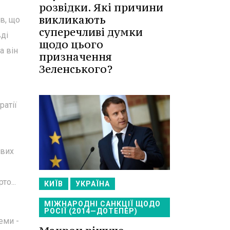
розвідки. Які причини
викликають
в, що
суперечливі думки
вді
щодо цього
а він
призначення
Зеленського?
ратії
ових
то...
КИЇВ
УКРАЇНА
МІЖНАРОДНІ САНКЦІЇ ЩОДО
РОСІЇ (2014—ДОТЕПЕР)
еми -