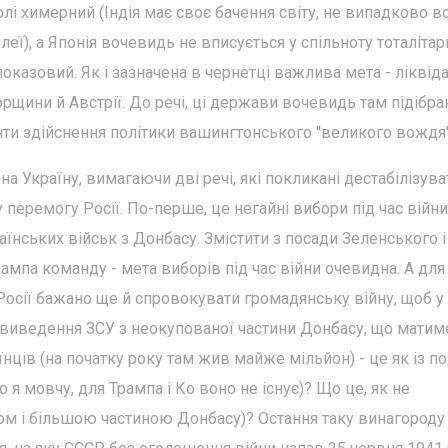
волі химерний (Індія має своє бачення світу, не випадково в
ї), а Японія вочевидь не вписується у спільноту тоталітарн
показовий. Як і зазначена в чернетці важлива мета - ліквіда
рщини й Австрії. До речі, ці держави вочевидь там підібран
енти здійснення політики вашингтонського "великого вождя"
на Україну, вимагаючи дві речі, які покликані дестабілізува
перемогу Росії. По-перше, це негайні вибори під час війни,
аїнських військ з Донбасу. Змістити з посади Зеленського і
рампа команду - мета виборів під час війни очевидна. А для
осії бажано ще й спровокувати громадянську війну, щоб у 
а виведення ЗСУ з неокупованої частини Донбасу, що матим
їнців (на початку року там жив майже мільйон) - це як із п
я мовчу, для Трампа і Ко воно не існує)? Що це, як не
мом і більшою частиною Донбасу)? Остання таку винагороду