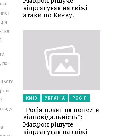
Макрон рішуче
она
відреагував на свіжі
их і
атаки по Києву.
ція
і не
.
ти
 по-
 цього
ролі
КИЇВ
УКРАЇНА
РОСІЯ
е
"Росія повинна понести
огляду
відповідальність":
Макрон рішуче
 в
відреагував на свіжі