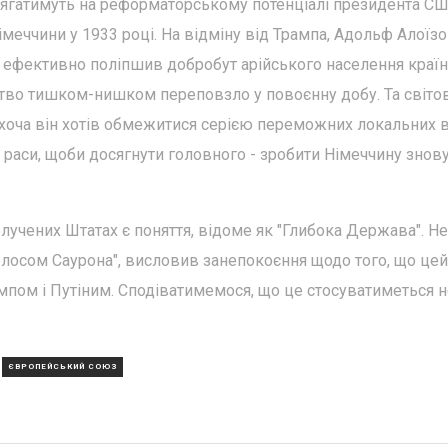
олягатимуть на реформаторському потенціалі президента СШ
Німеччини у 1933 році. На відміну від Трампа, Адольф Алоїз
ефективно поліпшив добробут арійського населення країни
ство тишком-нишком переповзло у повоєнну добу. Та світо
 хоча він хотів обмежитися серією переможних локальних в
ї раси, щоби досягнути головного - зробити Німеччину знов
олучених Штатах є поняття, відоме як "Глибока Держава". Не
олосом Саурона", висловив занепокоєння щодо того, що цей
мпом і Путіним. Сподіватимемося, що це стосуватиметься н
ЄВРОПЕЙСЬКИЙ СОЮЗ