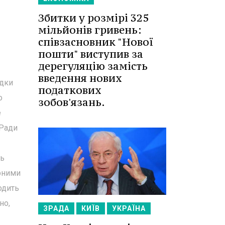
Збитки у розмірі 325
мільйонів гривень:
співзасновник "Нової
пошти" виступив за
дерегуляцію замість
введення нових
адки
податкових
о
зобов'язань.
е
 Ради
ть
арними
одить
но,
ЗРАДА
КИЇВ
УКРАЇНА