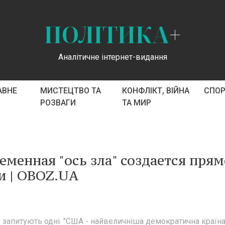
ПОЛІТИКА
+
Аналітичне інтернет-видання
АВНЕ
МИСТЕЦТВО ТА
КОНФЛІКТ, ВІЙНА
СПО
РОЗВАГИ
ТА МИР
еменная "ось зла" создается прям
ги | OBOZ.UA
 - запитують одні. "США - найвеличніша демократична країна