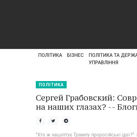
ПОЛІТИКА
БІЗНЕС
ПОЛІТИКА ТА ДЕРЖ
УПРАВЛІННЯ
ПОЛІТИКА
Сергей Грабовский: Совр
на наших глазах? -- Бло
"Хто ж нашіптує Трампу проросійські ідеї?"