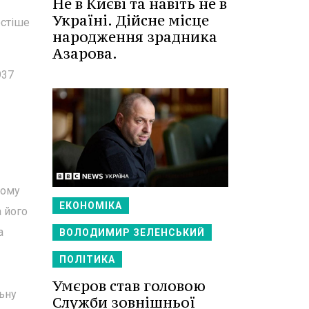
Не в Києві та навіть не в
Україні. Дійсне місце
остіше
народження зрадника
Азарова.
937
йому
ЕКОНОМІКА
а його
а
ВОЛОДИМИР ЗЕЛЕНСЬКИЙ
ПОЛІТИКА
Умєров став головою
льну
Служби зовнішньої