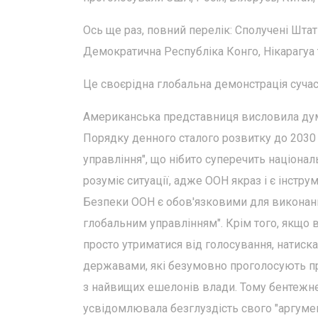
Ось ще раз, повний перелік: Сполучені Штат
Демократична Республіка Конго, Нікарагуа та
Це своєрідна глобальна демонстрація сучасно
Американська представниця висловила дум
Порядку денного сталого розвитку до 2030 р
управління", що нібито суперечить націонал
розуміє ситуації, адже ООН якраз і є інстру
Безпеки ООН є обов'язковими для виконан
глобальним управлінням". Крім того, якщо в
просто утриматися від голосування, натиск
державами, які безумовно проголосують про
з найвищих ешелонів влади. Тому бентежне
усвідомлювала безглуздість свого "аргуме