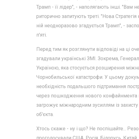
Трамп - її лідер", - наполягають інші. "Вам
риторично запитують треті. "Нова Стратегі
ній неодноразово згадується Трамп", - засп
п'яті.
Перед тим як розглянути відповіді на ці оч
згадували українські ЗМІ. Зокрема, Генера
Україною, яка стосується розширення міжн
Чорнобильської катастрофи. У цьому докуме
необхідність подальшого підтримання пост
через пошкодження нового конфайнмента вн
загрожує міжнародним зусиллям із захисту 
об'єкта.
Хтось скаже - ну і що? Не поспішайте... Ре
проголосували США, Росія, Білорусь, Китай, 