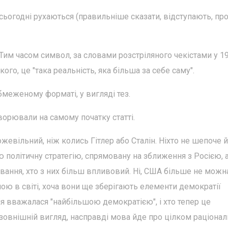
 сьогодні рухаються (правильніше сказати, відступають, пр
им часом символ, за словами розстріляного чекістами у 1
го, це "така реальність, яка більша за себе саму".
бмеженому форматі, у вигляді тез.
орювали на самому початку статті.
ожевільний, ніж колись Гітлер або Сталін. Ніхто не шепоче 
ою політичну стратегію, спрямовану на зближення з Росією, 
ування, хто з них більш впливовий. Ні, США більше не можн
 в світі, хоча вони ще зберігають елементи демократії
ія вважалася "найбільшою демократією", і хто тепер це
 зовнішній вигляд, насправді мова йде про цілком раціона