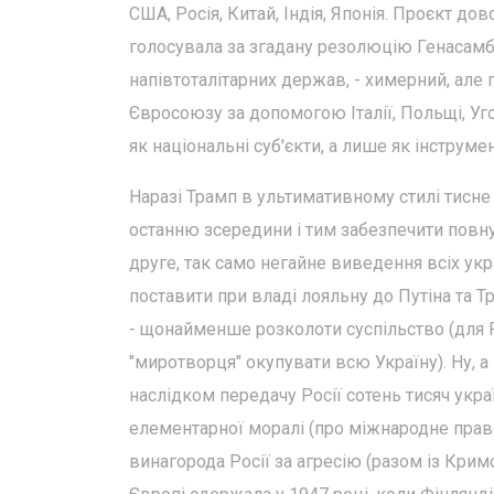
США, Росія, Китай, Індія, Японія. Проєкт до
голосувала за згадану резолюцію Генасамбле
напівтоталітарних держав, - химерний, але 
Євросоюзу за допомогою Італії, Польщі, Уго
як національні суб'єкти, а лише як інструм
Наразі Трамп в ультимативному стилі тисне 
останню зсередини і тим забезпечити повну 
друге, так само негайне виведення всіх укр
поставити при владі лояльну до Путіна та Т
- щонайменше розколоти суспільство (для Р
"миротворця" окупувати всю Україну). Ну, 
наслідком передачу Росії сотень тисяч укра
елементарної моралі (про міжнародне право 
винагорода Росії за агресію (разом із Кри