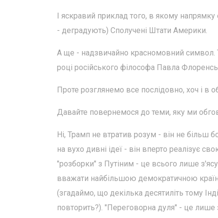
І яскравий приклад того, в якому напрямку
- деградують) Сполучені Штати Америки.
А ще - надзвичайно красномовний символ. Т
році російського філософа Павла Флоренсько
Проте розглянемо все послідовно, хоч і в о
Давайте повернемося до теми, яку ми обгов
Ні, Трамп не втратив розум - він не більш б
на вухо дивні ідеї - він вперто реалізує св
"розборки" з Путіним - це всього лише з'яс
вважати найбільшою демократичною країною
(згадаймо, що декілька десятиліть тому Інд
повторить?). "Переговорна дуля" - це лише