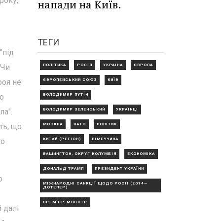
року,
напади на Київ.
ТЕГИ
"під
ПОЛІТИКА
РОСІЯ
УКРАЇНА
ЄВРОПА
 Чи
ЄВРОПЕЙСЬКИЙ СОЮЗ
КИЇВ
роя не
ВОЛОДИМИР ПУТІН
що
ВОЛОДИМИР ЗЕЛЕНСЬКИЙ
УКРАЇНЦІ
ла".
МОСКВА
НАТО
ПОЛІТИК
ть, що
КИТАЙ (РЕГІОН)
НІМЕЧЧИНА
го
ВАШИНГТОН, ОКРУГ КОЛУМБІЯ
ЕКОНОМІКА
ДОНАЛЬД ТРАМП
ПРЕЗИДЕНТ УКРАЇНИ
о
МІЖНАРОДНІ САНКЦІЇ ЩОДО РОСІЇ (2014—
ДОТЕПЕР)
ПРЕМ'ЄР-МІНІСТР
 далі