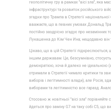
геополітичну гру в рамках "вісі зла", яка ма
інфраструктурі та розвиток російського ві
згадки про Трампа в Стратегії національної 
вважаєте, що в певних умовах Дональд Тр
постійно заздрісно згадує про незамінних т
Лукашенка до Кім Чен Ина; нещодавно він 
Цікаво, що в цій Стратегії підкреслюється,
іншим державам. Це, безсумнівно, стосуєть
демократією, хоча й далеко не ідеальною 
отримали в Стратегії чимало критики та зви
виборів і легітимності влади), але Росія, зд
виборами та легітимністю все гаразд. Аналог
Стосовно ж новітньої "вісі зла" порівняйте 
йдеться про заміну G7 на таку собі С5, що 