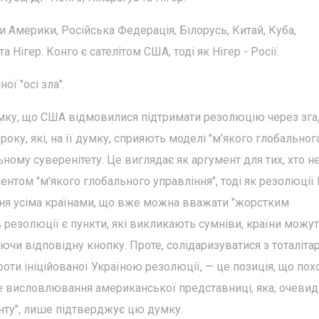
и Америки, Російська Федерація, Білорусь, Китай, Куба,
 Нігер. Конго є сателітом США, тоді як Нігер - Росії.
ї "осі зла".
ку, що США відмовилися підтримати резолюцію через зг
оку, які, на її думку, сприяють моделі "м'якого глобальног
ьному суверенітету. Це виглядає як аргумент для тих, хто н
ментом "м'якого глобального управління", тоді як резолюції
ня усіма країнами, що вже можна вважати "жорстким
 резолюції є пункти, які викликають сумніви, країни можу
аючи відповідну кнопку. Проте, солідаризуватися з тоталіт
ти ініційованої Україною резолюції, — це позиція, що пох
 висловлювання американської представниці, яка, очевид
нту", лише підтверджує цю думку.