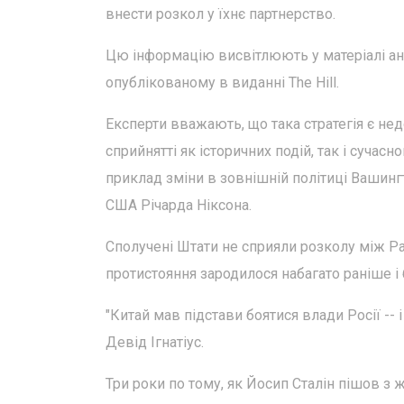
внести розкол у їхнє партнерство.
Цю інформацію висвітлюють у матеріалі ана
опублікованому в виданні The Hill.
Експерти вважають, що така стратегія є не
сприйнятті як історичних подій, так і сучас
приклад зміни в зовнішній політиці Вашинг
США Річарда Ніксона.
Сполучені Штати не сприяли розколу між Ра
протистояння зародилося набагато раніше і 
"Китай мав підстави боятися влади Росії -- 
Девід Ігнатіус.
Три роки по тому, як Йосип Сталін пішов з