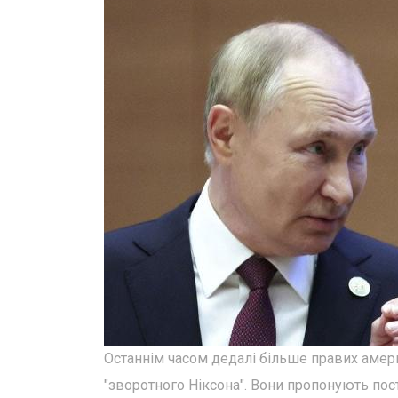
Останнім часом дедалі більше правих амери
"зворотного Ніксона". Вони пропонують пост