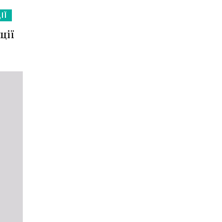
ІЇ
ції