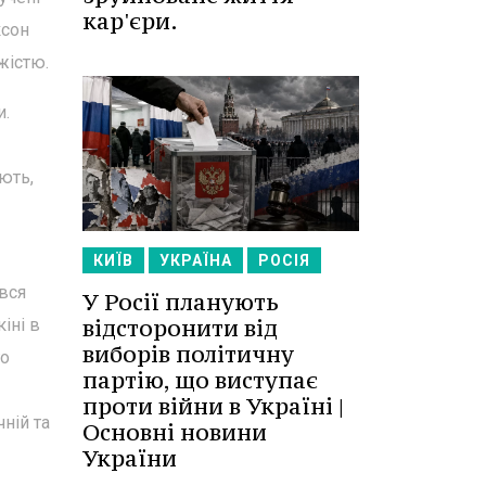
кар'єри.
ксон
жістю.
и.
ють,
КИЇВ
УКРАЇНА
РОСІЯ
вся
У Росії планують
відсторонити від
іні в
виборів політичну
го
партію, що виступає
проти війни в Україні |
ній та
Основні новини
України