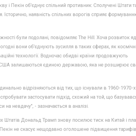
кву і Пекін об'єднує спільний противник: Сполучені Штати т
. Історично, наявність спільних ворогів сприяє формуванн
біжності були подолані, повідомляє The Hill. Хоча розвиток я
огодні вони об'єднують зусилля в таких сферах, як космічн
ваційні технології. Водночас обидві країни продовжують
му США залишаються єдиною державою, яка не розширює св
динально відрізняються від тих, що існували в 1960-1970-х
робувати застосувати підхід, схожий на той, що базувавс
и на невдачу", - зазначається в аналізі.
х Штатів Дональд Трамп знову посилює тиск на Китай і пл
 Пекін не скасує нещодавно оголошене підвищення тарифів