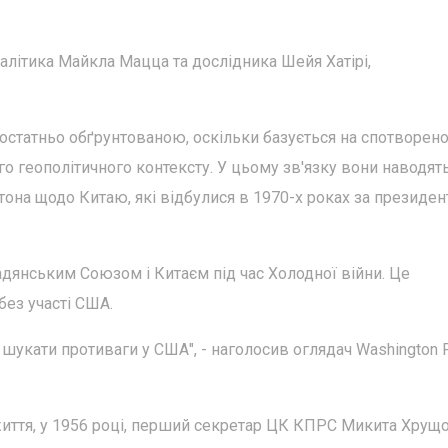
літика Майкла Мацца та дослідника Шейя Хатірі,
достатньо обґрунтованою, оскільки базується на спотворен
ного геополітичного контексту. У цьому зв'язку вони наводят
тона щодо Китаю, які відбулися в 1970-х роках за президен
дянським Союзом і Китаєм під час Холодної війни. Це
без участі США.
і шукати противаги у США", - наголосив оглядач Washington 
 життя, у 1956 році, перший секретар ЦК КПРС Микита Хрущ