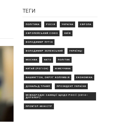
ТЕГИ
ПОЛІТИКА
РОСІЯ
УКРАЇНА
ЄВРОПА
ЄВРОПЕЙСЬКИЙ СОЮЗ
КИЇВ
ВОЛОДИМИР ПУТІН
ВОЛОДИМИР ЗЕЛЕНСЬКИЙ
УКРАЇНЦІ
МОСКВА
НАТО
ПОЛІТИК
КИТАЙ (РЕГІОН)
НІМЕЧЧИНА
ВАШИНГТОН, ОКРУГ КОЛУМБІЯ
ЕКОНОМІКА
ДОНАЛЬД ТРАМП
ПРЕЗИДЕНТ УКРАЇНИ
МІЖНАРОДНІ САНКЦІЇ ЩОДО РОСІЇ (2014—
ДОТЕПЕР)
ПРЕМ'ЄР-МІНІСТР