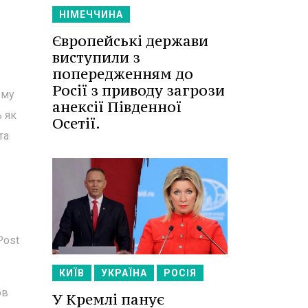
НІМЕЧЧИНА
Європейські держави
виступили з
попередженням до
Росії з приводу загрози
ому
анексії Південної
ь як
Осетії.
та
Post
КИЇВ
УКРАЇНА
РОСІЯ
ов
У Кремлі панує