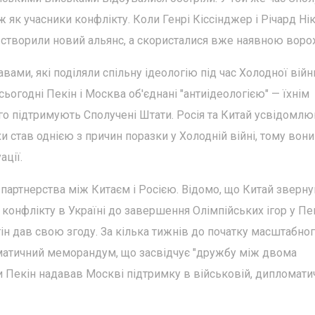
ж як учасники конфлікту. Коли Генрі Кіссінджер і Річард Ні
е створили новий альянс, а скористалися вже наявною воро
ми, які поділяли спільну ідеологію під час Холодної війн
огодні Пекін і Москва об'єднані "антиідеологією" — їхнім
го підтримують Сполучені Штати. Росія та Китай усвідомлю
 став однією з причин поразки у Холодній війні, тому вони
ації.
партнерства між Китаєм і Росією. Відомо, що Китай зверну
 конфлікту в Україні до завершення Олімпійських ігор у Пек
ін дав свою згоду. За кілька тижнів до початку масштабно
матичний меморандум, що засвідчує "дружбу між двома
 Пекін надавав Москві підтримку в військовій, дипломатич