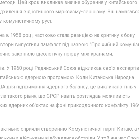
і методи. Цей крок викликав значне обурення у китайського
ідхилення від істинного марксизму-ленінізму. Він намагавс
 комуністичному русі.
а в 1958 році, частково стала реакцією на критику з боку
 автори випустили памфлет під назвою "Про хибний комуніз
точно закріпило ідеологічну прірву між країнами.
ів. У 1960 році Радянський Союз відкликав своїх експертів
я китайською ядерною програмою. Коли Китайська Народна
А для підтримання ядерного балансу, це викликало гнів у
ягла такого рівня, що СРСР навіть розглядав можливість
ких ядерних об'єктах на фоні прикордонного конфлікту 196
 активно сприяли створенню Комуністичної партії Китаю, а
йськими військами відбувалися обстріли. У той же час Спол