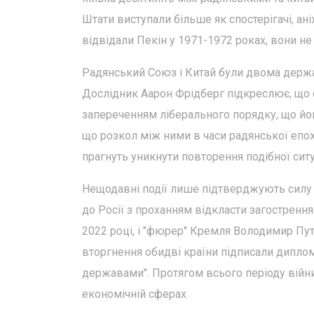
Штати виступали більше як спостерігачі, ані
відвідали Пекін у 1971-1972 роках, вони н
Радянський Союз і Китай були двома держава
Дослідник Аарон Фрідберг підкреслює, що сь
запереченням ліберального порядку, що йо
що розкол між ними в часи радянської епохи
прагнуть уникнути повторення подібної ситу
Нещодавні події лише підтверджують силу 
до Росії з проханням відкласти загострення
2022 році, і "фюрер" Кремля Володимир Пут
вторгнення обидві країни підписали дипло
державами". Протягом всього періоду війни
економічній сферах.