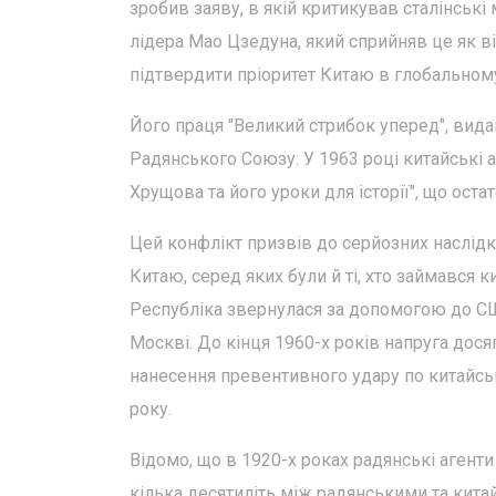
зробив заяву, в якій критикував сталінськ
лідера Мао Цзедуна, який сприйняв це як в
підтвердити пріоритет Китаю в глобальному
Його праця "Великий стрибок уперед", видан
Радянського Союзу. У 1963 році китайські
Хрущова та його уроки для історії", що оста
Цей конфлікт призвів до серйозних наслідк
Китаю, серед яких були й ті, хто займавс
Республіка звернулася за допомогою до СШ
Москві. До кінця 1960-х років напруга дос
нанесення превентивного удару по китайсь
року.
Відомо, що в 1920-х роках радянські агенти
кілька десятиліть між радянськими та кита