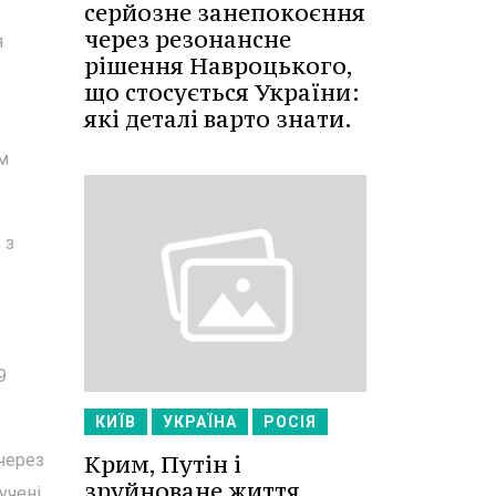
серйозне занепокоєння
через резонансне
я
рішення Навроцького,
що стосується України:
які деталі варто знати.
м
 з
9
КИЇВ
УКРАЇНА
РОСІЯ
Крим, Путін і
 через
зруйноване життя
учені