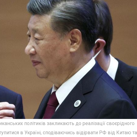
канських політиків закликають до реалізації своєрідного
упитися в Україні, сподіваючись відірвати РФ від Китаю та