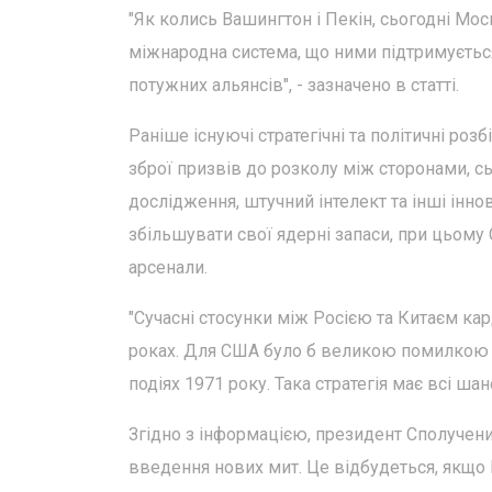
"Як колись Вашингтон і Пекін, сьогодні Мос
міжнародна система, що ними підтримується
потужних альянсів", - зазначено в статті.
Раніше існуючі стратегічні та політичні роз
зброї призвів до розколу між сторонами, сь
дослідження, штучний інтелект та інші інно
збільшувати свої ядерні запаси, при цьо
арсенали.
"Сучасні стосунки між Росією та Китаєм кар
роках. Для США було б великою помилкою сп
подіях 1971 року. Така стратегія має всі шанс
Згідно з інформацією, президент Сполучени
введення нових мит. Це відбудеться, якщо