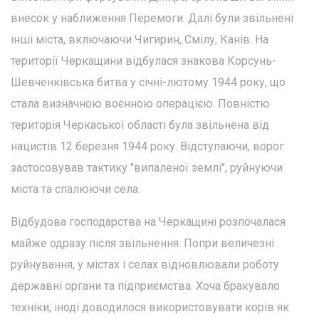
внесок у наближення Перемоги. Далі були звільнені
інші міста, включаючи Чигирин, Смілу, Канів. На
території Черкащини відбулася знакова Корсунь-
Шевченківська битва у січні-лютому 1944 року, що
стала визначною воєнною операцією. Повністю
територія Черкаської області була звільнена від
нацистів 12 березня 1944 року. Відступаючи, ворог
застосовував тактику "випаленої землі", руйнуючи
міста та спалюючи села.
Відбудова господарства на Черкащині розпочалася
майже одразу після звільнення. Попри величезні
руйнування, у містах і селах відновлювали роботу
державні органи та підприємства. Хоча бракувало
техніки, іноді доводилося використовувати корів як