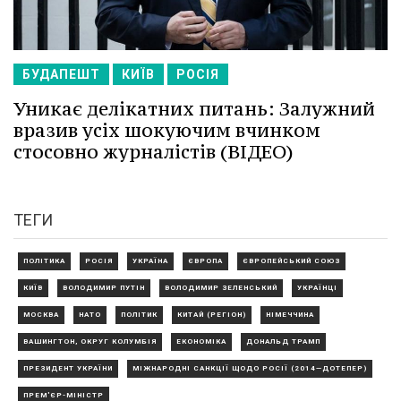
БУДАПЕШТ
КИЇВ
РОСІЯ
Уникає делікатних питань: Залужний
вразив усіх шокуючим вчинком
стосовно журналістів (ВІДЕО)
ТЕГИ
ПОЛІТИКА
РОСІЯ
УКРАЇНА
ЄВРОПА
ЄВРОПЕЙСЬКИЙ СОЮЗ
КИЇВ
ВОЛОДИМИР ПУТІН
ВОЛОДИМИР ЗЕЛЕНСЬКИЙ
УКРАЇНЦІ
МОСКВА
НАТО
ПОЛІТИК
КИТАЙ (РЕГІОН)
НІМЕЧЧИНА
ВАШИНГТОН, ОКРУГ КОЛУМБІЯ
ЕКОНОМІКА
ДОНАЛЬД ТРАМП
ПРЕЗИДЕНТ УКРАЇНИ
МІЖНАРОДНІ САНКЦІЇ ЩОДО РОСІЇ (2014—ДОТЕПЕР)
ПРЕМ'ЄР-МІНІСТР