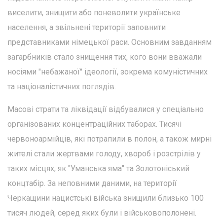
виселити, знищити або поневолити українське
населення, а звільнені території заповнити
представниками німецької раси. Основним завданням
загарбників стало знищення тих, кого вони вважали
носіями "небажаної" ідеології, зокрема комуністичних
та націоналістичних поглядів.
Масові страти та ліквідації відбувалися у спеціально
організованих концентраційних таборах. Тисячі
червоноармійців, які потрапили в полон, а також мирні
жителі стали жертвами голоду, хвороб і розстрілів у
таких місцях, як "Уманська яма" та Золотоніський
концтабір. За неповними даними, на території
Черкащини нацистські війська знищили близько 100
тисяч людей, серед яких були і військовополонені.