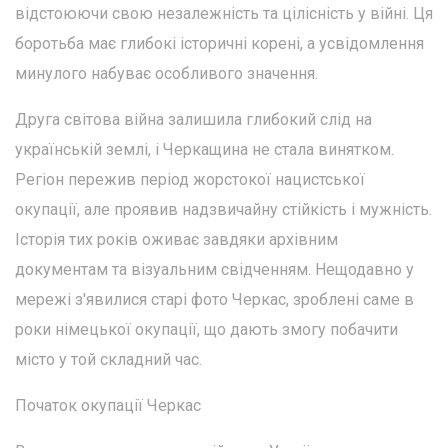
відстоюючи свою незалежність та цілісність у війні. Ця
боротьба має глибокі історичні корені, а усвідомлення
минулого набуває особливого значення.
Друга світова війна залишила глибокий слід на
українській землі, і Черкащина не стала винятком.
Регіон пережив період жорстокої нацистської
окупації, але проявив надзвичайну стійкість і мужність.
Історія тих років оживає завдяки архівним
документам та візуальним свідченням. Нещодавно у
мережі з'явилися старі фото Черкас, зроблені саме в
роки німецької окупації, що дають змогу побачити
місто у той складний час.
Початок окупації Черкас