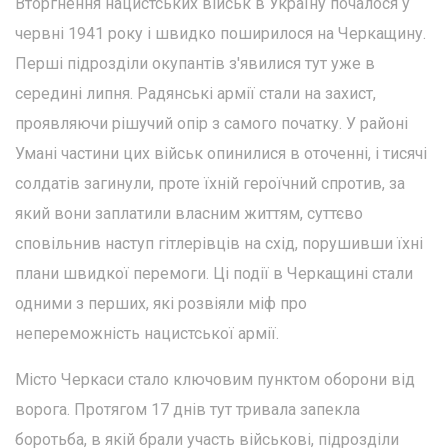
Вторгнення нацистських військ в Україну почалося у
червні 1941 року і швидко поширилося на Черкащину.
Перші підрозділи окупантів з'явилися тут уже в
середині липня. Радянські армії стали на захист,
проявляючи рішучий опір з самого початку. У районі
Умані частини цих військ опинилися в оточенні, і тисячі
солдатів загинули, проте їхній героїчний спротив, за
який вони заплатили власним життям, суттєво
сповільнив наступ гітлерівців на схід, порушивши їхні
плани швидкої перемоги. Ці події в Черкащині стали
одними з перших, які розвіяли міф про
непереможність нацистської армії.
Місто Черкаси стало ключовим пунктом оборони від
ворога. Протягом 17 днів тут тривала запекла
боротьба, в якій брали участь військові, підрозділи