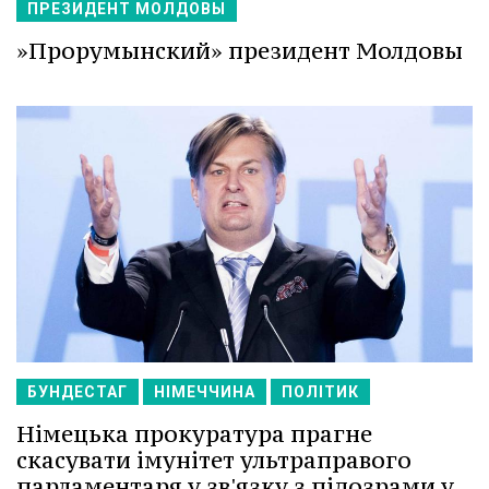
ПРЕЗИДЕНТ МОЛДОВЫ
»Прорумынский» президент Молдовы
БУНДЕСТАГ
НІМЕЧЧИНА
ПОЛІТИК
Німецька прокуратура прагне
скасувати імунітет ультраправого
парламентаря у зв'язку з підозрами у