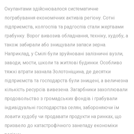
Окупантами здійснювалося систематичне
пограбування економічних активів регіону. Сотні
підприємств, колгоспів та радгоспів стали жертвами
грабунку. Ворог вивозив обладнання, техніку, худобу, а
також забирали або знищували запаси зерна.
Наприклад, у Смілі були зруйновані залізничні вузли,
заводи, мости, школи та житлові будинки. Особливо
тяжкі втрати зазнала Золотоніщина, де десятки
підприємств та господарств були знищені, а величезна
кількість ресурсів вивезена. Загарбники захоплювали
продовольство з громадських фондів і грабували
індивідуальні господарства селян, забороняючи їм
ловити худобу чи продавати продукти на ринках, що
призвело до катастрофічного занепаду економіки