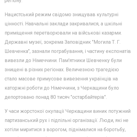
регіону.
Нацистський режим свідомо знищував культурні
цінності. Навчальні заклади закривалися, а шкільні
приміщення перетворювали на військові казарми.
Державні музеї, зокрема Заповідник "Могила Т. Г.
Шевченка", зазнали пограбування, і частину експонатів
вивезли до Німеччини. Пам'ятники Шевченку були
знищені в різних регіонах. Величезною трагедією
стало масове примусове вивезення українців на
каторжні роботи до Німеччини, з Черкащини було
депортовано понад 80 тисяч "остарбайтерів".
У часи жорстокої окупації Черкащини виник потужний
партизанський рух і підпільні організації. Люди, які не
хотіли миритися з ворогом, піднімалися на боротьбу,