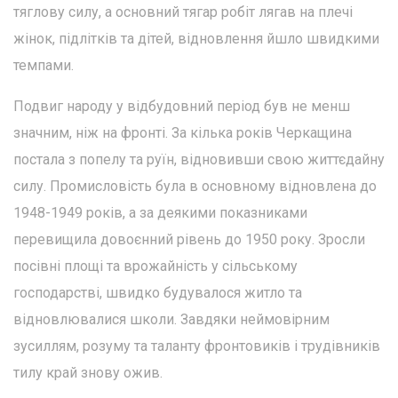
тяглову силу, а основний тягар робіт лягав на плечі
жінок, підлітків та дітей, відновлення йшло швидкими
темпами.
Подвиг народу у відбудовний період був не менш
значним, ніж на фронті. За кілька років Черкащина
постала з попелу та руїн, відновивши свою життєдайну
силу. Промисловість була в основному відновлена до
1948-1949 років, а за деякими показниками
перевищила довоєнний рівень до 1950 року. Зросли
посівні площі та врожайність у сільському
господарстві, швидко будувалося житло та
відновлювалися школи. Завдяки неймовірним
зусиллям, розуму та таланту фронтовиків і трудівників
тилу край знову ожив.