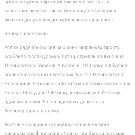
організовуючи опір нацистам як у лісах, так і в
населених пунктах. Тисячі мешканців Черкащини
активно долучалися до партизанської діяльності.
Звільнення Черкас
Успіхи радянських сил на різних напрямках фронту,
особливо після Курської битви, сприяли звільненню
Лівобережної України. У вересні 1943 року відбулося
звільнення перших населених пунктів Лівобережної
Черкащини. Вершиною цих операцій стало визволення
Черкас 14 грудня 1943 року, коли війська 52-ї армії
здійснили важкі бої на підступах до міста та
безпосередньо в ньому.
Жителі Черкащини надавали значну допомогу
військам при форсуванні Дніпра, зробивши вагомий