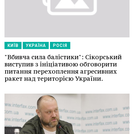
КИЇВ
УКРАЇНА
РОСІЯ
"Вбивча сила балістики": Сікорський
виступив з ініціативою обговорити
питання перехоплення агресивних
ракет над територією України.