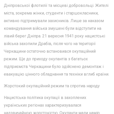
Дніпровської флотилії та місцеві добровольці. Жителі
міста, зокрема жінки, студенти і старшокласники,
активно підтримували захисників. Лише за наказом
командування війська змушені були відступити на
лівий берег Дніпра. 21 вересня 1941 року нацистські
війська захопили Драбів, після чого на території
Черкащини остаточно встановився окупаційний
режим. Ще до приходу окупантів з багатьох
підприємств Черкащини було здійснено демонтаж і
евакуацію цінного обладнання та техніки вглиб країни.
Жорстокий окупаційний режим та спротив народу
Нацистська політика окупації в захоплених
українських регіонах характеризувалася
надзвичайною жорстокістю. Окупанти мали намір