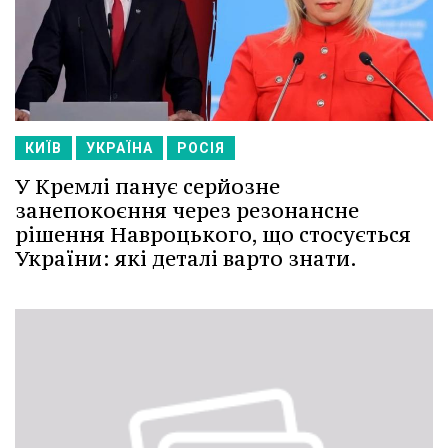
КИЇВ
УКРАЇНА
РОСІЯ
У Кремлі панує серйозне
занепокоєння через резонансне
рішення Навроцького, що стосується
України: які деталі варто знати.