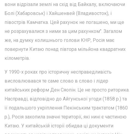
вони відрізали землі на схід від Байкалу, включаючи
Болі (Хабаровськ) і Хайшенвей (Владивосток), і
півострів Камчатка. Цей рахунок не погашено, ми ще
не розрахувалися з ними за цим рахунком". Загалом
же, на думку колишнього голови КНР, Росія має
повернути Китаю понад півтора мільйона квадратних
кілометрів.
У 1990-х роках про історичну несправедливість
висловлювався те саме слово в слово і лідер
китайських реформ Ден Сяопін. Це не просто риторика.
Насправді, відповідно до Айгунської угоди (1858 р.) та
її подальшого укріплення Пекінським трактатом (1860
р.), Росія захопила значні території, які нині є частиною
Китаю. У китайській історії обидва ці документи