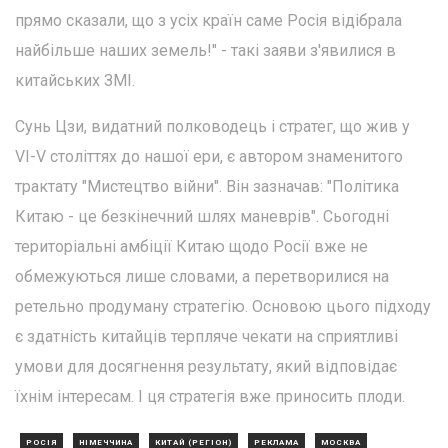
прямо сказали, що з усіх країн саме Росія відібрала
найбільше наших земель!" - такі заяви з'явилися в
китайських ЗМІ.
Сунь Цзи, видатний полководець і стратег, що жив у
VI-V століттях до нашої ери, є автором знаменитого
трактату "Мистецтво війни". Він зазначав: "Політика
Китаю - це безкінечний шлях маневрів". Сьогодні
територіальні амбіції Китаю щодо Росії вже не
обмежуються лише словами, а перетворилися на
ретельно продуману стратегію. Основою цього підходу
є здатність китайців терпляче чекати на сприятливі
умови для досягнення результату, який відповідає
їхнім інтересам. І ця стратегія вже приносить плоди.
РОСІЯ
НІМЕЧЧИНА
КИТАЙ (РЕГІОН)
РЕКЛАМА
МОСКВА