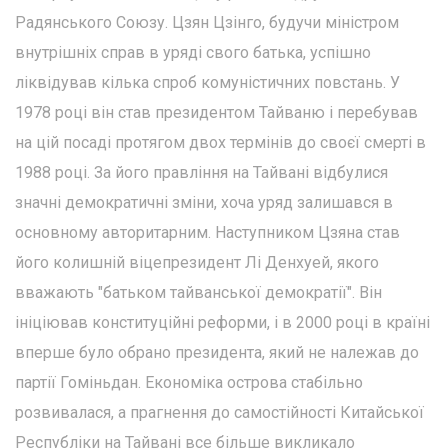
Радянського Союзу. Цзян Цзінго, будучи міністром
внутрішніх справ в уряді свого батька, успішно
ліквідував кілька спроб комуністичних повстань. У
1978 році він став президентом Тайваню і перебував
на цій посаді протягом двох термінів до своєї смерті в
1988 році. За його правління на Тайвані відбулися
значні демократичні зміни, хоча уряд залишався в
основному авторитарним. Наступником Цзяна став
його колишній віцепрезидент Лі Денхуей, якого
вважають "батьком тайванської демократії". Він
ініціював конституційні реформи, і в 2000 році в країні
вперше було обрано президента, який не належав до
партії Гоміньдан. Економіка острова стабільно
розвивалася, а прагнення до самостійності Китайської
Республіки на Тайвані все більше викликало