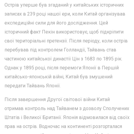
Острів уперше був згаданий у китайських історичних
записах в 239 році нашої ери, коли Китай організував
експедиційні сили для його дослідження. Цей
історичний факт Пекін використовує, щоб підкріпити
свої територіальні претензії. Після періоду, коли острів
перебував під контролем Голландії, Тайвань став
частиною китайської династії Цін з 1683 по 1895 рік.
Однак у 1895 році, після перемоги Японії в Першій
китайсько-японській війні, Китай був змушений
передати Тайвань Японії.
Після завершення Другої світової війни Китай
отримав контроль над Тайванем з дозволу Сполучених
Штатів і Великої Британії. Японія відмовилася від своїх
прав на острів. Водночас на континенті розгорталася