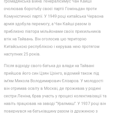
громадянська війна: генералісимус Чан Кайші
очолював боротьбу своєї партії Гоміньдан проти
Комуністичної партії. У 1949 році китайська Червона
армія здобула перемогу, а Чан Кайші разом із
приблизно півтора мільйонами своїх прихильників
втік на Тайвань. Він оголосив цю територію
Китайською республікою і керував нею протягом
наступних 25 років.
Після відходу свого батька до влади на Тайвані
прийшов його син Цзян Цзінго, відомий також під
ім'ям Микола Володимирович Єлізаров. У молодості
він отримав освіту в Москві, де проживав у родині
сестри Леніна, брав участь у процесі колективізації та
навіть працював на заводі "Уралмаш". У 1937 році він
повернувся на батьківщину разом із дружиною з