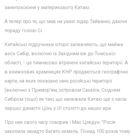
занепокоєння у материкового Китаю.
А тепер про те, що мав на увазі лідер Тайваню, даючи
пораду голові Сі.
Китайські підручники історії запевняють, що майже
весь Сибір, включно із Західним аж до Томської
області, - це тимчасово втрачені китайські території. А
в книжкових крамницях КНР продаються географічні
карти, на яких показано нині російські території
(включно з Примор'ям, островом Сахалін, Східним
Сибіром тощо) як такі, що належали Китаю ще з часів
першої династії Цінь у III столітті до нашої ери.
Про них свого часу говорив і Мао Цзедун: "Росія
захопила занадто багато земель. Понад 100 років тому