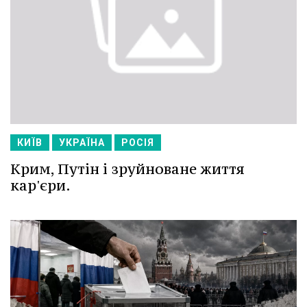
КИЇВ
УКРАЇНА
РОСІЯ
Крим, Путін і зруйноване життя
кар'єри.