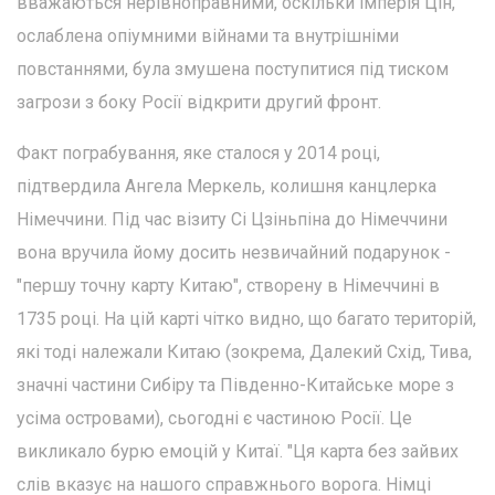
вважаються нерівноправними, оскільки імперія Цін,
ослаблена опіумними війнами та внутрішніми
повстаннями, була змушена поступитися під тиском
загрози з боку Росії відкрити другий фронт.
Факт пограбування, яке сталося у 2014 році,
підтвердила Ангела Меркель, колишня канцлерка
Німеччини. Під час візиту Сі Цзіньпіна до Німеччини
вона вручила йому досить незвичайний подарунок -
"першу точну карту Китаю", створену в Німеччині в
1735 році. На цій карті чітко видно, що багато територій,
які тоді належали Китаю (зокрема, Далекий Схід, Тива,
значні частини Сибіру та Південно-Китайське море з
усіма островами), сьогодні є частиною Росії. Це
викликало бурю емоцій у Китаї. "Ця карта без зайвих
слів вказує на нашого справжнього ворога. Німці