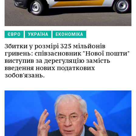
ЄВРО
УКРАЇНА
ЕКОНОМІКА
Збитки у розмірі 325 мільйонів
гривень: співзасновник "Нової пошти"
виступив за дерегуляцію замість
введення нових податкових
зобов'язань.