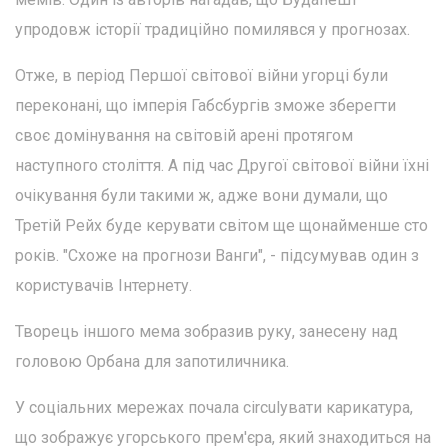
упродовж історії традиційно помилявся у прогнозах.
Отже, в період Першої світової війни угорці були
переконані, що імперія Габсбургів зможе зберегти
своє домінування на світовій арені протягом
наступного століття. А під час Другої світової війни їхні
очікування були такими ж, адже вони думали, що
Третій Рейх буде керувати світом ще щонайменше сто
років. "Схоже на прогнози Ванги", - підсумував один з
користувачів Інтернету.
Творець іншого мема зобразив руку, занесену над
головою Орбана для запотиличника.
У соціальних мережах почала circulувати карикатура,
що зображує угорського прем'єра, який знаходиться на