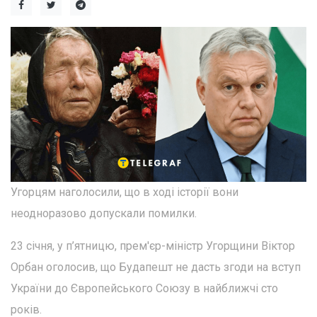
Угорцям наголосили, що в ході історії вони
неодноразово допускали помилки.
23 січня, у п’ятницю, прем'єр-міністр Угорщини Віктор
Орбан оголосив, що Будапешт не дасть згоди на вступ
України до Європейського Союзу в найближчі сто
років.