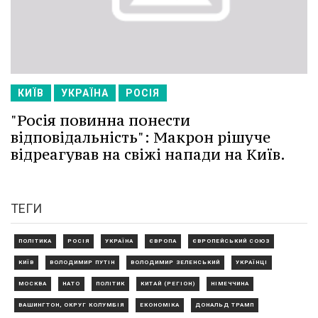
КИЇВ
УКРАЇНА
РОСІЯ
"Росія повинна понести
відповідальність": Макрон рішуче
відреагував на свіжі напади на Київ.
ТЕГИ
ПОЛІТИКА
РОСІЯ
УКРАЇНА
ЄВРОПА
ЄВРОПЕЙСЬКИЙ СОЮЗ
КИЇВ
ВОЛОДИМИР ПУТІН
ВОЛОДИМИР ЗЕЛЕНСЬКИЙ
УКРАЇНЦІ
МОСКВА
НАТО
ПОЛІТИК
КИТАЙ (РЕГІОН)
НІМЕЧЧИНА
ВАШИНГТОН, ОКРУГ КОЛУМБІЯ
ЕКОНОМІКА
ДОНАЛЬД ТРАМП