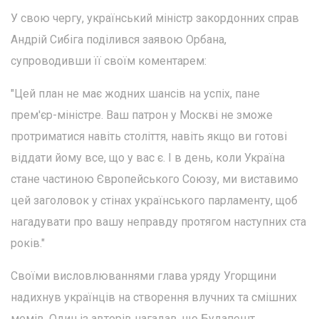
У свою чергу, український міністр закордонних справ
Андрій Сибіга поділився заявою Орбана,
супроводивши її своїм коментарем:
"Цей план не має жодних шансів на успіх, пане
прем'єр-міністре. Ваш патрон у Москві не зможе
протриматися навіть століття, навіть якщо ви готові
віддати йому все, що у вас є. І в день, коли Україна
стане частиною Європейського Союзу, ми виставимо
цей заголовок у стінах українського парламенту, щоб
нагадувати про вашу неправду протягом наступних ста
років."
Своїми висловлюваннями глава уряду Угорщини
надихнув українців на створення влучних та смішних
мемів. Один із авторів нагадав, що Будапешт