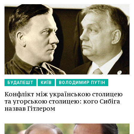
БУДАПЕШТ
КИЇВ
ВОЛОДИМИР ПУТІН
Конфлікт між українською столицею
та угорською столицею: кого Сибіга
назвав Гітлером