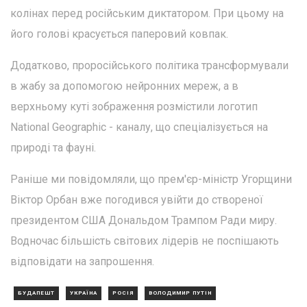
колінах перед російським диктатором. При цьому на
його голові красується паперовий ковпак.
Додатково, проросійського політика трансформували
в жабу за допомогою нейронних мереж, а в
верхньому куті зображення розмістили логотип
National Geographic - каналу, що спеціалізується на
природі та фауні.
Раніше ми повідомляли, що прем'єр-міністр Угорщини
Віктор Орбан вже погодився увійти до створеної
президентом США Дональдом Трампом Ради миру.
Водночас більшість світових лідерів не поспішають
відповідати на запрошення.
БУДАПЕШТ
УКРАЇНА
РОСІЯ
ВОЛОДИМИР ПУТІН