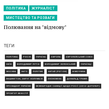
ПОЛІТИКА
ЖУРНАЛІСТ
МИСТЕЦТВО ТА РОЗВАГИ
Полювання на "відмову"
ТЕГИ
ПОЛІТИКА
РОСІЯ
УКРАЇНА
ЄВРОПА
ЄВРОПЕЙСЬКИЙ СОЮЗ
КИЇВ
ВОЛОДИМИР ПУТІН
ВОЛОДИМИР ЗЕЛЕНСЬКИЙ
УКРАЇНЦІ
МОСКВА
НАТО
ПОЛІТИК
КИТАЙ (РЕГІОН)
НІМЕЧЧИНА
ВАШИНГТОН, ОКРУГ КОЛУМБІЯ
ЕКОНОМІКА
ДОНАЛЬД ТРАМП
ПРЕЗИДЕНТ УКРАЇНИ
МІЖНАРОДНІ САНКЦІЇ ЩОДО РОСІЇ (2014—ДОТЕПЕР)
ПРЕМ'ЄР-МІНІСТР