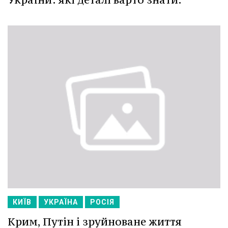
КИЇВ
УКРАЇНА
РОСІЯ
Крим, Путін і зруйноване життя