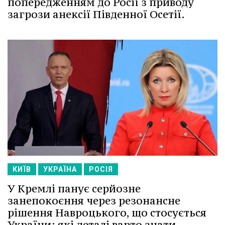
попередженням до Росії з приводу
загрози анексії Південної Осетії.
КИЇВ
УКРАЇНА
РОСІЯ
У Кремлі панує серйозне
занепокоєння через резонансне
рішення Навроцького, що стосується
України: які деталі варто знати.