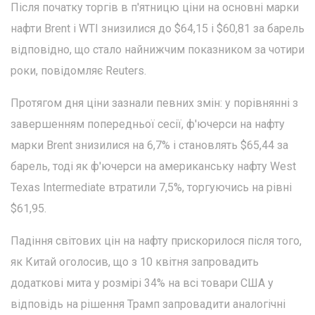
Після початку торгів в п'ятницю ціни на основні марки
нафти Brent і WTI знизилися до $64,15 і $60,81 за барель
відповідно, що стало найнижчим показником за чотири
роки, повідомляє Reuters.
Протягом дня ціни зазнали певних змін: у порівнянні з
завершенням попередньої сесії, ф'ючерси на нафту
марки Brent знизилися на 6,7% і становлять $65,44 за
барель, тоді як ф'ючерси на американську нафту West
Texas Intermediate втратили 7,5%, торгуючись на рівні
$61,95.
Падіння світових цін на нафту прискорилося після того,
як Китай оголосив, що з 10 квітня запровадить
додаткові мита у розмірі 34% на всі товари США у
відповідь на рішення Трамп запровадити аналогічні