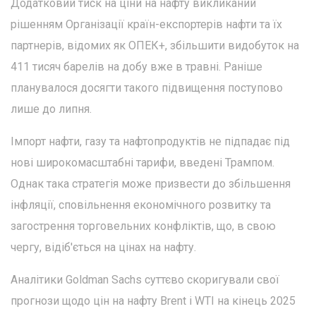
Додатковий тиск на ціни на нафту викликаний
рішенням Організації країн-експортерів нафти та їх
партнерів, відомих як ОПЕК+, збільшити видобуток на
411 тисяч барелів на добу вже в травні. Раніше
планувалося досягти такого підвищення поступово
лише до липня.
Імпорт нафти, газу та нафтопродуктів не підпадає під
нові широкомасштабні тарифи, введені Трампом.
Однак така стратегія може призвести до збільшення
інфляції, сповільнення економічного розвитку та
загострення торговельних конфліктів, що, в свою
чергу, відіб'ється на цінах на нафту.
Аналітики Goldman Sachs суттєво скоригували свої
прогнози щодо цін на нафту Brent і WTI на кінець 2025