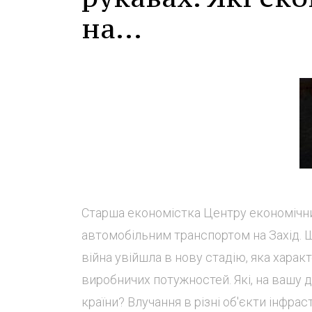
на...
Старша економістка Центру економічни
автомобільним транспортом на Захід. Ш
війна увійшла в нову стадію, яка хара
виробничих потужностей. Які, на вашу 
країни? Влучання в різні об'єкти інфраст