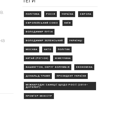
ТЕГИ
в.
ПОЛІТИКА
РОСІЯ
УКРАЇНА
ЄВРОПА
ЄВРОПЕЙСЬКИЙ СОЮЗ
КИЇВ
ВОЛОДИМИР ПУТІН
на
ВОЛОДИМИР ЗЕЛЕНСЬКИЙ
УКРАЇНЦІ
МОСКВА
НАТО
ПОЛІТИК
КИТАЙ (РЕГІОН)
НІМЕЧЧИНА
ВАШИНГТОН, ОКРУГ КОЛУМБІЯ
ЕКОНОМІКА
ДОНАЛЬД ТРАМП
ПРЕЗИДЕНТ УКРАЇНИ
МІЖНАРОДНІ САНКЦІЇ ЩОДО РОСІЇ (2014—
ДОТЕПЕР)
ПРЕМ'ЄР-МІНІСТР