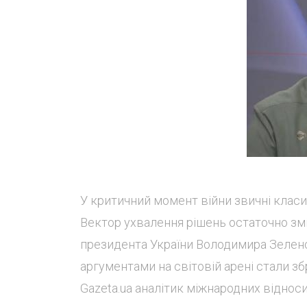
У критичний момент війни звичні класи
Вектор ухвалення рішень остаточно зм
президента України Володимира Зелен
аргументами на світовій арені стали з
Gazeta.ua аналітик міжнародних віднос