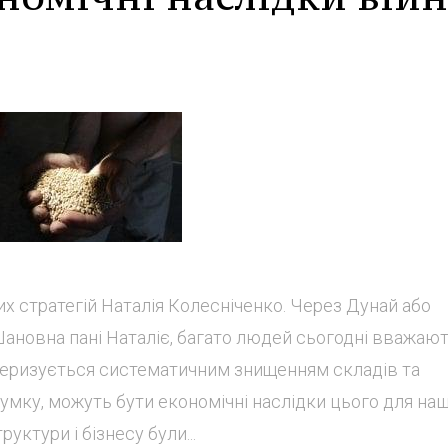
х стратегій Наталія Колесніченко. Через Дунай або
ановна пані Наталіє, багато людей сьогодні вважают
ктеризується систематичним знищенням складів та
думку, можуть бути економічні наслідки цього для наш
руктури і бізнесу були...