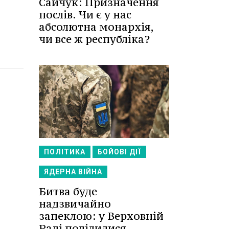
Сайчук: Призначення
послів. Чи є у нас
абсолютна монархія,
чи все ж республіка?
ПОЛІТИКА
БОЙОВІ ДІЇ
ЯДЕРНА ВІЙНА
Битва буде
надзвичайно
запеклою: у Верховній
Раді поділилися