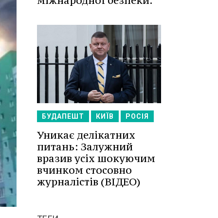
міжнародної безпеки.
БУДАПЕШТ
КИЇВ
РОСІЯ
Уникає делікатних
питань: Залужний
вразив усіх шокуючим
вчинком стосовно
журналістів (ВІДЕО)