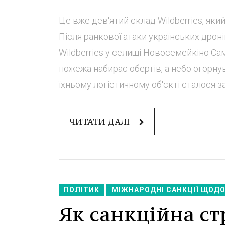
Це вже дев'ятий склад Wildberries, яки
Після ранкової атаки українських дрон
Wildberries у селищі Новосемейкіно Са
пожежа набирає обертів, а небо огорнув
їхньому логістичному об'єкті сталося за
ЧИТАТИ ДАЛІ
ПОЛІТИК
МІЖНАРОДНІ САНКЦІЇ ЩОДО 
Як санкційна ст