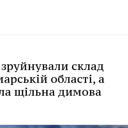
 зруйнували склад
марській області, а
ла щільна димова