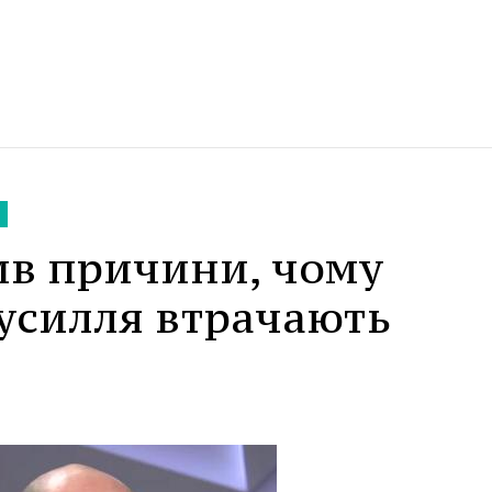
ив причини, чому
усилля втрачають