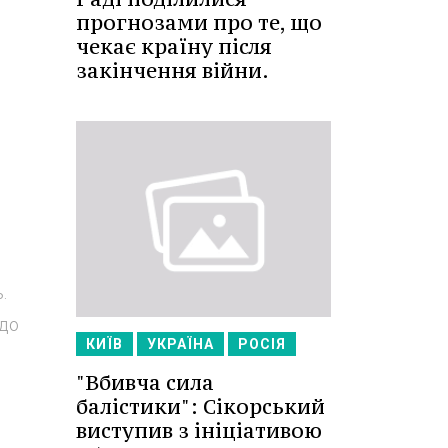
прогнозами про те, що
чекає країну після
закінчення війни.
.
 до
КИЇВ
УКРАЇНА
РОСІЯ
"Вбивча сила
балістики": Сікорський
виступив з ініціативою