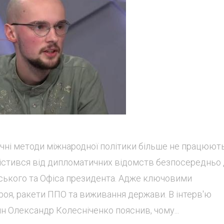
чні методи міжнародної політики більше не працюють
істився від дипломатичних відомств безпосередньо
ського та Офіса президента. Адже ключовими
броя, ракети ППО та виживання держави. В інтерв'ю
ин Олександр Колесніченко пояснив, чому...