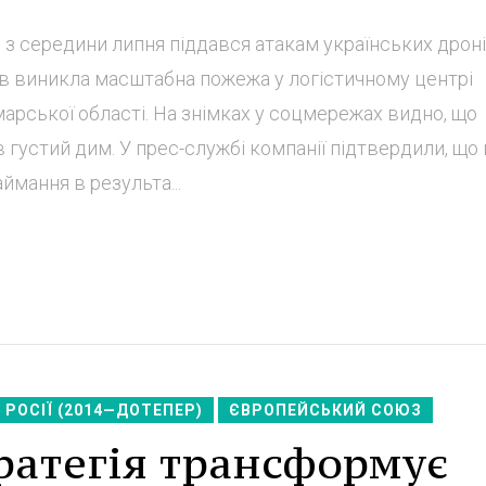
й з середини липня піддався атакам українських дроні
ів виникла масштабна пожежа у логістичному центрі
марської області. На знімках у соцмережах видно, що
 густий дим. У прес-службі компанії підтвердили, що 
ймання в результа...
РОСІЇ (2014—ДОТЕПЕР)
ЄВРОПЕЙСЬКИЙ СОЮЗ
ратегія трансформує