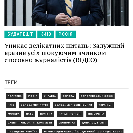
БУДАПЕШТ
КИЇВ
РОСІЯ
Уникає делікатних питань: Залужний
вразив усіх шокуючим вчинком
стосовно журналістів (ВІДЕО)
ТЕГИ
ПОЛІТИКА
РОСІЯ
УКРАЇНА
ЄВРОПА
ЄВРОПЕЙСЬКИЙ СОЮЗ
КИЇВ
ВОЛОДИМИР ПУТІН
ВОЛОДИМИР ЗЕЛЕНСЬКИЙ
УКРАЇНЦІ
МОСКВА
НАТО
ПОЛІТИК
КИТАЙ (РЕГІОН)
НІМЕЧЧИНА
ВАШИНГТОН, ОКРУГ КОЛУМБІЯ
ЕКОНОМІКА
ДОНАЛЬД ТРАМП
ПРЕЗИДЕНТ УКРАЇНИ
МІЖНАРОДНІ САНКЦІЇ ЩОДО РОСІЇ (2014—ДОТЕПЕР)