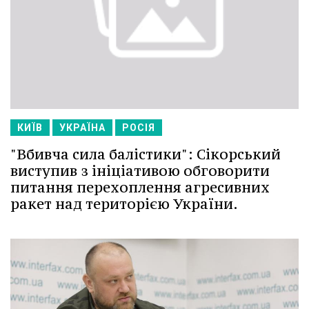
КИЇВ
УКРАЇНА
РОСІЯ
"Вбивча сила балістики": Сікорський
виступив з ініціативою обговорити
питання перехоплення агресивних
ракет над територією України.