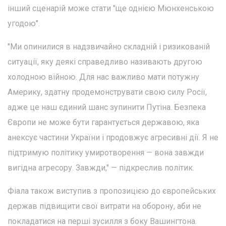
інший сценарій може стати "ще однією Мюнхенською
угодою".
"Ми опинилися в надзвичайно складній і ризикованій
ситуації, яку деякі справедливо називають другою
холодною війною. Для нас важливо мати потужну
Америку, здатну продемонструвати свою силу Росії,
адже це наш єдиний шанс зупинити Путіна. Безпека
Європи не може бути гарантується державою, яка
анексує частини України і продовжує агресивні дії. Я не
підтримую політику умиротворення — вона завжди
вигідна агресору. Завжди," — підкреслив політик.
Фіала також виступив з пропозицією до європейських
держав підвищити свої витрати на оборону, аби не
покладатися на перші зусилля з боку Вашингтона.