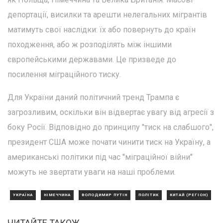
депортації, висилки та арешти нелегальних мігрантів
матимуть свої наслідки: їх або повернуть до країн
походження, або ж розподілять між іншими
європейськими державами. Це призведе до
посилення міграційного тиску.
Для України даний політичний тренд Трампа є
загрозливим, оскільки він відвертає увагу від агресії з
боку Росії. Відповідно до принципу "тиск на слабшого",
президент США може почати чинити тиск на Україну, а
американські політики під час "міграційної війни"
можуть не звертати уваги на наші проблеми.
УКРАЇНА
НІМЕЧЧИНА
ВОЛОДИМИР ПУТІН
ПОЛІТИК
КИТАЙ (РЕГІОН)
ЧИТАЙТЕ ТАКОЖ