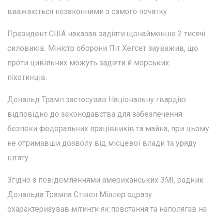
вважаються незаконними з самого початку.
Президент США наказав задіяти щонайменше 2 тисячі
силовиків. Міністр оборони Піт Хегсет зауважив, що
проти цивільних можуть задіяти й морських
піхотинців.
Дональд Трамп застосував Національну гвардію
відповідно до законодавства для забезпечення
безпеки федеральних працівників та майна, при цьому
не отримавши дозволу від місцевої влади та уряду
штату.
Згідно з повідомленнями американських ЗМІ, радник
Дональда Трампа Стівен Міллер одразу
охарактеризував мітинги як повстання та наполягав на