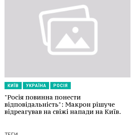
КИЇВ
УКРАЇНА
РОСІЯ
"Росія повинна понести
відповідальність": Макрон рішуче
відреагував на свіжі напади на Київ.
ТЕГИ