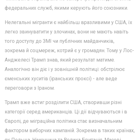
федеральних служб, якими керують його союзники.
Нелегальні мігранти є найбільш вразливими у США, їх
легко звинуватити у злочинах, вони не мають навіть
того доступу до ЗМІ чи публічних майданчиків,
зокрема й соцмереж, котрий є у громадян. Тому у Лос-
Анджелесі Трамп знав, який результат матиме.
Аналогічно він діє і у зовнішній політиці: обстрілює
єменських хуситів (іранських проксі) - але веде
переговори з Іраном.
Трамп вже встиг розділити США, створивши різні
категорії серед американців. Ці дії відчуваються і в
Європі, де міграційна політика стає визначальним
фактором виборчих кампаній. Зокрема в таких країнах,
як Польща, Німеччина та Велика Британія. Масові