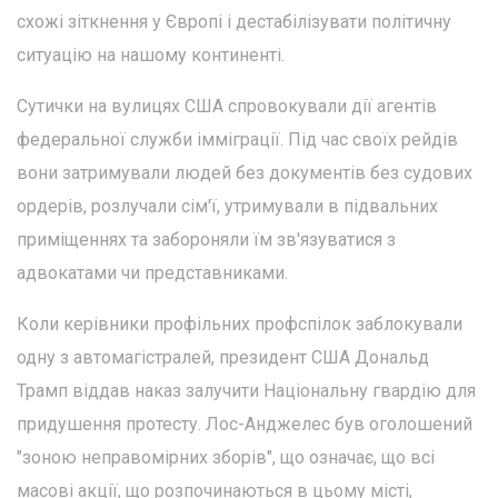
схожі зіткнення у Європі і дестабілізувати політичну
ситуацію на нашому континенті.
Сутички на вулицях США спровокували дії агентів
федеральної служби імміграції. Під час своїх рейдів
вони затримували людей без документів без судових
ордерів, розлучали сім'ї, утримували в підвальних
приміщеннях та забороняли їм зв'язуватися з
адвокатами чи представниками.
Коли керівники профільних профспілок заблокували
одну з автомагістралей, президент США Дональд
Трамп віддав наказ залучити Національну гвардію для
придушення протесту. Лос-Анджелес був оголошений
"зоною неправомірних зборів", що означає, що всі
масові акції, що розпочинаються в цьому місті,