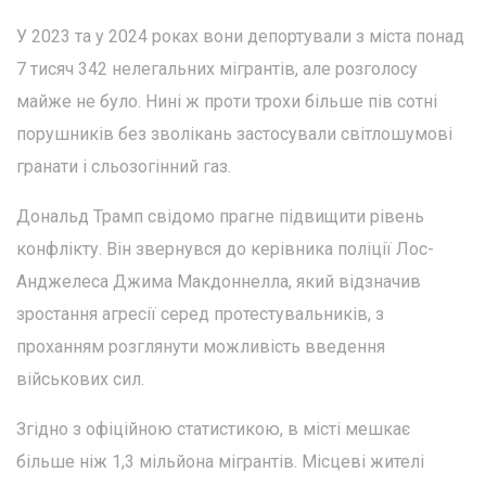
У 2023 та у 2024 роках вони депортували з міста понад
7 тисяч 342 нелегальних мігрантів, але розголосу
майже не було. Нині ж проти трохи більше пів сотні
порушників без зволікань застосували світлошумові
гранати і сльозогінний газ.
Дональд Трамп свідомо прагне підвищити рівень
конфлікту. Він звернувся до керівника поліції Лос-
Анджелеса Джима Макдоннелла, який відзначив
зростання агресії серед протестувальників, з
проханням розглянути можливість введення
військових сил.
Згідно з офіційною статистикою, в місті мешкає
більше ніж 1,3 мільйона мігрантів. Місцеві жителі