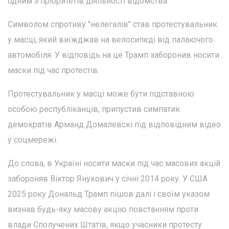
одним з пріоритетів діяльності відомства.
Символом спротиву "нелегалів" став протестувальник
у масці, який виїжджав на велосипеді від палаючого
автомобіля. У відповідь на це Трамп заборонив носити
маски під час протестів.
Протестувальник у масці може бути підставною
особою республіканців, припустив симпатик
демократів Арманд Домалевскі під відповідним відео
у соцмережі.
До слова, в Україні носити маски під час масових акцій
забороняв Віктор Янукович у січні 2014 року. У США
2025 року Дональд Трамп пішов далі і своїм указом
визнав будь-яку масову акцію повстанням проти
влади Сполучених Штатів, якщо учасники протесту