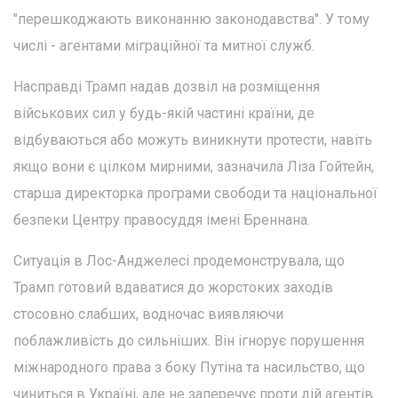
"перешкоджають виконанню законодавства". У тому
числі - агентами міграційної та митної служб.
Насправді Трамп надав дозвіл на розміщення
військових сил у будь-якій частині країни, де
відбуваються або можуть виникнути протести, навіть
якщо вони є цілком мирними, зазначила Ліза Гойтейн,
старша директорка програми свободи та національної
безпеки Центру правосуддя імені Бреннана.
Ситуація в Лос-Анджелесі продемонструвала, що
Трамп готовий вдаватися до жорстоких заходів
стосовно слабших, водночас виявляючи
поблажливість до сильніших. Він ігнорує порушення
міжнародного права з боку Путіна та насильство, що
чиниться в Україні, але не заперечує проти дій агентів