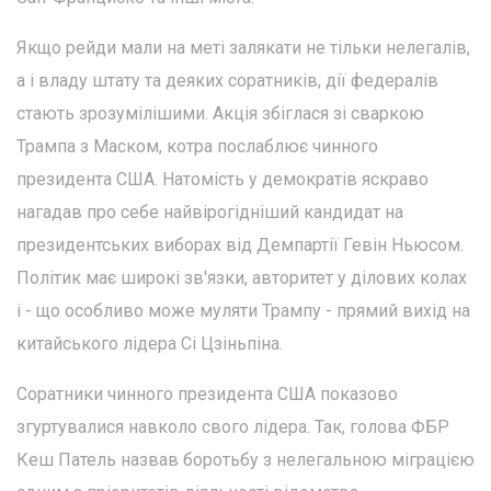
Якщо рейди мали на меті залякати не тільки нелегалів,
а і владу штату та деяких соратників, дії федералів
стають зрозумілішими. Акція збіглася зі сваркою
Трампа з Маском, котра послаблює чинного
президента США. Натомість у демократів яскраво
нагадав про себе найвірогідніший кандидат на
президентських виборах від Демпартії Гевін Ньюсом.
Політик має широкі зв'язки, авторитет у ділових колах
і - що особливо може муляти Трампу - прямий вихід на
китайського лідера Сі Цзіньпіна.
Соратники чинного президента США показово
згуртувалися навколо свого лідера. Так, голова ФБР
Кеш Патель назвав боротьбу з нелегальною міграцією