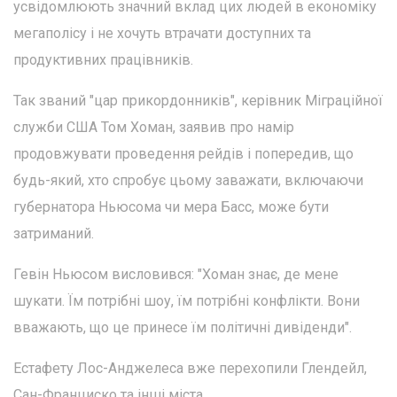
усвідомлюють значний вклад цих людей в економіку
мегаполісу і не хочуть втрачати доступних та
продуктивних працівників.
Так званий "цар прикордонників", керівник Міграційної
служби США Том Хоман, заявив про намір
продовжувати проведення рейдів і попередив, що
будь-який, хто спробує цьому заважати, включаючи
губернатора Ньюсома чи мера Басс, може бути
затриманий.
Гевін Ньюсом висловився: "Хоман знає, де мене
шукати. Їм потрібні шоу, їм потрібні конфлікти. Вони
вважають, що це принесе їм політичні дивіденди".
Естафету Лос-Анджелеса вже перехопили Глендейл,
Сан-Франциско та інші міста.