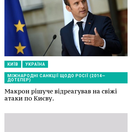
КИЇВ
УКРАЇНА
МІЖНАРОДНІ САНКЦІЇ ЩОДО РОСІЇ (2014—
ДОТЕПЕР)
Макрон рішуче відреагував на свіжі
атаки по Києву.