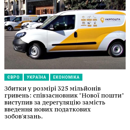
ЄВРО
УКРАЇНА
ЕКОНОМІКА
Збитки у розмірі 325 мільйонів
гривень: співзасновник "Нової пошти"
виступив за дерегуляцію замість
введення нових податкових
зобов'язань.