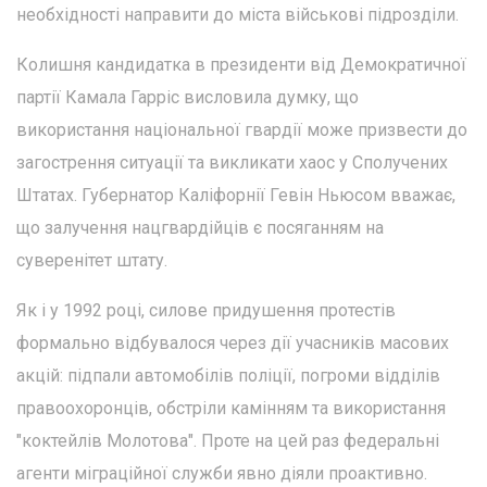
необхідності направити до міста військові підрозділи.
Колишня кандидатка в президенти від Демократичної
партії Камала Гарріс висловила думку, що
використання національної гвардії може призвести до
загострення ситуації та викликати хаос у Сполучених
Штатах. Губернатор Каліфорнії Гевін Ньюсом вважає,
що залучення нацгвардійців є посяганням на
суверенітет штату.
Як і у 1992 році, силове придушення протестів
формально відбувалося через дії учасників масових
акцій: підпали автомобілів поліції, погроми відділів
правоохоронців, обстріли камінням та використання
"коктейлів Молотова". Проте на цей раз федеральні
агенти міграційної служби явно діяли проактивно.