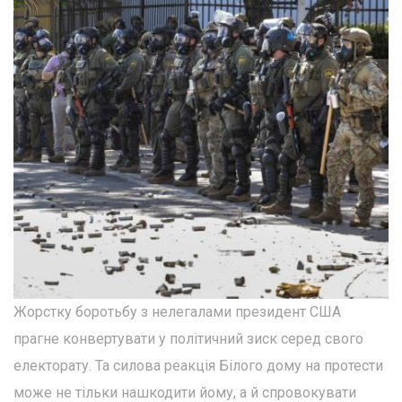
Жорстку боротьбу з нелегалами президент США
прагне конвертувати у політичний зиск серед свого
електорату. Та силова реакція Білого дому на протести
може не тільки нашкодити йому, а й спровокувати