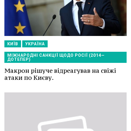
КИЇВ
УКРАЇНА
МІЖНАРОДНІ САНКЦІЇ ЩОДО РОСІЇ (2014—
ДОТЕПЕР)
Макрон рішуче відреагував на свіжі
атаки по Києву.