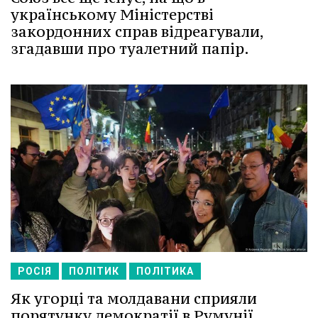
українському Міністерстві
закордонних справ відреагували,
згадавши про туалетний папір.
РОСІЯ
ПОЛІТИК
ПОЛІТИКА
Як угорці та молдавани сприяли
порятунку демократії в Румунії