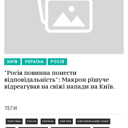
КИЇВ
УКРАЇНА
РОСІЯ
"Росія повинна понести
відповідальність": Макрон рішуче
відреагував на свіжі напади на Київ.
ТЕГИ
ПОЛІТИКА
РОСІЯ
УКРАЇНА
ЄВРОПА
ЄВРОПЕЙСЬКИЙ СОЮЗ