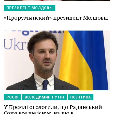
ПРЕЗИДЕНТ МОЛДОВЫ
»Прорумынский» президент Молдовы
РОСІЯ
ВОЛОДИМИР ПУТІН
ПОЛІТИКА
У Кремлі оголосили, що Радянський
Союз все ще існує, на що в