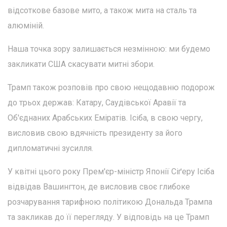
відсоткове базове мито, а також мита на сталь та
алюміній.
Наша точка зору залишається незмінною: ми будемо
закликати США скасувати митні збори.
Трамп також розповів про свою нещодавню подорож
до трьох держав: Катару, Саудівської Аравії та
Об'єднаних Арабських Еміратів. Ісіба, в свою чергу,
висловив свою вдячність президенту за його
дипломатичні зусилля.
У квітні цього року Прем'єр-міністр Японії Сіґеру Ісіба
відвідав Вашингтон, де висловив своє глибоке
розчарування тарифною політикою Дональда Трампа
та закликав до її перегляду. У відповідь на це Трамп