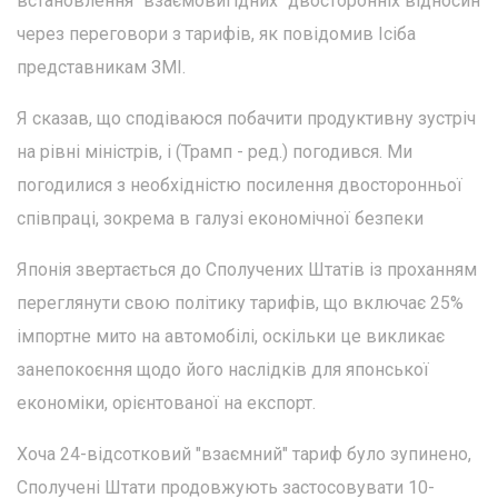
встановлення "взаємовигідних" двосторонніх відносин
через переговори з тарифів, як повідомив Ісіба
представникам ЗМІ.
Я сказав, що сподіваюся побачити продуктивну зустріч
на рівні міністрів, і (Трамп - ред.) погодився. Ми
погодилися з необхідністю посилення двосторонньої
співпраці, зокрема в галузі економічної безпеки
Японія звертається до Сполучених Штатів із проханням
переглянути свою політику тарифів, що включає 25%
імпортне мито на автомобілі, оскільки це викликає
занепокоєння щодо його наслідків для японської
економіки, орієнтованої на експорт.
Хоча 24-відсотковий "взаємний" тариф було зупинено,
Сполучені Штати продовжують застосовувати 10-