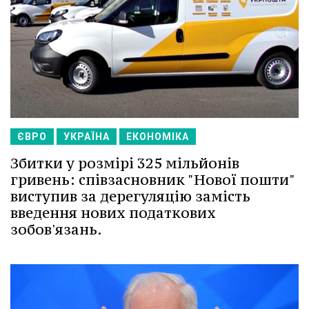
ЄВРО
УКРАЇНА
ЕКОНОМІКА
Збитки у розмірі 325 мільйонів
гривень: співзасновник "Нової пошти"
виступив за дерегуляцію замість
введення нових податкових
зобов'язань.