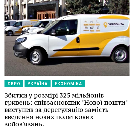
ЄВРО
УКРАЇНА
ЕКОНОМІКА
Збитки у розмірі 325 мільйонів
гривень: співзасновник "Нової пошти"
виступив за дерегуляцію замість
введення нових податкових
зобов'язань.