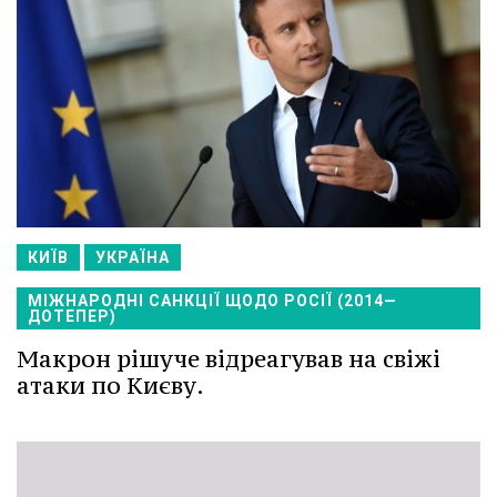
КИЇВ
УКРАЇНА
МІЖНАРОДНІ САНКЦІЇ ЩОДО РОСІЇ (2014—
ДОТЕПЕР)
Макрон рішуче відреагував на свіжі
атаки по Києву.