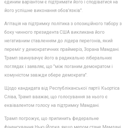
єдиним варіантом є підтримати його і сподіватися на
його успішне виконання обов'язків".
Агітація на підтримку політика з опозиційного табору з
боку чинного президента США викликана його
негативним ставленням до лідера перегонів, який
переміг у демократичних праймеріз, Зорана Мамдані.
Трамп звинувачує його в радикально ліберальних
поглядах і заявляє, що "між поганим демократом і
комуністом завжди обере демократа".
Щодо кандидата від Республіканської партії Кьортіса
Сліва, Трамп вважає, що голосування за нього є
еквівалентом голосу на підтримку Мамдані.
Трамп погрожує, що припинить федеральне
фінансування Нью-Йорка, якщо мером стане Мамдані.