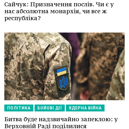
Сайчук: Призначення послів. Чи є у
нас абсолютна монархія, чи все ж
республіка?
ПОЛІТИКА
БОЙОВІ ДІЇ
ЯДЕРНА ВІЙНА
Битва буде надзвичайно запеклою: у
Верховній Раді поділилися