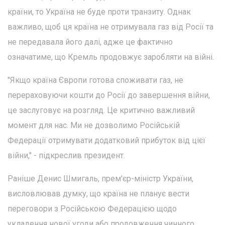
країни, то Україна не буде проти транзиту. Однак
важливо, щоб ця країна не отримувала газ від Росії та
не передавала його далі, адже це фактично
означатиме, що Кремль продовжує заробляти на війні.
"Якщо країна Європи готова споживати газ, не
перераховуючи кошти до Росії до завершення війни,
це заслуговує на розгляд. Це критично важливий
момент для нас. Ми не дозволимо Російській
Федерації отримувати додатковий прибуток від цієї
війни," - підкреслив президент.
Раніше Денис Шмигаль, прем'єр-міністр України,
висловлював думку, що країна не планує вести
переговори з Російською Федерацією щодо
укладення нової угоди або продовження чинного