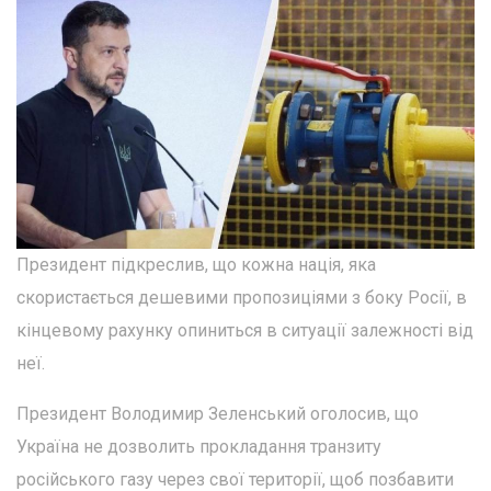
Президент підкреслив, що кожна нація, яка
скористається дешевими пропозиціями з боку Росії, в
кінцевому рахунку опиниться в ситуації залежності від
неї.
Президент Володимир Зеленський оголосив, що
Україна не дозволить прокладання транзиту
російського газу через свої території, щоб позбавити