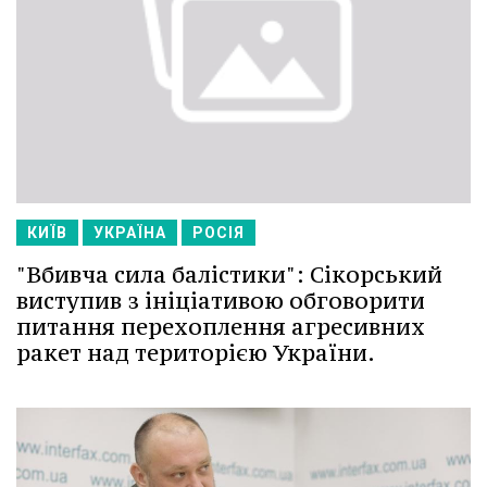
КИЇВ
УКРАЇНА
РОСІЯ
"Вбивча сила балістики": Сікорський
виступив з ініціативою обговорити
питання перехоплення агресивних
ракет над територією України.