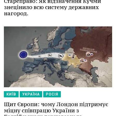
Стареправо: Як відзначення Кучми
знецінило всю систему державних
нагород.
КИЇВ
УКРАЇНА
РОСІЯ
Щит Європи: чому Лондон підтримує
міцну співпрацю України з