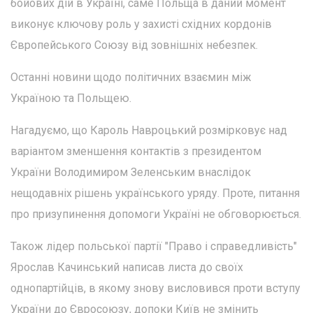
бойових дій в Україні, саме Польща в даний момент
виконує ключову роль у захисті східних кордонів
Європейського Союзу від зовнішніх небезпек.
Останні новини щодо політичних взаємин між
Україною та Польщею.
Нагадуємо, що Кароль Навроцький розмірковує над
варіантом зменшення контактів з президентом
України Володимиром Зеленським внаслідок
нещодавніх рішень українського уряду. Проте, питання
про призупинення допомоги Україні не обговорюється.
Також лідер польської партії "Право і справедливість"
Ярослав Качинський написав листа до своїх
однопартійців, в якому знову висловився проти вступу
України до Євросоюзу, допоки Київ не змінить