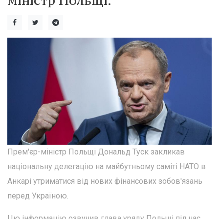
міністр Польщі.
Прем'єр-міністр Польщі Дональд Туск закликав
національну делегацію на майбутньому саміті НАТО в
Анкарі утриматися від нових фінансових зобов'язань
перед Україною.
Цю інформацію озвучив глава уряду Польщі під час