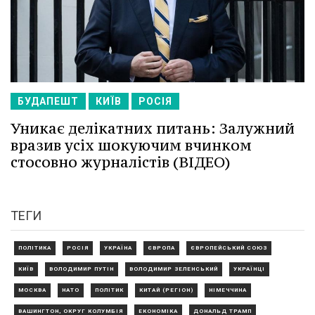
БУДАПЕШТ
КИЇВ
РОСІЯ
Уникає делікатних питань: Залужний
вразив усіх шокуючим вчинком
стосовно журналістів (ВІДЕО)
ТЕГИ
ПОЛІТИКА
РОСІЯ
УКРАЇНА
ЄВРОПА
ЄВРОПЕЙСЬКИЙ СОЮЗ
КИЇВ
ВОЛОДИМИР ПУТІН
ВОЛОДИМИР ЗЕЛЕНСЬКИЙ
УКРАЇНЦІ
МОСКВА
НАТО
ПОЛІТИК
КИТАЙ (РЕГІОН)
НІМЕЧЧИНА
ВАШИНГТОН, ОКРУГ КОЛУМБІЯ
ЕКОНОМІКА
ДОНАЛЬД ТРАМП