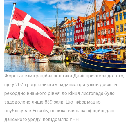
Жорстка імміграційна політика Данії призвела до того,
що у 2025 році кількість наданих притулків досягла
рекордно низького рівня: до кінця листопада було
задоволено лише 839 заяв. Цю інформацію
опублікував Euractiv, посилаючись на офіційні дані
данського уряду, повідомляє УНН.