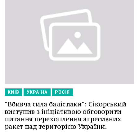
КИЇВ
УКРАЇНА
РОСІЯ
"Вбивча сила балістики": Сікорський
виступив з ініціативою обговорити
питання перехоплення агресивних
ракет над територією України.