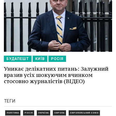
БУДАПЕШТ
КИЇВ
РОСІЯ
Уникає делікатних питань: Залужний
вразив усіх шокуючим вчинком
стосовно журналістів (ВІДЕО)
ТЕГИ
ПОЛІТИКА
РОСІЯ
УКРАЇНА
ЄВРОПА
ЄВРОПЕЙСЬКИЙ СОЮЗ