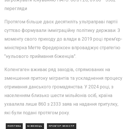
перегляди
Протягом більше двох десятиліть ультраправі партії
суттєво формували імміграційну політику держави. З
моменту свого приходу до влади в 2019 році прем'єр-
міністерка Метте Фредеріксен впроваджує стратегію
"нульового приймання біженців".
Копенгаген вживає ряд заходів, спрямованих на
зменшення притоку мігрантів та ускладнення процесу
отримання данського громадянства. У 2024 році, з
населенням близько шести мільйонів осіб, країна
ухвалила лише 860 з 2333 заяв на надання притулку,
які були подані протягом року.
ПОЛІТИКА
БІЖЕНЕЦЬ
ПРЕМ'ЄР-МІНІСТР