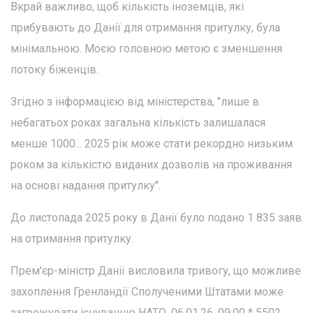
Вкрай важливо, щоб кількість іноземців, які
прибувають до Данії для отримання притулку, була
мінімальною. Моєю головною метою є зменшення
потоку біженців.
Згідно з інформацією від міністерства, "лише в
небагатьох роках загальна кількість залишалася
менше 1000... 2025 рік може стати рекордно низьким
роком за кількістю виданих дозволів на проживання
на основі надання притулку".
До листопада 2025 року в Данії було подано 1 835 заяв
на отримання притулку.
Прем'єр-міністр Данії висловила тривогу, що можливе
захоплення Гренландії Сполученими Штатами може
загрожувати існуванню НАТО. 06.01.26, 09:00 * 5502