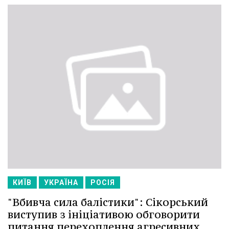
КИЇВ
УКРАЇНА
РОСІЯ
"Вбивча сила балістики": Сікорський
виступив з ініціативою обговорити
питання перехоплення агресивних