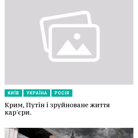
КИЇВ
УКРАЇНА
РОСІЯ
Крим, Путін і зруйноване життя
кар'єри.