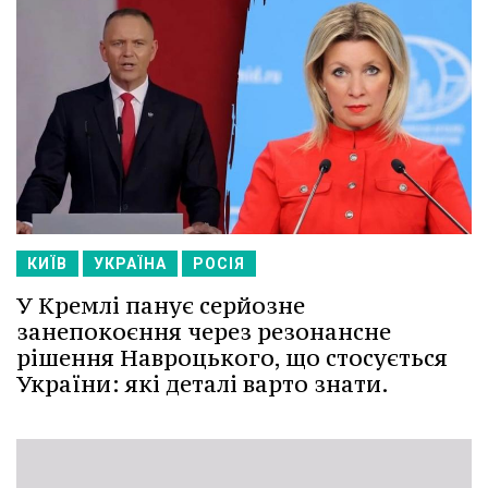
КИЇВ
УКРАЇНА
РОСІЯ
У Кремлі панує серйозне
занепокоєння через резонансне
рішення Навроцького, що стосується
України: які деталі варто знати.