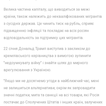
Велика частина капіталу, що виводиться за межі
країни, також належить до некваліфікованих мігрантів
з сусідніх держав. Це чинить тиск на рубль, сприяє
підвищенню інфляції та покладає на всіх росіян
відповідальність за підтримку цих мігрантів.
22 січня Дональд Трамп виступив з закликом до
кремлівського керівництва з вимогою зупинити
"недоумкувату війну" і знайти шлях до мирного
врегулювання з Україною.
"Якщо ми не досягнемо угоди в найближчий час, мені
не залишиться альтернативи, окрім як запровадити
значні податки, мита та санкції на всі товари, які Росія
постачає до Сполучених Штатів і інших країн, залучених