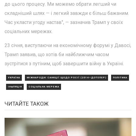
до цього процесу. Ми можемо обрати легший чи
складніший шлях — і легкий завжди є більш бажаним.
Час укласти угоду настав", — зазначив Трамп у своїх
соціальних мережах.
23 січня, виступаючи на економічному форумі у Давосі,
Трамп заявив, що хотів би найближчим часом
зустрітися з путіним, щоб завершити війну в Україні.
УКРАЇНА
МІЖНАРОДНІ САНКЦІЇ ЩОДО РОСІЇ (2014—ДОТЕПЕР)
ПОЛІТИКА
ІНФЛЯЦІЯ
СОЦІАЛЬНА МЕРЕЖА
ЧИТАЙТЕ ТАКОЖ