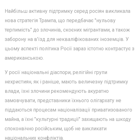
Найбільш активну підтримку серед росіян викликала
нова стратегія Трампа, що передбачає "нульову
терпимість" до злочинів, скоєних мігрантами, а також
заборону на в'їзд для некваліфікованих іноземців. У
цьому аспекті політика Росії зараз істотно контрастує з
американською.
У росії національні діаспори, релігійні групи
нехристиян, як і раніше, мають величезну підтримку
влади, їхні злочини рекомендують акуратно
замовчувати, представники їхнього олігархату не
піддаються процесам націоналізації приватизованого
майна, а їхні "культурні традиції" захищають на шкоду
споконвічно російським, щоб не викликати
національних конфліктів.