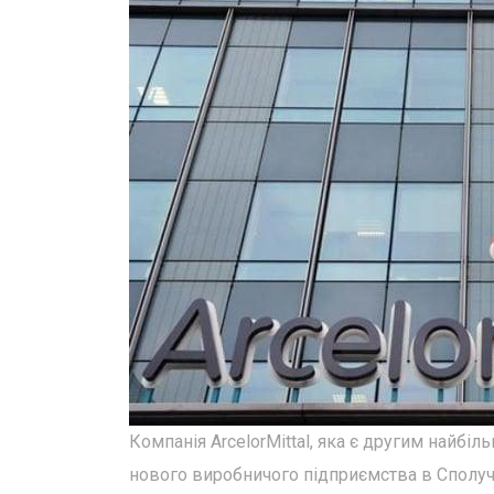
Компанія ArcelorMittal, яка є другим найбі
нового виробничого підприємства в Сполуч