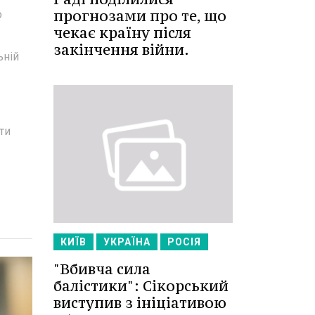
прогнозами про те, що
о
чекає країну після
закінчення війни.
ьній
ти
КИЇВ
УКРАЇНА
РОСІЯ
"Вбивча сила
балістики": Сікорський
виступив з ініціативою