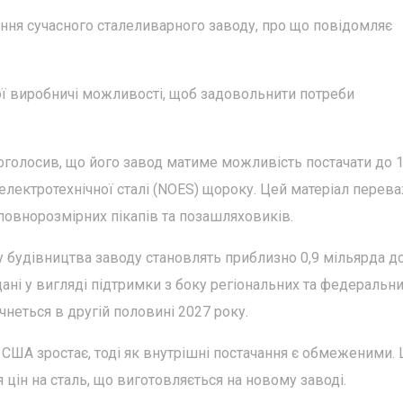
ення сучасного сталеливарного заводу, про що повідомляє
вої виробничі можливості, щоб задовольнити потреби
 оголосив, що його завод матиме можливість постачати до 
 електротехнічної сталі (NOES) щороку. Цей матеріал перев
повнорозмірних пікапів та позашляховиків.
кту будівництва заводу становлять приблизно 0,9 мільярда до
дані у вигляді підтримки з боку регіональних та федеральн
чнеться в другій половині 2027 року.
 США зростає, тоді як внутрішні постачання є обмеженими. 
цін на сталь, що виготовляється на новому заводі.