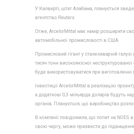
У Калверті, штат Алабама, планується звед
агентство Reuters.
Отже, ArcelorMittal має намір розширити с
автомобільної промисловості в США.
Промисловий гігант у сталеливарній галузі
тисяч тонн високоякісної неструктурованої
буде використовуватися при виготовленні 
Інвестиції ArcelorMittal в реалізацію прое
а додаткові 0,3 мільярда доларів будуть на
органів. Планується, що виробництво розпо
В компанії повідомили, що попит на NOES в
свою чергу, може призвести до підвищення 