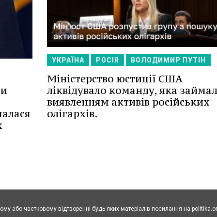
УКРАЇНА
РОСІЯ
ВОЛОДИМИР ПУТІН
Міністерство юстиції США
ліквідувало команду, яка займа
ли
виявленням активів російських
олігархів.
малася
х
ому або частковому відтворенні будь-яких матеріалів посилання на politika.o