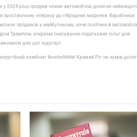
х у 2024 році продаж нових автомобілів досягне найвищог
яки зростаючому інтересу до гібридних моделей. Виробники
соких продажів у майбутньому, хоча політика в автомобіл
дом Трампом, зокрема скасування податкових пільг для
кликом для цієї індустрії.
лургійний комбінат ArcelorMittal Кривий Ріг не зумів досяг