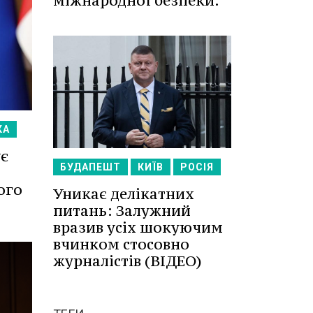
міжнародної безпеки.
КА
ує
БУДАПЕШТ
КИЇВ
РОСІЯ
ого
Уникає делікатних
питань: Залужний
вразив усіх шокуючим
вчинком стосовно
журналістів (ВІДЕО)