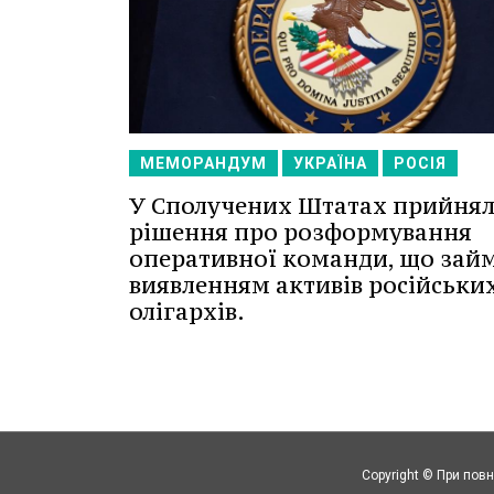
МЕМОРАНДУМ
УКРАЇНА
РОСІЯ
У Сполучених Штатах прийня
рішення про розформування
оперативної команди, що зай
виявленням активів російськи
олігархів.
Copyright © При повн