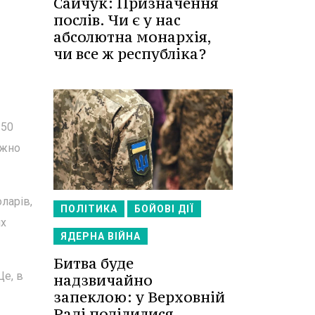
Сайчук: Призначення
послів. Чи є у нас
абсолютна монархія,
чи все ж республіка?
150
ажно
ларів,
ПОЛІТИКА
БОЙОВІ ДІЇ
их
ЯДЕРНА ВІЙНА
Битва буде
Це, в
надзвичайно
запеклою: у Верховній
Раді поділилися