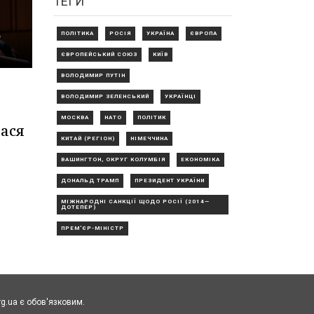
ТЕГИ
ПОЛІТИКА
РОСІЯ
УКРАЇНА
ЄВРОПА
ЄВРОПЕЙСЬКИЙ СОЮЗ
КИЇВ
ВОЛОДИМИР ПУТІН
ВОЛОДИМИР ЗЕЛЕНСЬКИЙ
УКРАЇНЦІ
МОСКВА
НАТО
ПОЛІТИК
лася
КИТАЙ (РЕГІОН)
НІМЕЧЧИНА
ВАШИНГТОН, ОКРУГ КОЛУМБІЯ
ЕКОНОМІКА
ДОНАЛЬД ТРАМП
ПРЕЗИДЕНТ УКРАЇНИ
МІЖНАРОДНІ САНКЦІЇ ЩОДО РОСІЇ (2014—
ДОТЕПЕР)
ПРЕМ'ЄР-МІНІСТР
rg.ua є обов'язковим.