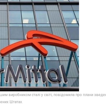
льшим виробником сталі у світі, повідомила про плани зведе
ених Штатах.