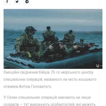
Емоційні свідчення бійців 73-го морського центру
спеціальних операцій, названого на честь кошового
отамана Антіна Головатого.
У Силах спеціальних операцій навчають не лише
солдатів — тут виховують особистостей, які можуть