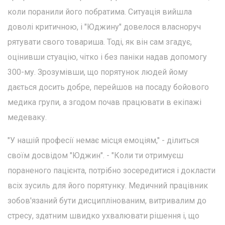
коли поранили його побратима. Ситуація вийшла
доволі критичною, і "Юджину" довелося власноруч
рятувати свого товариша. Тоді, як він сам згадує,
оцінивши стуацію, чітко і без паніки надав допомогу
300-му. Зрозумівши, що порятунок людей йому
дається досить добре, перейшов на посаду бойового
медика групи, а згодом почав працювати в екіпажі
медеваку.
"У нашій професії немає місця емоціям," - ділиться
своїм досвідом "Юджин". - "Коли ти отримуєш
пораненого пацієнта, потрібно зосередитися і докласти
всіх зусиль для його порятунку. Медичний працівник
зобов'язаний бути дисциплінованим, витривалим до
стресу, здатним швидко ухвалювати рішення і, що