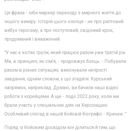
Ця фраза - ніби маркер переходу з мирного життя до
іншого виміру. Історія цього хлопця - не про раптовий
вибух героїзму, а про поступовий, свідомий крок,
продуманий і виважений.
"У нас є кістяк групи, який працює разом уже третій рік.
Ми, в принципі, як сім'я, - продовжує боєць. - Побували
разом в різних ситуаціях, виконували непрості
завдання, одним словом, є що згадати. Курський
напрямок, наприклад. Думаю, ви бачили наші відео
роботи з корейцями. А ще - події 2022 року, коли ми
брали участь у спеціальних діях на Херсонщині.
Особливий спогад в нашій бойовій біографії - Кринки..."
Поряд із бойовим досвідом він ділиться й тим, що