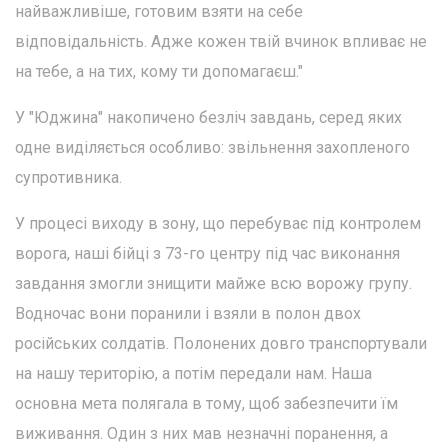
найважливіше, готовим взяти на себе
відповідальність. Адже кожен твій вчинок впливає не
на тебе, а на тих, кому ти допомагаєш."
У "Юджина" накопичено безліч завдань, серед яких
одне виділяється особливо: звільнення захопленого
супротивника.
У процесі виходу в зону, що перебуває під контролем
ворога, наші бійці з 73-го центру під час виконання
завдання змогли знищити майже всю ворожу групу.
Водночас вони поранили і взяли в полон двох
російських солдатів. Полонених довго транспортували
на нашу територію, а потім передали нам. Наша
основна мета полягала в тому, щоб забезпечити їм
виживання. Один з них мав незначні поранення, а