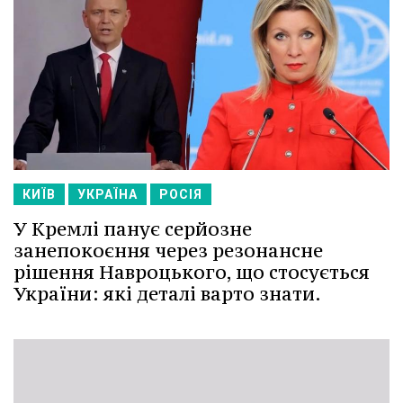
КИЇВ
УКРАЇНА
РОСІЯ
У Кремлі панує серйозне
занепокоєння через резонансне
рішення Навроцького, що стосується
України: які деталі варто знати.