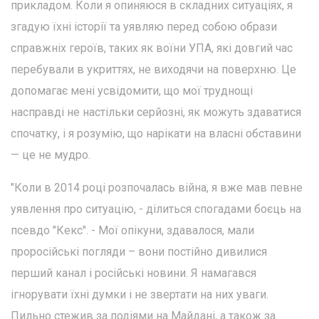
прикладом. Коли я опиняюся в складних ситуаціях, я
згадую їхні історії та уявляю перед собою образи
справжніх героїв, таких як воїни УПА, які довгий час
перебували в укриттях, не виходячи на поверхню. Це
допомагає мені усвідомити, що мої труднощі
насправді не настільки серйозні, як можуть здаватися
спочатку, і я розумію, що нарікати на власні обставини
— це не мудро.
"Коли в 2014 році розпочалась війна, я вже мав певне
уявлення про ситуацію, - ділиться спогадами боєць на
псевдо "Кекс". - Мої опікуни, здавалося, мали
проросійські погляди – вони постійно дивилися
перший канал і російські новини. Я намагався
ігнорувати їхні думки і не звертати на них уваги.
Пильно стежив за подіями на Майдані, а також за