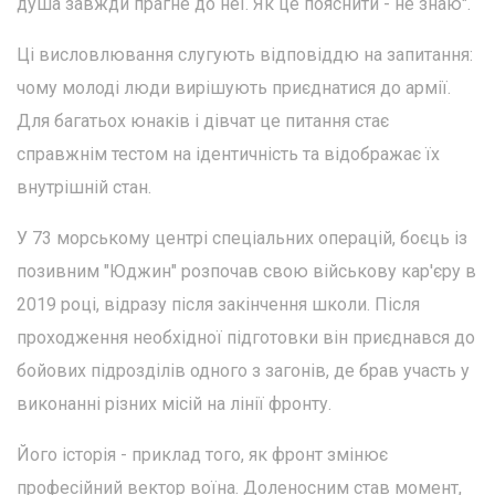
душа завжди прагне до неї. Як це пояснити - не знаю".
Ці висловлювання слугують відповіддю на запитання:
чому молоді люди вирішують приєднатися до армії.
Для багатьох юнаків і дівчат це питання стає
справжнім тестом на ідентичність та відображає їх
внутрішній стан.
У 73 морському центрі спеціальних операцій, боєць із
позивним "Юджин" розпочав свою військову кар'єру в
2019 році, відразу після закінчення школи. Після
проходження необхідної підготовки він приєднався до
бойових підрозділів одного з загонів, де брав участь у
виконанні різних місій на лінії фронту.
Його історія - приклад того, як фронт змінює
професійний вектор воїна. Доленосним став момент,