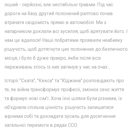
інший - серйозні, але нестабільні травми. Під час
дороги на базу другий полонений раптово почав
втрачати свідомість прямо в автомобілі. Ми з
напарником доклали всі зусилля, щоб врятувати його. І
нам це вдалося! Наші побратими проявили неабияку
рішучість, щоб дотягнути цих полонених до безпечного
місця, і було б дуже прикро, якби після всіх
переживань хтось із них загинув у нас на очах...
Історії "Ската", "Кекса" та "Юджина" розповідають про
те, як війна трансформує професії, змінює сенс життя
та формує нові сім’ї. Хоча їхні шляхи були різними, їх
об’єднала спільна цінність: рішучість залишатися
вірними собі та докладати зусиль для досягнення
загальної перемоги в рядах ССО.