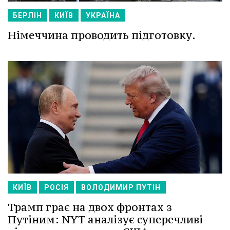
БЕРЛІН
КИЇВ
УКРАЇНА
Німеччина проводить підготовку.
КИЇВ
РОСІЯ
ВОЛОДИМИР ПУТІН
Трамп грає на двох фронтах з
Путіним: NYT аналізує суперечливі