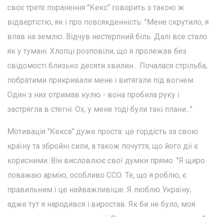
своє третє поранення "Кекс" говорить з такою ж
відвертістю, як і про повсякденність: "Мене скрутило, я
впав на землю. Відчув нестерпний біль. Далі все стало
як у тумані. Хлопці розповіли, що я пролежав без
свідомості близько десяти хвилин... Почалася стрільба,
побратими прикривали мене і витягали під вогнем.
Один з них отримав кулю - вона пробила руку і
застрягла в стегні. Ох, у мене тоді були такі плани..."
Мотивація "Кекса" дуже проста: це гордість за свою
країну та збройні сили, а також почуття, що його дії є
корисними. Він висловлює свої думки прямо: "Я щиро
поважаю армію, особливо ССО. Те, що я роблю, є
правильним і це найважливіше. Я люблю Україну,
адже тут я народився і виростав. Як би не було, моя