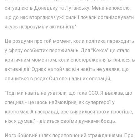
ситуацією в Донецьку та Луганську. Мене непокоїло,
що до нас вторглися чужі сили і почали організовувати
якусь незрозумілу активність."
Це роздуми про той момент, коли політика переходить
у сферу особистих переживань. Для "Кекса" це стало
критичним моментом, коли спостереження втілилося в
активні дії. Однак на той час він навіть не уявляв, що
опиниться в рядах Сил спеціальних операцій.
"Тоді ми навіть не уявляли, що таке ССО. Я вважав, що
спецназ - це щось неймовірне, як супергерої у
костюмах. А насправді, все виявилося трохи простіше,
ніж я думав," - ділиться своїми думками боєць.
Його бойовий шлях переповнений стражданнями. Про