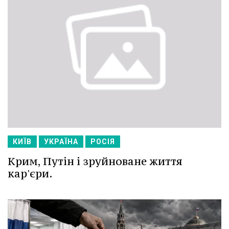
КИЇВ
УКРАЇНА
РОСІЯ
Крим, Путін і зруйноване життя
кар'єри.