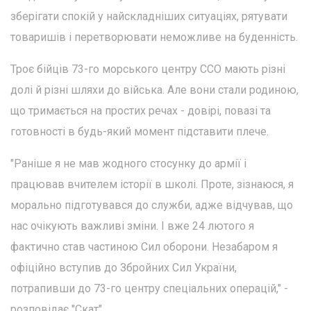
зберігати спокій у найскладніших ситуаціях, рятувати
товаришів і перетворювати неможливе на буденність.
Троє бійців 73-го морського центру ССО мають різні
долі й різні шляхи до війська. Але вони стали родиною,
що тримається на простих речах - довірі, повазі та
готовності в будь-який момент підставити плече.
"Раніше я не мав жодного стосунку до армії і
працював вчителем історії в школі. Проте, зізнаюся, я
морально підготувався до служби, адже відчував, що
нас очікують важливі зміни. І вже 24 лютого я
фактично став частиною Сил оборони. Незабаром я
офіційно вступив до Збройних Сил України,
потрапивши до 73-го центру спеціальних операцій," -
розповідає "Скат".