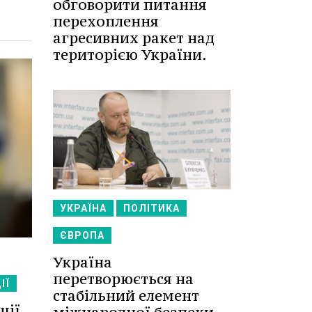
обговорити питання
перехоплення
агресивних ракет над
територією України.
УКРАЇНА
ПОЛІТИКА
ЄВРОПА
Україна
перетворюється на
ІЇ
стабільний елемент
ції