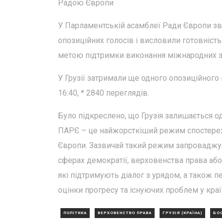
Радою Європи
У Парламентській асамблеї Ради Європи зве
опозиційних голосів і висловили готовність
метою підтримки виконання міжнародних з
У Грузії затримали ще одного опозиційного 
16:40, * 2840 переглядів.
Було підкреслено, що Грузія залишається о
ПАРЄ – це найжорсткіший режим спостере
Європи. Зазвичай такий режим запроваджує
сферах демократії, верховенства права або
які підтримують діалог з урядом, а також п
оцінки прогресу та існуючих проблем у країн
ПОЛІТИКА
ВЕРХОВЕНСТВО ПРАВА
ГРУЗІЯ (КРАЇНА)
БОС