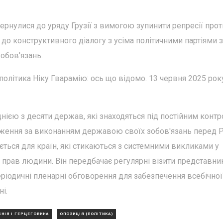
рнулися до уряду Грузії з вимогою зупинити репресії прот
 до конструктивного діалогу з усіма політичними партіями з
обов'язань.
політика Ніку Гварамію: ось що відомо. 13 червня 2025 рок
днією з десяти держав, які знаходяться під постійним конт
ження за виконанням державою своїх зобов'язань перед
ться для країн, які стикаються з системними викликами у
 прав людини. Він передбачає регулярні візити представник
еріодичні пленарні обговорення для забезпечення всебічної
і.
НІЯ І ГЕРЦЕГОВИНА
ОПОЗИЦІЯ (ПОЛІТИКА)