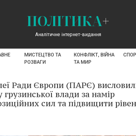
ПОЛІТИКА
+
Аналітичне інтернет-видання
АВНЕ
МИСТЕЦТВО ТА
КОНФЛІКТ, ВІЙНА
СПО
РОЗВАГИ
ТА МИР
леї Ради Європи (ПАРЄ) вислови
 грузинської влади за намір
озиційних сил та підвищити ріве