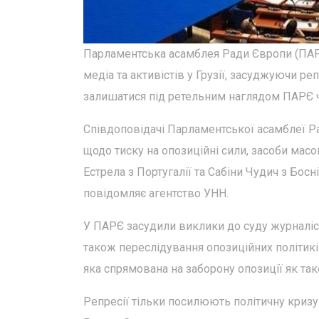
Парламентська асамблея Ради Європи (ПАРЄ
медіа та активістів у Грузії, засуджуючи ре
залишатися під ретельним наглядом ПАРЄ че
Співдоповідачі Парламентської асамблеї Р
щодо тиску на опозиційні сили, засоби масов
Естрела з Португалії та Сабіни Чудич з Бо
повідомляє агентство УНН.
У ПАРЄ засудили виклики до суду журналісті
також переслідування опозиційних політиків
яка спрямована на заборону опозиції як тако
Репресії тільки посилюють політичну кризу 