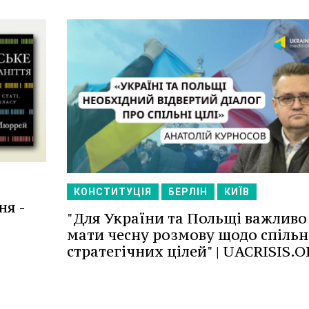
КОНСТИТУЦІЯ
БЕРЛІН
КИЇВ
ня -
"Для України та Польщі важливо
мати чесну розмову щодо спіль
стратегічних цілей" | UACRISIS.