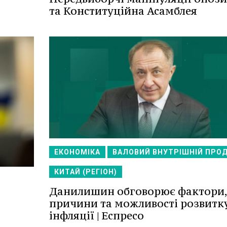
та Конституційна Асамблея
ЕКОНОМІКА
ВАЛОВИЙ ВНУТРІШНІЙ ПРО
КИТАЙ (РЕГІОН)
Данилишин обговорює фактори,
причини та можливості розвитк
інфляції | Еспресо