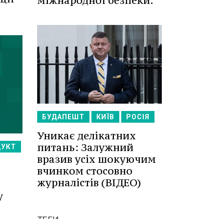
міжнародної безпеки.
БУДАПЕШТ
КИЇВ
РОСІЯ
Уникає делікатних
питань: Залужний
ДУКТ
вразив усіх шокуючим
вчинком стосовно
журналістів (ВІДЕО)
у