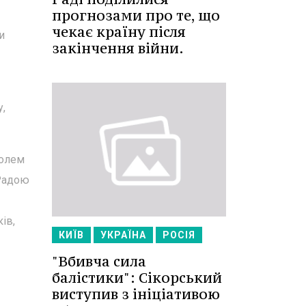
прогнозами про те, що
чекає країну після
и
закінчення війни.
у,
ролем
 Радою
ів,
КИЇВ
УКРАЇНА
РОСІЯ
"Вбивча сила
балістики": Сікорський
виступив з ініціативою