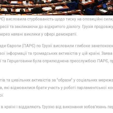
) висловила стурбованість щодо тиску на опозиційні сили
пресії та закликаючи до відкритого діалогу. Грузія продовж
рез наявні виклики у сфері демократії.
ади Європи (ПАРЄ) по Грузії висловили глибоке занепокоє
ої інформації та громадських активістів у цій країні. Заява
снії та Герцеговини була оприлюднена пресслужбою ПАРЄ, п
в та цивільних активістів за "образи" у соціальних мережа
, які відмовилися брати участь у роботі парламентської ком
ї.
в країні і віддаляють Грузію від виконання зобов'язань п