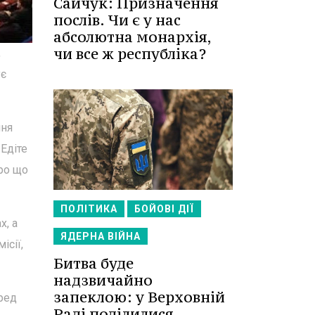
Сайчук: Призначення
послів. Чи є у нас
абсолютна монархія,
чи все ж республіка?
,
ує
ння
 Едіте
ро що
ПОЛІТИКА
БОЙОВІ ДІЇ
х, а
ЯДЕРНА ВІЙНА
ісії,
Битва буде
надзвичайно
запеклою: у Верховній
еред
Раді поділилися