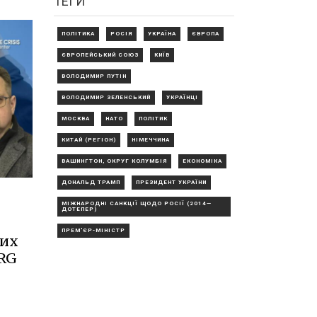
ТЕГИ
ПОЛІТИКА
РОСІЯ
УКРАЇНА
ЄВРОПА
ЄВРОПЕЙСЬКИЙ СОЮЗ
КИЇВ
ВОЛОДИМИР ПУТІН
ВОЛОДИМИР ЗЕЛЕНСЬКИЙ
УКРАЇНЦІ
МОСКВА
НАТО
ПОЛІТИК
КИТАЙ (РЕГІОН)
НІМЕЧЧИНА
ВАШИНГТОН, ОКРУГ КОЛУМБІЯ
ЕКОНОМІКА
ДОНАЛЬД ТРАМП
ПРЕЗИДЕНТ УКРАЇНИ
МІЖНАРОДНІ САНКЦІЇ ЩОДО РОСІЇ (2014—
ДОТЕПЕР)
ПРЕМ'ЄР-МІНІСТР
них
ORG