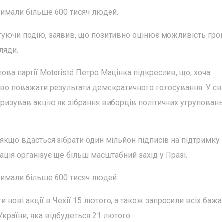
римали більше 600 тисяч людей.
нтуючи подію, заявив, що позитивно оцінює можливість гр
ляди.
ова партії Motoristé Петро Мацінка підкреслив, що, хоча
во поважати результати демократичного голосування. У с
теризував акцію як зібрання виборців політичних угруповань,
кщо вдасться зібрати один мільйон підписів на підтримку
ація організує ще більш масштабний захід у Празі.
римали більше 600 тисяч людей.
 нові акції в Чехії 15 лютого, а також запросили всіх баж
країни, яка відбудеться 21 лютого.