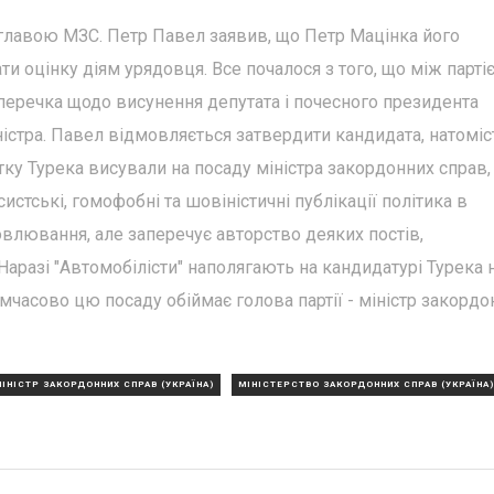
 главою МЗС. Петр Павел заявив, що Петр Мацінка його
ти оцінку діям урядовця. Все почалося з того, що між парті
уперечка щодо висунення депутата і почесного президента
іністра. Павел відмовляється затвердити кандидата, натоміс
атку Турека висували на посаду міністра закордонних справ,
истські, гомофобні та шовіністичні публікації політика в
влювання, але заперечує авторство деяких постів,
Наразі "Автомобілісти" наполягають на кандидатурі Турека 
имчасово цю посаду обіймає голова партії - міністр закордо
ІНІСТР ЗАКОРДОННИХ СПРАВ (УКРАЇНА)
МІНІСТЕРСТВО ЗАКОРДОННИХ СПРАВ (УКРАЇНА)