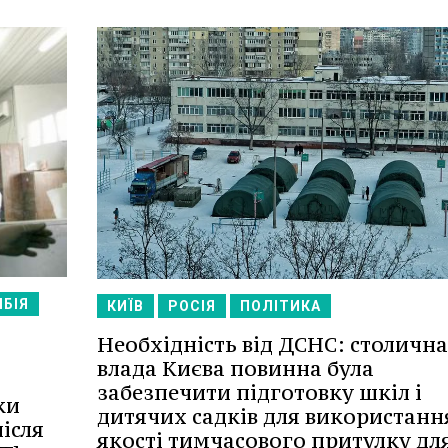
БІЯ
КИЇВ
РОСІЯ
ПОЛІТИКА
Необхідність від ДСНС: столична
влада Києва повинна була
забезпечити підготовку шкіл і
ки
дитячих садків для використанн
після
якості тимчасового притулку дл