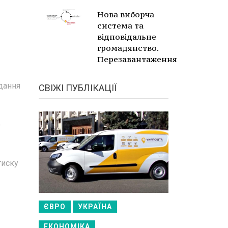
Нова виборча
система та
відповідальне
громадянство.
Перезавантаження
идання
СВІЖІ ПУБЛІКАЦІЇ
ю
тиску
ЄВРО
УКРАЇНА
ЕКОНОМІКА