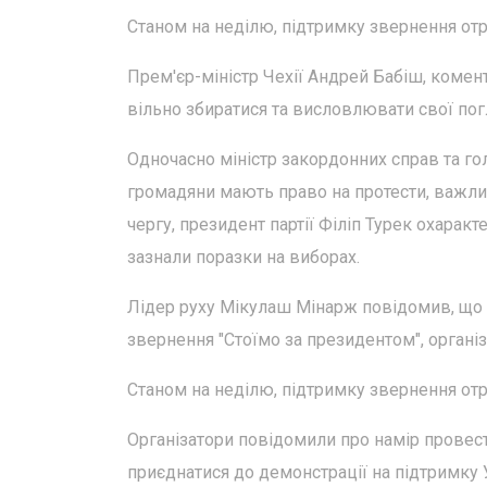
Станом на неділю, підтримку звернення от
Прем'єр-міністр Чехії Андрей Бабіш, коме
вільно збиратися та висловлювати свої пог
Одночасно міністр закордонних справ та гол
громадяни мають право на протести, важли
чергу, президент партії Філіп Турек охарак
зазнали поразки на виборах.
Лідер руху Мікулаш Мінарж повідомив, що я
звернення "Стоїмо за президентом", організ
Станом на неділю, підтримку звернення от
Організатори повідомили про намір провести
приєднатися до демонстрації на підтримку У