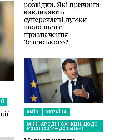
розвідки. Які причини
викликають
суперечливі думки
щодо цього
призначення
Зеленського?
ІЇ
КИЇВ
УКРАЇНА
ції
МІЖНАРОДНІ САНКЦІЇ ЩОДО
РОСІЇ (2014—ДОТЕПЕР)