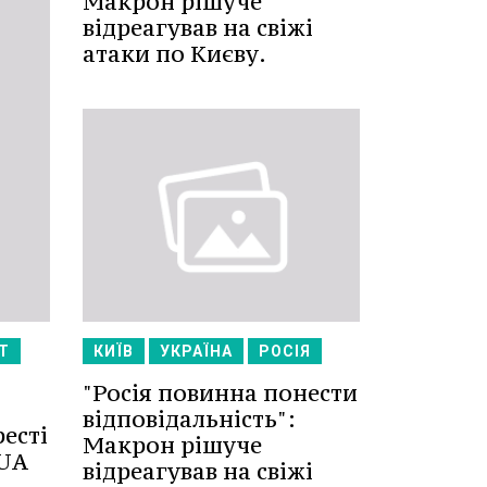
Макрон рішуче
відреагував на свіжі
атаки по Києву.
КИЇВ
УКРАЇНА
РОСІЯ
Т
"Росія повинна понести
відповідальність":
есті
Макрон рішуче
.UA
відреагував на свіжі