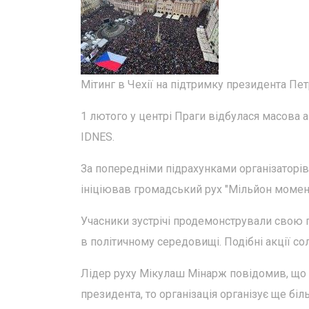
Мітинг в Чехії на підтримку президента Пе
1 лютого у центрі Праги відбулася масова 
IDNES.
За попередніми підрахунками організаторів,
ініціював громадський рух "Мільйон моментів
Учасники зустрічі продемонстрували свою п
в політичному середовищі. Подібні акції сол
Лідер руху Мікулаш Мінарж повідомив, що я
президента, то організація організує ще біл