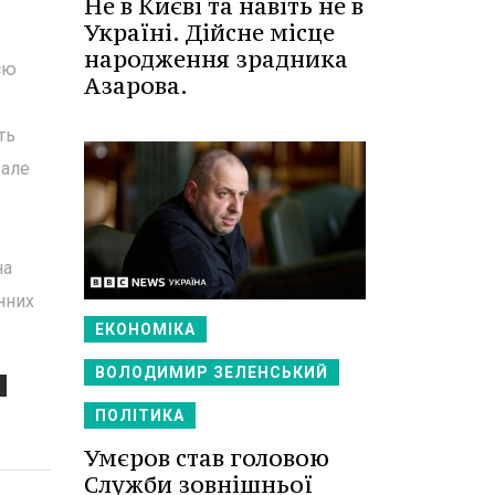
Не в Києві та навіть не в
Україні. Дійсне місце
народження зрадника
єю
Азарова.
ть
 але
на
нних
ЕКОНОМІКА
ВОЛОДИМИР ЗЕЛЕНСЬКИЙ
ПОЛІТИКА
Умєров став головою
Служби зовнішньої