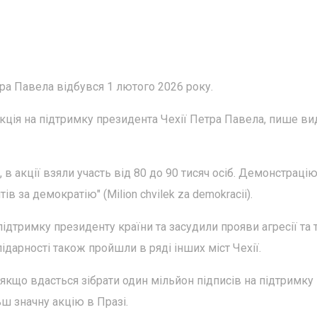
тра Павела відбувся 1 лютого 2026 року.
акція на підтримку президента Чехії Петра Павела, пише в
 в акції взяли участь від 80 до 90 тисяч осіб. Демонстраці
 за демократію" (Milion chvilek za demokracii).
ідтримку президенту країни та засудили прояви агресії та 
ідарності також пройшли в ряді інших міст Чехії.
кщо вдасться зібрати один мільйон підписів на підтримку
ьш значну акцію в Празі.