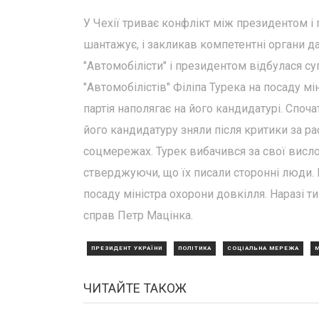
У Чехії триває конфлікт між президентом і
шантажує, і закликав компетентні органи да
"Автомобілісти" і президентом відбулася с
"Автомобілістів" Філіпа Турека на посаду м
партія наполягає на його кандидатурі. Споч
його кандидатуру зняли після критики за рас
соцмережах. Турек вибачився за свої висло
стверджуючи, що їх писали сторонні люди. 
посаду міністра охорони довкілля. Наразі т
справ Петр Мацінка.
ПРЕЗИДЕНТ УКРАЇНИ
ПОЛІТИКА
СОЦІАЛЬНА МЕРЕЖА
М
ЧИТАЙТЕ ТАКОЖ