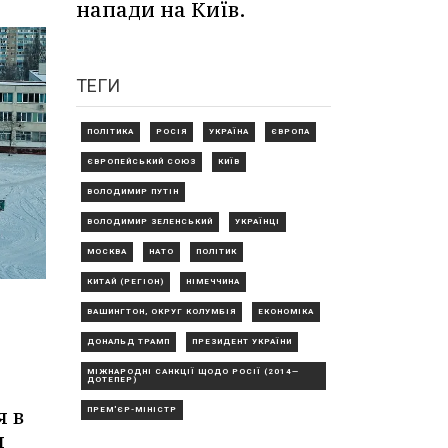
напади на Київ.
ТЕГИ
ПОЛІТИКА
РОСІЯ
УКРАЇНА
ЄВРОПА
ЄВРОПЕЙСЬКИЙ СОЮЗ
КИЇВ
ВОЛОДИМИР ПУТІН
ВОЛОДИМИР ЗЕЛЕНСЬКИЙ
УКРАЇНЦІ
МОСКВА
НАТО
ПОЛІТИК
КИТАЙ (РЕГІОН)
НІМЕЧЧИНА
ВАШИНГТОН, ОКРУГ КОЛУМБІЯ
ЕКОНОМІКА
ДОНАЛЬД ТРАМП
ПРЕЗИДЕНТ УКРАЇНИ
МІЖНАРОДНІ САНКЦІЇ ЩОДО РОСІЇ (2014—
ДОТЕПЕР)
я в
ПРЕМ'ЄР-МІНІСТР
я