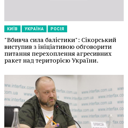
КИЇВ
УКРАЇНА
РОСІЯ
"Вбивча сила балістики": Сікорський
виступив з ініціативою обговорити
питання перехоплення агресивних
ракет над територією України.