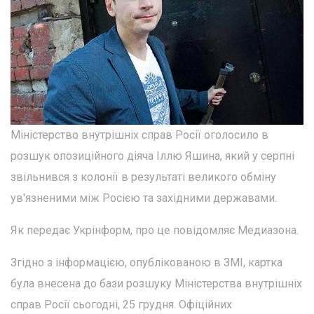
Міністерство внутрішніх справ Росії оголосило в
розшук опозиційного діяча Іллю Яшина, який у серпні
звільнився з колонії в результаті великого обміну
ув'язненими між Росією та західними державами.
Як передає Укрінформ, про це повідомляє Медиазона.
Згідно з інформацією, опублікованою в ЗМІ, картка
була внесена до бази розшуку Міністерства внутрішніх
справ Росії сьогодні, 25 грудня. Офіційних