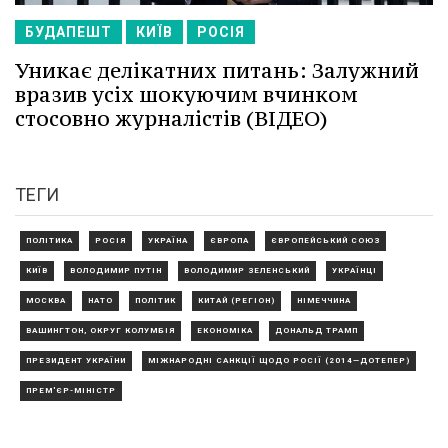
БУДАПЕШТ
КИЇВ
РОСІЯ
Уникає делікатних питань: Залужний
вразив усіх шокуючим вчинком
стосовно журналістів (ВІДЕО)
ТЕГИ
ПОЛІТИКА
РОСІЯ
УКРАЇНА
ЄВРОПА
ЄВРОПЕЙСЬКИЙ СОЮЗ
КИЇВ
ВОЛОДИМИР ПУТІН
ВОЛОДИМИР ЗЕЛЕНСЬКИЙ
УКРАЇНЦІ
МОСКВА
НАТО
ПОЛІТИК
КИТАЙ (РЕГІОН)
НІМЕЧЧИНА
ВАШИНГТОН, ОКРУГ КОЛУМБІЯ
ЕКОНОМІКА
ДОНАЛЬД ТРАМП
ПРЕЗИДЕНТ УКРАЇНИ
МІЖНАРОДНІ САНКЦІЇ ЩОДО РОСІЇ (2014—ДОТЕПЕР)
ПРЕМ'ЄР-МІНІСТР