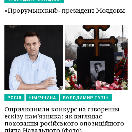
»Прорумынский» президент Молдовы
РОСІЯ
НІМЕЧЧИНА
ВОЛОДИМИР ПУТІН
Оприлюднили конкурс на створення
ескізу пам'ятника: як виглядає
поховання російського опозиційного
діяча Навального (фото)