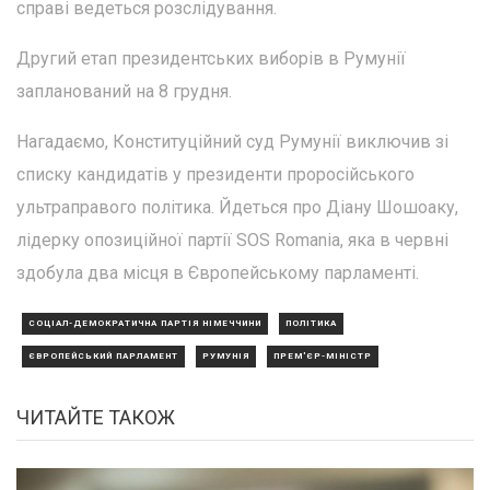
справі ведеться розслідування.
Другий етап президентських виборів в Румунії
запланований на 8 грудня.
Нагадаємо, Конституційний суд Румунії виключив зі
списку кандидатів у президенти проросійського
ультраправого політика. Йдеться про Діану Шошоаку,
лідерку опозиційної партії SOS Romania, яка в червні
здобула два місця в Європейському парламенті.
СОЦІАЛ-ДЕМОКРАТИЧНА ПАРТІЯ НІМЕЧЧИНИ
ПОЛІТИКА
ЄВРОПЕЙСЬКИЙ ПАРЛАМЕНТ
РУМУНІЯ
ПРЕМ'ЄР-МІНІСТР
ЧИТАЙТЕ ТАКОЖ