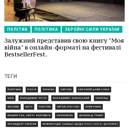
ПОЛІТИК
ПОЛІТИКА
ЗБРОЙНІ СИЛИ УКРАЇНИ
Залужний представив свою книгу "Моя
війна" в онлайн-форматі на фестивалі
BestsellerFest.
ТЕГИ
ПОЛІТИКА
РОСІЯ
УКРАЇНА
ЄВРОПА
ЄВРОПЕЙСЬКИЙ СОЮЗ
КИЇВ
ВОЛОДИМИР ПУТІН
ВОЛОДИМИР ЗЕЛЕНСЬКИЙ
УКРАЇНЦІ
МОСКВА
НАТО
ПОЛІТИК
КИТАЙ (РЕГІОН)
НІМЕЧЧИНА
ВАШИНГТОН, ОКРУГ КОЛУМБІЯ
ЕКОНОМІКА
ДОНАЛЬД ТРАМП
ПРЕЗИДЕНТ УКРАЇНИ
МІЖНАРОДНІ САНКЦІЇ ЩОДО РОСІЇ (2014—ДОТЕПЕР)