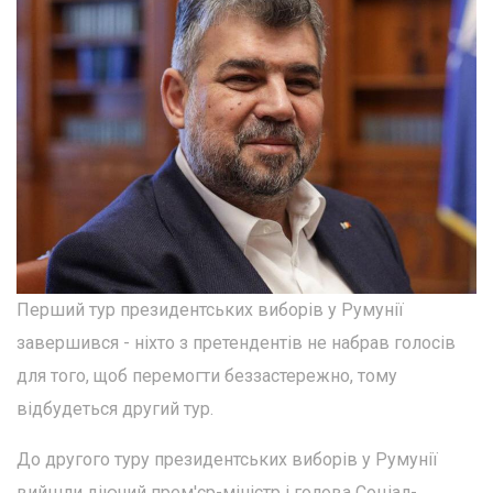
Перший тур президентських виборів у Румунії
завершився - ніхто з претендентів не набрав голосів
для того, щоб перемогти беззастережно, тому
відбудеться другий тур.
До другого туру президентських виборів у Румунії
вийшли діючий прем'єр-міністр і голова Соціал-