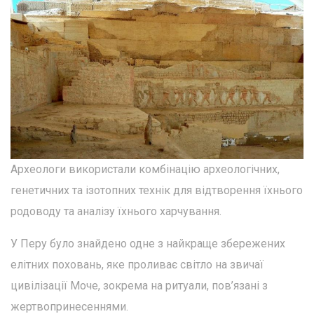
Археологи використали комбінацію археологічних,
генетичних та ізотопних технік для відтворення їхнього
родоводу та аналізу їхнього харчування.
У Перу було знайдено одне з найкраще збережених
елітних поховань, яке проливає світло на звичаї
цивілізації Моче, зокрема на ритуали, пов’язані з
жертвопринесеннями.