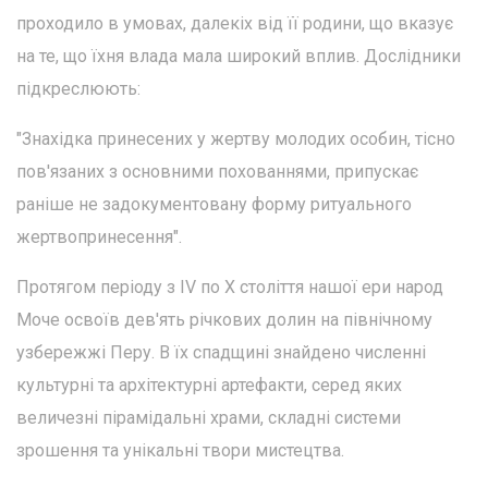
проходило в умовах, далекіх від її родини, що вказує
на те, що їхня влада мала широкий вплив. Дослідники
підкреслюють:
"Знахідка принесених у жертву молодих особин, тісно
пов'язаних з основними похованнями, припускає
раніше не задокументовану форму ритуального
жертвопринесення".
Протягом періоду з IV по X століття нашої ери народ
Моче освоїв дев'ять річкових долин на північному
узбережжі Перу. В їх спадщині знайдено численні
культурні та архітектурні артефакти, серед яких
величезні пірамідальні храми, складні системи
зрошення та унікальні твори мистецтва.