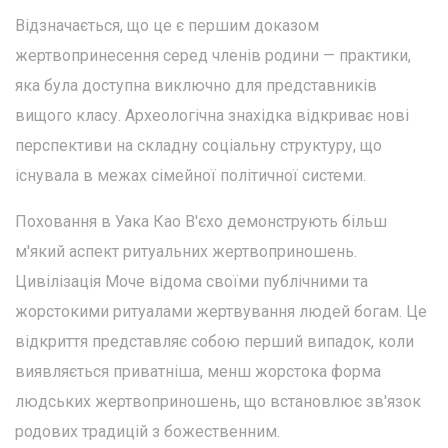
Відзначається, що це є першим доказом
жертвопринесення серед членів родини — практики,
яка була доступна виключно для представників
вищого класу. Археологічна знахідка відкриває нові
перспективи на складну соціальну структуру, що
існувала в межах сімейної політичної системи.
Поховання в Уака Као В'єхо демонструють більш
м'який аспект ритуальних жертвоприношень.
Цивілізація Моче відома своїми публічними та
жорстокими ритуалами жертвування людей богам. Це
відкриття представляє собою перший випадок, коли
виявляється приватніша, менш жорстока форма
людських жертвоприношень, що встановлює зв'язок
родових традицій з божественним.