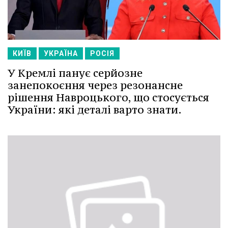
КИЇВ
УКРАЇНА
РОСІЯ
У Кремлі панує серйозне
занепокоєння через резонансне
рішення Навроцького, що стосується
України: які деталі варто знати.