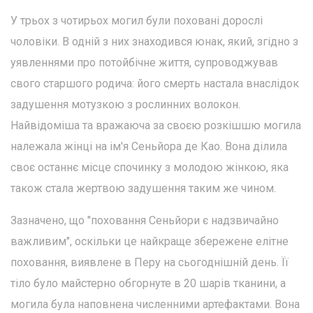
У трьох з чотирьох могил були поховані дорослі
чоловіки. В одній з них знаходився юнак, який, згідно з
уявленнями про потойбічне життя, супроводжував
свого старшого родича: його смерть настала внаслідок
задушення мотузкою з рослинних волокон.
Найвідоміша та вражаюча за своєю розкішшю могила
належала жінці на ім'я Сеньйора де Као. Вона ділила
своє останнє місце спочинку з молодою жінкою, яка
також стала жертвою задушення таким же чином.
Зазначено, що "поховання Сеньйори є надзвичайно
важливим", оскільки це найкраще збережене елітне
поховання, виявлене в Перу на сьогоднішній день. Її
тіло було майстерно обгорнуте в 20 шарів тканини, а
могила була наповнена численними артефактами. Вона