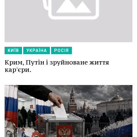
КИЇВ
УКРАЇНА
РОСІЯ
Крим, Путін і зруйноване життя
кар'єри.