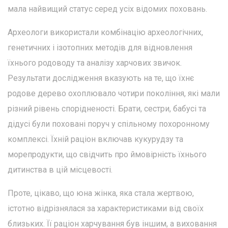
мала найвищий статус серед усіх відомих поховань.
Археологи використали комбінацію археологічних,
генетичних і ізотопних методів для відновлення
їхнього родоводу та аналізу харчових звичок.
Результати дослідження вказують на те, що їхнє
родове дерево охоплювало чотири покоління, які мали
різний рівень спорідненості. Брати, сестри, бабусі та
дідусі були поховані поруч у спільному похоронному
комплексі. Їхній раціон включав кукурудзу та
морепродукти, що свідчить про ймовірність їхнього
дитинства в цій місцевості.
Проте, цікаво, що юна жінка, яка стала жертвою,
істотно відрізнялася за характеристиками від своїх
близьких. Її раціон харчування був іншим, а виховання