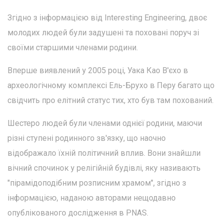
Згідно з інформацією від Interesting Engineering, двоє
молодих людей були задушені та поховані поруч зі
своїми старшими членами родини.
Вперше виявлений у 2005 році, Уака Као В'єхо в
археологічному комплексі Ель-Брухо в Перу багато що
свідчить про елітний статус тих, хто був там похований.
Шестеро людей були членами однієї родини, маючи
різні ступені родинного зв'язку, що наочно
відображало їхній політичний вплив. Вони знайшли
вічний спочинок у релігійній будівлі, яку називають
"пірамідоподібним розписним храмом", згідно з
інформацією, наданою авторами нещодавно
опублікованого дослідження в PNAS.