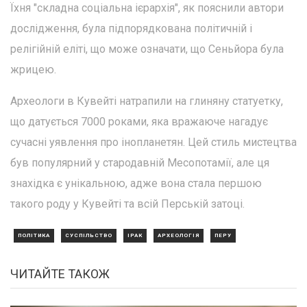
Їхня "складна соціальна ієрархія", як пояснили автори
дослідження, була підпорядкована політичній і
релігійній еліті, що може означати, що Сеньйора була
жрицею.
Археологи в Кувейті натрапили на глиняну статуетку,
що датується 7000 роками, яка вражаюче нагадує
сучасні уявлення про інопланетян. Цей стиль мистецтва
був популярний у стародавній Месопотамії, але ця
знахідка є унікальною, адже вона стала першою
такого роду у Кувейті та всій Перській затоці.
ПОЛІТИКА
СУСПІЛЬСТВО
ІРАК
АРХЕОЛОГІЯ
ПЕРУ
ЧИТАЙТЕ ТАКОЖ