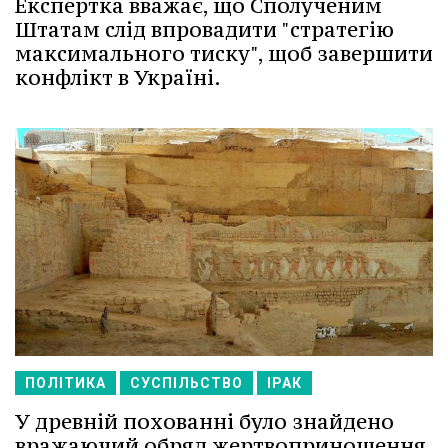
Експертка вважає, що Сполученим
Штатам слід впровадити "стратегію
максимального тиску", щоб завершити
конфлікт в Україні.
ПОЛІТИКА
СУСПІЛЬСТВО
ІРАК
У древній похованні було знайдено
вражаючий обряд жертвоприношення