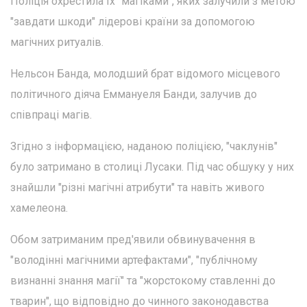
Поліція охрестила їх "магіками", яких залучили з метою
"завдати шкоди" лідерові країни за допомогою
магічних ритуалів.
Нельсон Банда, молодший брат відомого місцевого
політичного діяча Еммануеля Банди, залучив до
співпраці магів.
Згідно з інформацією, наданою поліцією, "чаклунів"
було затримано в столиці Лусаки. Під час обшуку у них
знайшли "різні магічні атрибути" та навіть живого
хамелеона.
Обом затриманим пред'явили обвинувачення в
"володінні магічними артефактами", "публічному
визнанні знання магії" та "жорстокому ставленні до
тварин", що відповідно до чинного законодавства