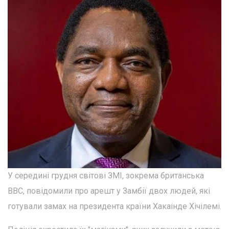
У середині грудня світові ЗМІ, зокрема британська
ВВС, повідомили про арешт у Замбії двох людей, які
готували замах на президента країни Хакаінде Хічілемі.