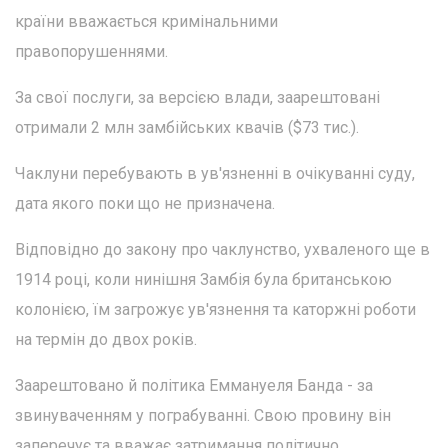
країни вважається кримінальними
правопорушеннями.
За свої послуги, за версією влади, заарештовані
отримали 2 млн замбійських квачів ($73 тис.).
Чаклуни перебувають в ув'язненні в очікуванні суду,
дата якого поки що не призначена.
Відповідно до закону про чаклунство, ухваленого ще в
1914 році, коли нинішня Замбія була британською
колонією, їм загрожує ув'язнення та каторжні роботи
на термін до двох років.
Заарештовано й політика Еммануеля Банда - за
звинуваченням у пограбуванні. Свою провину він
заперечує та вважає затримання політично