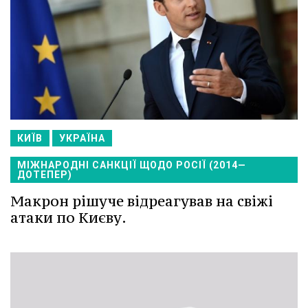
КИЇВ
УКРАЇНА
МІЖНАРОДНІ САНКЦІЇ ЩОДО РОСІЇ (2014—
ДОТЕПЕР)
Макрон рішуче відреагував на свіжі
атаки по Києву.