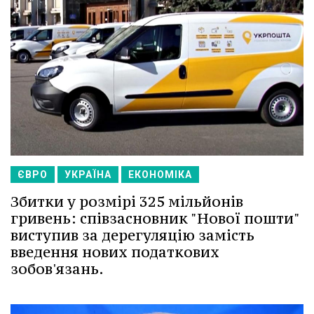
ЄВРО
УКРАЇНА
ЕКОНОМІКА
Збитки у розмірі 325 мільйонів
гривень: співзасновник "Нової пошти"
виступив за дерегуляцію замість
введення нових податкових
зобов'язань.