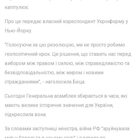
капітулює.
Про це передає власний кореспондент Укрінформу у
Нью-Йорку.
"Голосуючи за цю резолюцію, ми не просто робимо
геополітичний крок. Це рішення, що ставить нас перед
вибором між правом і силою, між справедливістю та
безвідповідальністю, між миром і новими
стражданнями", - наголосила Беца.
Сьогодні Генеральна асамблея збирається в часи, які
мають велике історичне значення для України,
підкреслила вона.
За словами заступниці міністра, війна РФ "зруйнувала
мир у Європі та в усьому світі" і вдарила по