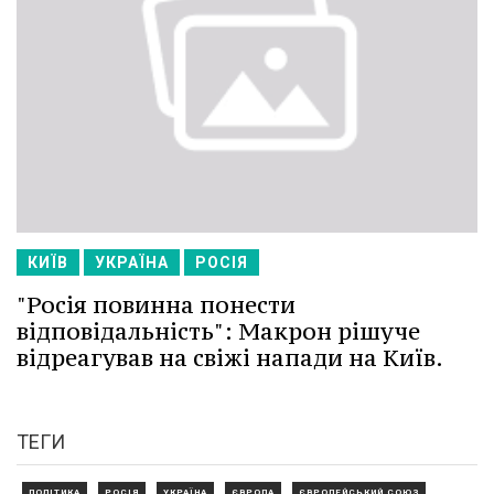
КИЇВ
УКРАЇНА
РОСІЯ
"Росія повинна понести
відповідальність": Макрон рішуче
відреагував на свіжі напади на Київ.
ТЕГИ
ПОЛІТИКА
РОСІЯ
УКРАЇНА
ЄВРОПА
ЄВРОПЕЙСЬКИЙ СОЮЗ