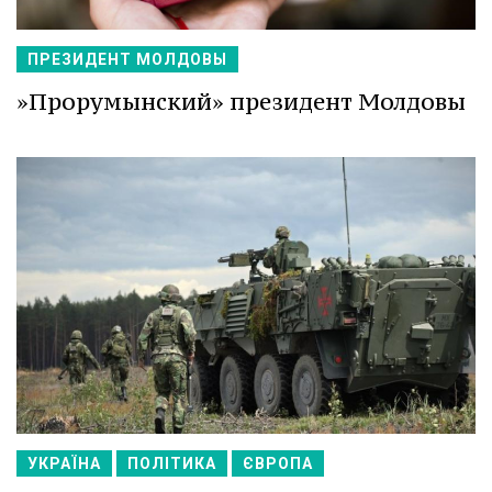
ПРЕЗИДЕНТ МОЛДОВЫ
»Прорумынский» президент Молдовы
УКРАЇНА
ПОЛІТИКА
ЄВРОПА