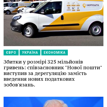
ЄВРО
УКРАЇНА
ЕКОНОМІКА
Збитки у розмірі 325 мільйонів
гривень: співзасновник "Нової пошти"
виступив за дерегуляцію замість
введення нових податкових
зобов'язань.