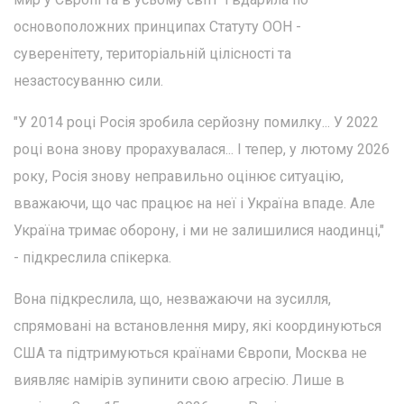
основоположних принципах Статуту ООН -
суверенітету, територіальній цілісності та
незастосуванню сили.
"У 2014 році Росія зробила серйозну помилку... У 2022
році вона знову прорахувалася... І тепер, у лютому 2026
року, Росія знову неправильно оцінює ситуацію,
вважаючи, що час працює на неї і Україна впаде. Але
Україна тримає оборону, і ми не залишилися наодинці,"
- підкреслила спікерка.
Вона підкреслила, що, незважаючи на зусилля,
спрямовані на встановлення миру, які координуються
США та підтримуються країнами Європи, Москва не
виявляє намірів зупинити свою агресію. Лише в