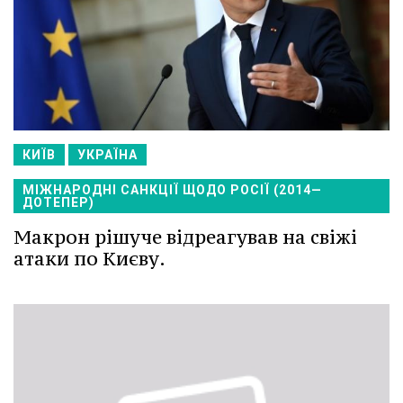
КИЇВ
УКРАЇНА
МІЖНАРОДНІ САНКЦІЇ ЩОДО РОСІЇ (2014—
ДОТЕПЕР)
Макрон рішуче відреагував на свіжі
атаки по Києву.