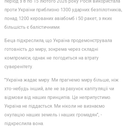
період з 8 по 15 лютого 2026 року Росія використала
проти України приблизно 1300 ударних безпілотників,
понад 1200 керованих авіабомб і 50 ракет, з яких
більшість є балістичними.
Беца підкреслила, що Україна продемонструвала
готовність до миру, зокрема через складні
компроміси, однак не погодиться на втрату
суверенітету.
"Україна жадає миру. Ми прагнемо миру більше, ніж
хто-небудь інший, але не за рахунок капітуляції чи
відмови від наших принципів. Це неприпустимо.
Україна не піддасться. Ми ніколи не визнаємо
окупацію наших земель і наших громадян", -
підкреслила вона.