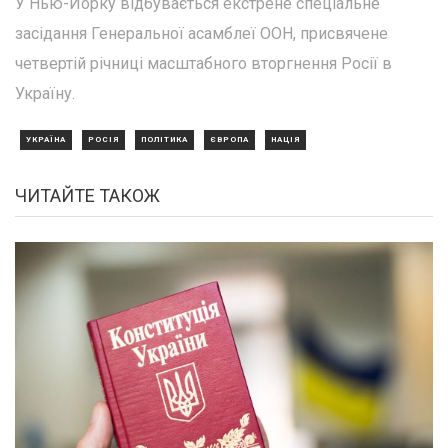
У Нью-Йорку відбувається екстрене спеціальне
засідання Генеральної асамблеї ООН, присвячене
четвертій річниці масштабного вторгнення Росії в
Україну.
УКРАЇНА
РОСІЯ
ПОЛІТИКА
ЄВРОПА
НАЦІЯ
ЧИТАЙТЕ ТАКОЖ