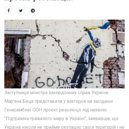
Заступниця міністра закордонних справ України
Мар'яна Беца представила у вівторок на засіданні
Генасамблеї ООН проєкт резолюції під назвою
"Підтримка тривалого миру в Україні", заявивши, що
Україна ніколи не прийме окупацію своїх територій і не