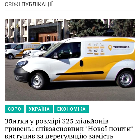
СВІЖІ ПУБЛІКАЦІЇ
ЄВРО
УКРАЇНА
ЕКОНОМІКА
Збитки у розмірі 325 мільйонів
гривень: співзасновник "Нової пошти"
виступив за дерегуляцію замість