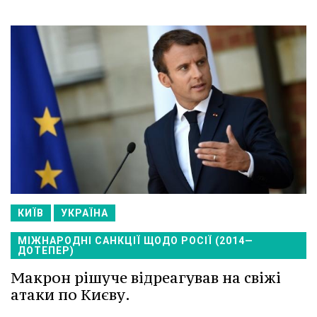
КИЇВ
УКРАЇНА
МІЖНАРОДНІ САНКЦІЇ ЩОДО РОСІЇ (2014—
ДОТЕПЕР)
Макрон рішуче відреагував на свіжі
атаки по Києву.