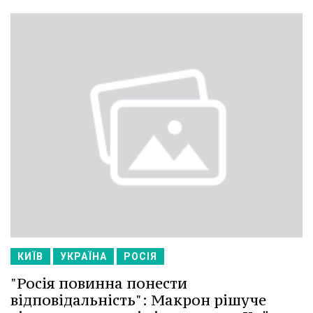
КИЇВ
УКРАЇНА
РОСІЯ
"Росія повинна понести
відповідальність": Макрон рішуче