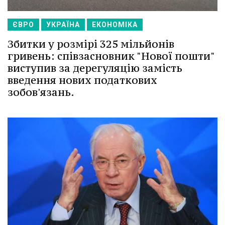
ЄВРО
УКРАЇНА
ЕКОНОМІКА
Збитки у розмірі 325 мільйонів
гривень: співзасновник "Нової пошти"
виступив за дерегуляцію замість
введення нових податкових
зобов'язань.