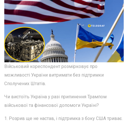
Військовий кореспондент розмірковує про
можливості України витримати без підтримки
Сполучених Штатів.
Чи вистоїть Україна у разі припинення Трампом
військової та фінансової допомоги Україні?
1. Розрив ще не настав, і підтримка з боку США триває.