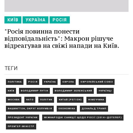
КИЇВ
УКРАЇНА
РОСІЯ
"Росія повинна понести
відповідальність": Макрон рішуче
відреагував на свіжі напади на Київ.
ТЕГИ
ПОЛІТИКА
РОСІЯ
УКРАЇНА
ЄВРОПА
ЄВРОПЕЙСЬКИЙ СОЮЗ
КИЇВ
ВОЛОДИМИР ПУТІН
ВОЛОДИМИР ЗЕЛЕНСЬКИЙ
УКРАЇНЦІ
МОСКВА
НАТО
ПОЛІТИК
КИТАЙ (РЕГІОН)
НІМЕЧЧИНА
ВАШИНГТОН, ОКРУГ КОЛУМБІЯ
ЕКОНОМІКА
ДОНАЛЬД ТРАМП
ПРЕЗИДЕНТ УКРАЇНИ
МІЖНАРОДНІ САНКЦІЇ ЩОДО РОСІЇ (2014—ДОТЕПЕР)
ПРЕМ'ЄР-МІНІСТР