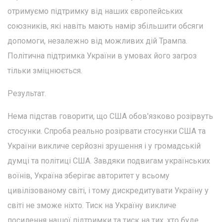
отримуємо підтримку від наших європейських
союзників, які навіть мають намір збільшити обсяги
допомоги, незалежно від можливих дій Трампа.
Політична підтримка України в умовах його загроз
тільки зміцнюється.
Результат.
Нема підстав говорити, що США обов'язково розірвуть
стосунки. Спроба реально розірвати стосунки США та
України викличе серйозні зрушення і у громадській
думці та політиці США. Завдяки подвигам українських
воїнів, Україна зберігає авторитет у всьому
цивілізованому світі, і тому дискредитувати Україну у
світі не зможе ніхто. Тиск на Україну викличе
посилення нашої підтримки та тиск на тих, хто буде