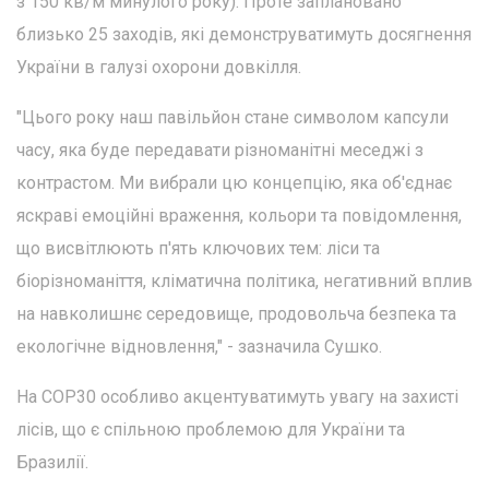
з 150 кв/м минулого року). Проте заплановано
близько 25 заходів, які демонструватимуть досягнення
України в галузі охорони довкілля.
"Цього року наш павільйон стане символом капсули
часу, яка буде передавати різноманітні меседжі з
контрастом. Ми вибрали цю концепцію, яка об'єднає
яскраві емоційні враження, кольори та повідомлення,
що висвітлюють п'ять ключових тем: ліси та
біорізноманіття, кліматична політика, негативний вплив
на навколишнє середовище, продовольча безпека та
екологічне відновлення," - зазначила Сушко.
На COP30 особливо акцентуватимуть увагу на захисті
лісів, що є спільною проблемою для України та
Бразилії.