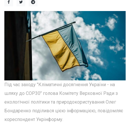
Під час заходу "Кліматичні досягнення України - на
шляху до COP30" голова Комітету Верховної Ради з
екологічної політики та природокористування Олег
Бондаренко поділився цією інформацією, повідомляє
кореспондент Укрінформу.