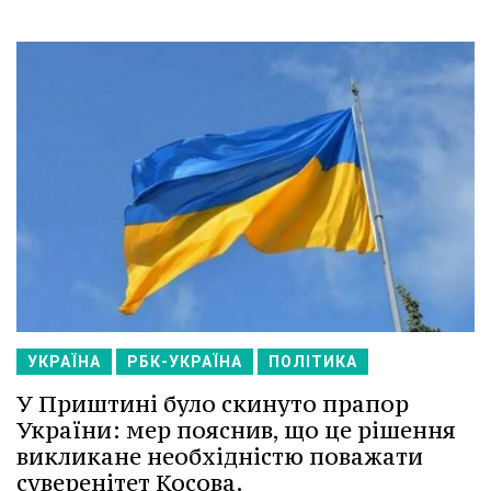
УКРАЇНА
РБК-УКРАЇНА
ПОЛІТИКА
У Приштині було скинуто прапор
України: мер пояснив, що це рішення
викликане необхідністю поважати
суверенітет Косова.