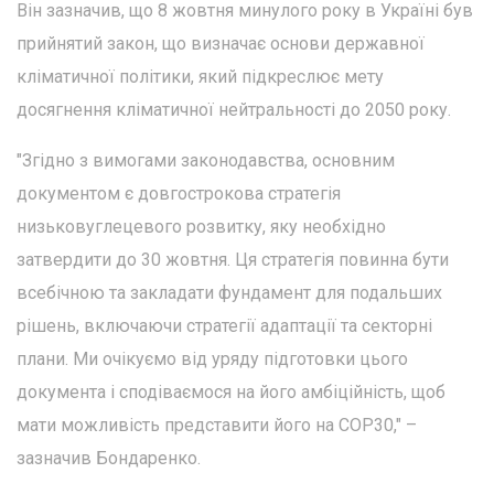
Він зазначив, що 8 жовтня минулого року в Україні був
прийнятий закон, що визначає основи державної
кліматичної політики, який підкреслює мету
досягнення кліматичної нейтральності до 2050 року.
"Згідно з вимогами законодавства, основним
документом є довгострокова стратегія
низьковуглецевого розвитку, яку необхідно
затвердити до 30 жовтня. Ця стратегія повинна бути
всебічною та закладати фундамент для подальших
рішень, включаючи стратегії адаптації та секторні
плани. Ми очікуємо від уряду підготовки цього
документа і сподіваємося на його амбіційність, щоб
мати можливість представити його на COP30," –
зазначив Бондаренко.