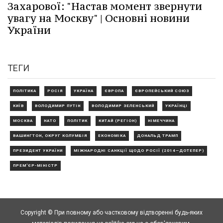
Захарової: "Настав момент звернути
увагу на Москву" | Основні новини
України
ТЕГИ
ПОЛІТИКА
РОСІЯ
УКРАЇНА
ЄВРОПА
ЄВРОПЕЙСЬКИЙ СОЮЗ
КИЇВ
ВОЛОДИМИР ПУТІН
ВОЛОДИМИР ЗЕЛЕНСЬКИЙ
УКРАЇНЦІ
МОСКВА
НАТО
ПОЛІТИК
КИТАЙ (РЕГІОН)
НІМЕЧЧИНА
ВАШИНГТОН, ОКРУГ КОЛУМБІЯ
ЕКОНОМІКА
ДОНАЛЬД ТРАМП
ПРЕЗИДЕНТ УКРАЇНИ
МІЖНАРОДНІ САНКЦІЇ ЩОДО РОСІЇ (2014—ДОТЕПЕР)
ПРЕМ'ЄР-МІНІСТР
Copyright © При повному або частковому відтворенні будь-яких