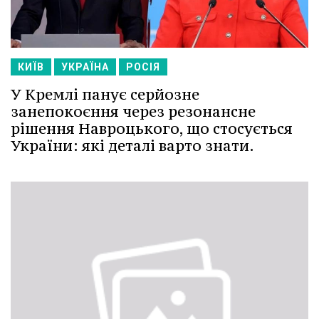
КИЇВ
УКРАЇНА
РОСІЯ
У Кремлі панує серйозне
занепокоєння через резонансне
рішення Навроцького, що стосується
України: які деталі варто знати.