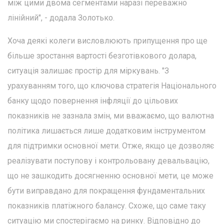
між цими двома сегментами наразі переважно
лінійний", - додала Золотько.
Хоча деякі колеги висловлюють припущення про ще
більше зростання вартості безготівкового долара,
ситуація залишає простір для міркувань. "З
урахуванням того, що ключова стратегія Національного
банку щодо повернення інфляції до цільових
показників не зазнала змін, ми вважаємо, що валютна
політика лишається лише додатковим інструментом
для підтримки основної мети. Отже, якщо це дозволяє
реалізувати поступову і контрольовану девальвацію,
що не зашкодить досягненню основної мети, це може
бути виправдано для покращення фундаментальних
показників платіжного балансу. Схоже, що саме таку
ситуацію ми спостерігаємо на ринку. Відповідно до