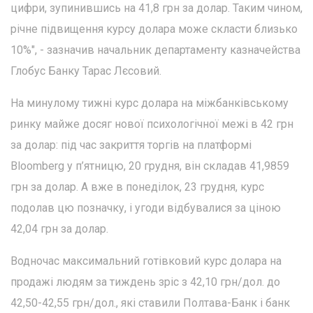
цифри, зупинившись на 41,8 грн за долар. Таким чином,
річне підвищення курсу долара може скласти близько
10%", - зазначив начальник департаменту казначейства
Глобус Банку Тарас Лєсовий.
На минулому тижні курс долара на міжбанківському
ринку майже досяг нової психологічної межі в 42 грн
за долар: під час закриття торгів на платформі
Bloomberg у п’ятницю, 20 грудня, він складав 41,9859
грн за долар. А вже в понеділок, 23 грудня, курс
подолав цю позначку, і угоди відбувалися за ціною
42,04 грн за долар.
Водночас максимальний готівковий курс долара на
продажі людям за тиждень зріс з 42,10 грн/дол. до
42,50-42,55 грн/дол., які ставили Полтава-Банк і банк