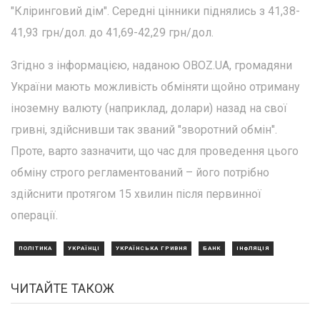
"Кліринговий дім". Середні цінники піднялись з 41,38-
41,93 грн/дол. до 41,69-42,29 грн/дол.
Згідно з інформацією, наданою OBOZ.UA, громадяни
України мають можливість обміняти щойно отриману
іноземну валюту (наприклад, долари) назад на свої
гривні, здійснивши так званий "зворотний обмін".
Проте, варто зазначити, що час для проведення цього
обміну строго регламентований – його потрібно
здійснити протягом 15 хвилин після первинної
операції.
ПОЛІТИКА
УКРАЇНЦІ
УКРАЇНСЬКА ГРИВНЯ
БАНК
ІНФЛЯЦІЯ
ЧИТАЙТЕ ТАКОЖ