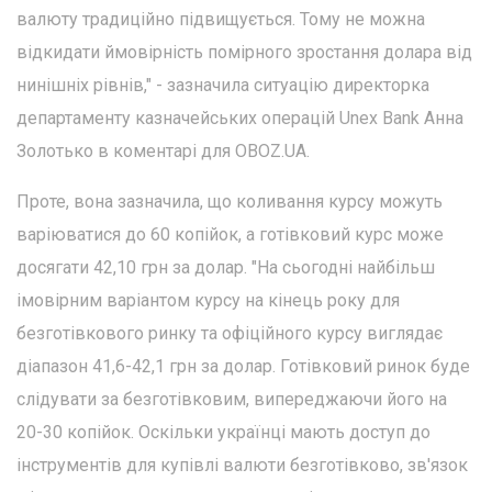
валюту традиційно підвищується. Тому не можна
відкидати ймовірність помірного зростання долара від
нинішніх рівнів," - зазначила ситуацію директорка
департаменту казначейських операцій Unex Bank Анна
Золотько в коментарі для OBOZ.UA.
Проте, вона зазначила, що коливання курсу можуть
варіюватися до 60 копійок, а готівковий курс може
досягати 42,10 грн за долар. "На сьогодні найбільш
імовірним варіантом курсу на кінець року для
безготівкового ринку та офіційного курсу виглядає
діапазон 41,6-42,1 грн за долар. Готівковий ринок буде
слідувати за безготівковим, випереджаючи його на
20-30 копійок. Оскільки українці мають доступ до
інструментів для купівлі валюти безготівково, зв'язок