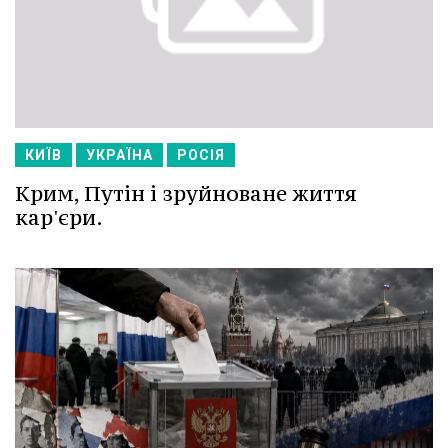
КИЇВ
УКРАЇНА
РОСІЯ
Крим, Путін і зруйноване життя
кар'єри.