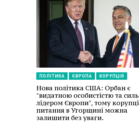
ПОЛІТИКА
ЄВРОПА
КОРУПЦІЯ
Нова політика США: Орбан є
"видатною особистістю та сил
лідером Європи", тому корупц
питання в Угорщині можна
залишити без уваги.