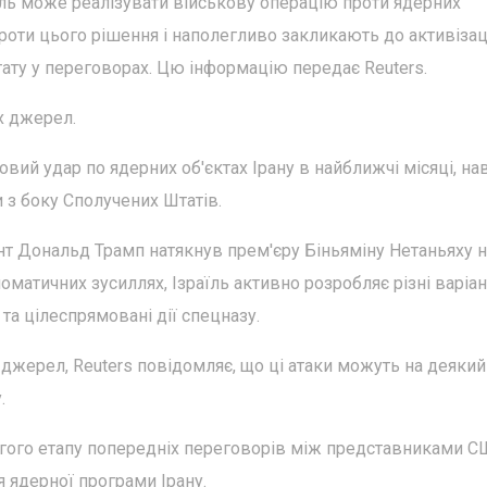
їль може реалізувати військову операцію проти ядерних
роти цього рішення і наполегливо закликають до активізац
ату у переговорах. Цю інформацію передає Reuters.
х джерел.
вий удар по ядерних об'єктах Ірану в найближчі місяці, нав
 з боку Сполучених Штатів.
ент Дональд Трамп натякнув прем'єру Біньяміну Нетаньяху на
матичних зусиллях, Ізраїль активно розробляє різні варіа
та цілеспрямовані дії спецназу.
 джерел, Reuters повідомляє, що ці атаки можуть на деякий
.
угого етапу попередніх переговорів між представниками С
я ядерної програми Ірану.