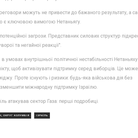
ереговори можуть не привести до бажаного результату, а с
 що є ключовою вимогою Нетаньягу.
потенційної загрози. Представник силових структур підкре
ворої та негайної реакції".
о в умовах внутрішньої політичної нестабільності Нетаньях
кту, щоб активізувати підтримку серед виборців. Це може
джу. Проте існують і ризики: будь-яка військова дія без
зменшити міжнародну підтримку Ізраїлю.
аїль атакував сектор Газа: перші подробиці.
, ОКРУГ КОЛУМБІЯ
ІЗРАЇЛЬ