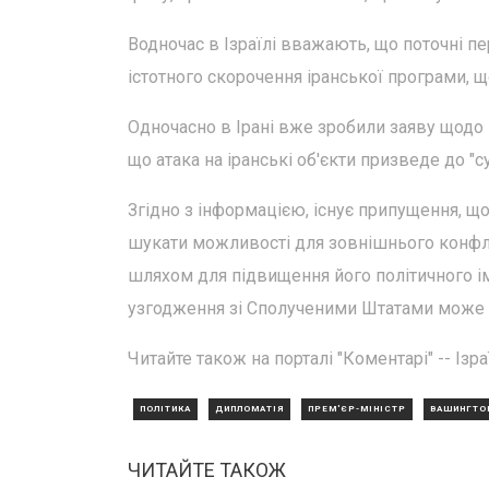
Водночас в Ізраїлі вважають, що поточні п
істотного скорочення іранської програми,
Одночасно в Ірані вже зробили заяву щодо 
що атака на іранські об'єкти призведе до "су
Згідно з інформацією, існує припущення, щ
шукати можливості для зовнішнього конфлі
шляхом для підвищення його політичного імі
узгодження зі Сполученими Штатами може 
Читайте також на порталі "Коментарі" -- Ізр
ПОЛІТИКА
ДИПЛОМАТІЯ
ПРЕМ'ЄР-МІНІСТР
ВАШИНГТОН
ЧИТАЙТЕ ТАКОЖ