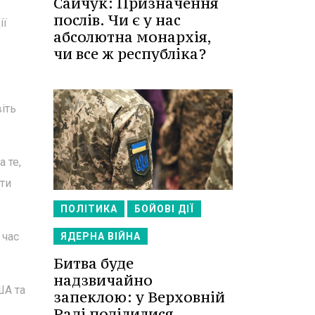
Сайчук: Призначення
послів. Чи є у нас
ії
абсолютна монархія,
чи все ж республіка?
іть
 те,
нти
ПОЛІТИКА
БОЙОВІ ДІЇ
 час
ЯДЕРНА ВІЙНА
Битва буде
надзвичайно
ША та
запеклою: у Верховній
Раді поділилися