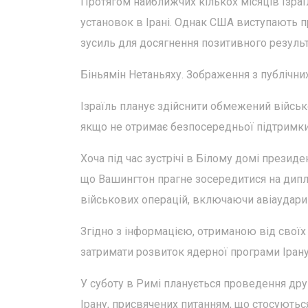
Протягом найближчих кількох місяців Ізра
установок в Ірані. Однак США виступають п
зусиль для досягнення позитивного результ
Біньямін Нетаньяху. Зображення з публічни
Ізраїль планує здійснити обмежений військо
якщо не отримає безпосередньої підтримки
Хоча під час зустрічі в Білому домі презид
що Вашингтон прагне зосередитися на дипло
військових операцій, включаючи авіаудари 
Згідно з інформацією, отриманою від своїх
затримати розвиток ядерної програми Ірану
У суботу в Римі планується проведення др
Ірану, присвячених питанням, що стосуютьс