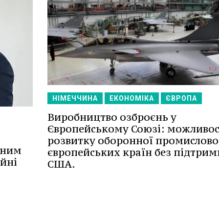
НІМЕЧЧИНА
ЕКОНОМІКА
ЄВРОПА
Виробництво озброєнь у
Європейському Союзі: можливос
розвитку оборонної промислово
ьним
європейських країн без підтрим
ійні
США.