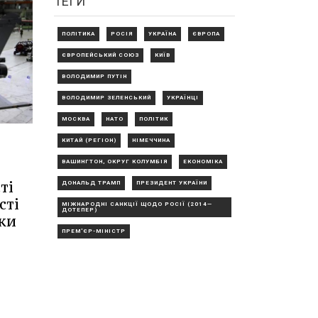
ТЕГИ
ПОЛІТИКА
РОСІЯ
УКРАЇНА
ЄВРОПА
ЄВРОПЕЙСЬКИЙ СОЮЗ
КИЇВ
ВОЛОДИМИР ПУТІН
ВОЛОДИМИР ЗЕЛЕНСЬКИЙ
УКРАЇНЦІ
МОСКВА
НАТО
ПОЛІТИК
КИТАЙ (РЕГІОН)
НІМЕЧЧИНА
ВАШИНГТОН, ОКРУГ КОЛУМБІЯ
ЕКОНОМІКА
ті
ДОНАЛЬД ТРАМП
ПРЕЗИДЕНТ УКРАЇНИ
сті
МІЖНАРОДНІ САНКЦІЇ ЩОДО РОСІЇ (2014—
ДОТЕПЕР)
ки
ПРЕМ'ЄР-МІНІСТР