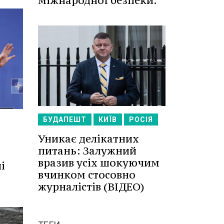
міжнародної безпеки.
БУДАПЕШТ
КИЇВ
РОСІЯ
Уникає делікатних
питань: Залужний
вразив усіх шокуючим
і
вчинком стосовно
журналістів (ВІДЕО)