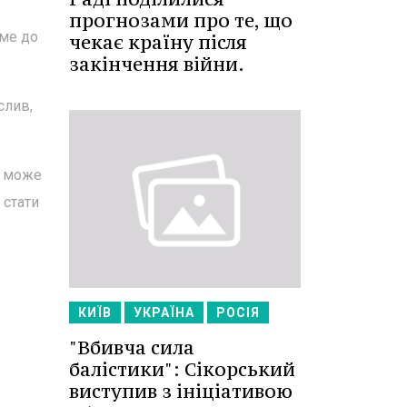
прогнозами про те, що
аме до
чекає країну після
закінчення війни.
слив,
у може
 стати
КИЇВ
УКРАЇНА
РОСІЯ
"Вбивча сила
балістики": Сікорський
виступив з ініціативою