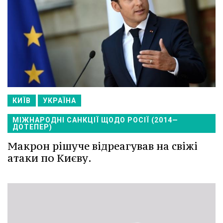
КИЇВ
УКРАЇНА
МІЖНАРОДНІ САНКЦІЇ ЩОДО РОСІЇ (2014—
ДОТЕПЕР)
Макрон рішуче відреагував на свіжі
атаки по Києву.