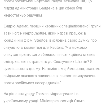
проти російської нафтової галузі, зазначивши, що
підхід адміністрації Байдена в цій сфері був
недостатньо рішучим.
Ендрю Адамс, перший керівник спеціалізованої групи
Task Force KleptoCapture, який наразі працює в
юридичній фірмі Steptoe, висловив свою думку про
ситуацію в коментарі для Reuters: "Чи можемо
очікувати раптового збільшення санкційних статків
олігархів, які потраплять до Сполучених Штатів? Я
сумніваюся в цьому. Натомість ми, ймовірно, станемо
свідками значного зниження кількості звинувачень
проти російських посередників".
На рішення уряду Трампа відреагували і в
українському уряді. Міністерка юстиції Ольга