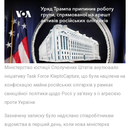
Міністерство юстиції Сполучених Штатів анулювало
ініціативу Task Force KleptoCapture, що була націлена на
конфіскацію майна російських олігархів у рамках
санкційної політики щодо Росії у зв'язку з її агресією
проти України.
Зазначену записку було надіслано співробітникам
відомства в перший день, коли нова міністерка