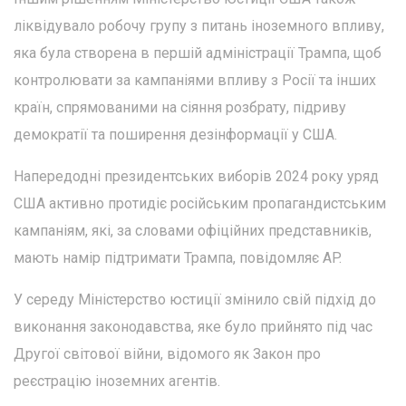
ліквідувало робочу групу з питань іноземного впливу,
яка була створена в першій адміністрації Трампа, щоб
контролювати за кампаніями впливу з Росії та інших
країн, спрямованими на сіяння розбрату, підриву
демократії та поширення дезінформації у США.
Напередодні президентських виборів 2024 року уряд
США активно протидіє російським пропагандистським
кампаніям, які, за словами офіційних представників,
мають намір підтримати Трампа, повідомляє AP.
У середу Міністерство юстиції змінило свій підхід до
виконання законодавства, яке було прийнято під час
Другої світової війни, відомого як Закон про
реєстрацію іноземних агентів.