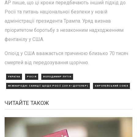
AP пише, що ці кроки передбачають інший підхід до
Росії та питань національної безпеки у новій
адміністрації президента Трампа. Уряд визнав
пріоритетом боротьбу з незаконним надходженням
фентанілу у США.
Опіоїд у США вважається причиною близько 70 тисяч
смертей від передозування щорічно.
УКРАЇНА
РОСІЯ
ВОЛОДИМИР ПУТІН
МІЖНАРОДНІ САНКЦІЇ ЩОДО РОСІЇ (2014—ДОТЕПЕР)
ЄВРОПЕЙСЬКИЙ СОЮЗ
ЧИТАЙТЕ ТАКОЖ