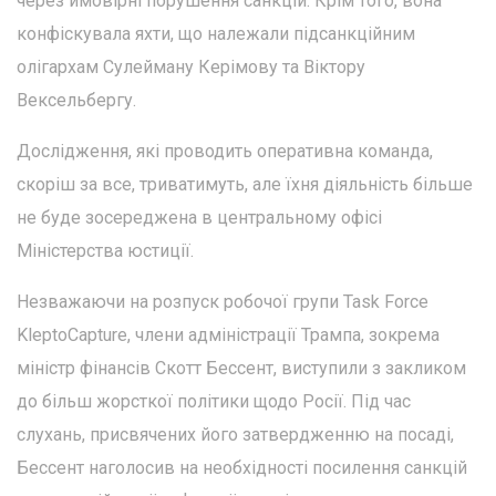
через ймовірні порушення санкцій. Крім того, вона
конфіскувала яхти, що належали підсанкційним
олігархам Сулейману Керімову та Віктору
Вексельбергу.
Дослідження, які проводить оперативна команда,
скоріш за все, триватимуть, але їхня діяльність більше
не буде зосереджена в центральному офісі
Міністерства юстиції.
Незважаючи на розпуск робочої групи Task Force
KleptoCapture, члени адміністрації Трампа, зокрема
міністр фінансів Скотт Бессент, виступили з закликом
до більш жорсткої політики щодо Росії. Під час
слухань, присвячених його затвердженню на посаді,
Бессент наголосив на необхідності посилення санкцій