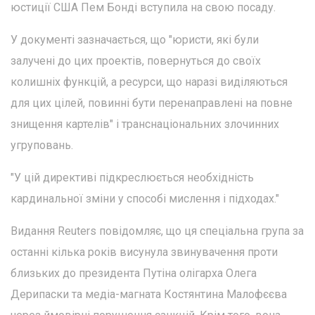
юстиції США Пем Бонді вступила на свою посаду.
У документі зазначається, що "юристи, які були
залучені до цих проектів, повернуться до своїх
колишніх функцій, а ресурси, що наразі виділяються
для цих цілей, повинні бути перенаправлені на повне
знищення картелів" і транснаціональних злочинних
угруповань.
"У цій директиві підкреслюється необхідність
кардинальної зміни у способі мислення і підходах."
Видання Reuters повідомляє, що ця спеціальна група за
останні кілька років висунула звинувачення проти
близьких до президента Путіна олігарха Олега
Дерипаски та медіа-магната Костянтина Малофєєва