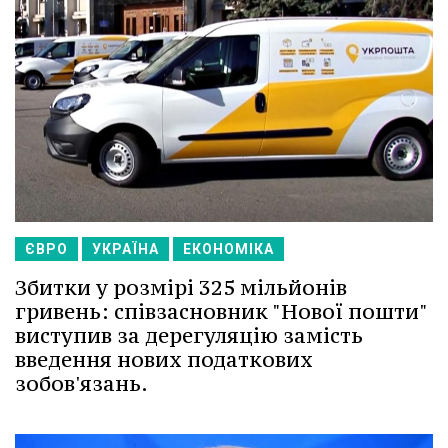
ЄВРО
УКРАЇНА
ЕКОНОМІКА
Збитки у розмірі 325 мільйонів
гривень: співзасновник "Нової пошти"
виступив за дерегуляцію замість
введення нових податкових
зобов'язань.