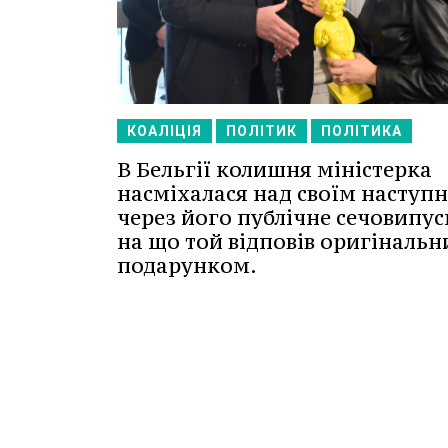
КОАЛІЦІЯ
ПОЛІТИК
ПОЛІТИКА
В Бельгії колишня міністерка
насміхалася над своїм наступ
через його публічне сечовипус
на що той відповів оригіналь
подарунком.