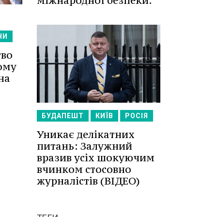
міжнародної безпеки.
НИ
тво
ому
на
БУДАПЕШТ
КИЇВ
РОСІЯ
Уникає делікатних
питань: Залужний
вразив усіх шокуючим
вчинком стосовно
журналістів (ВІДЕО)