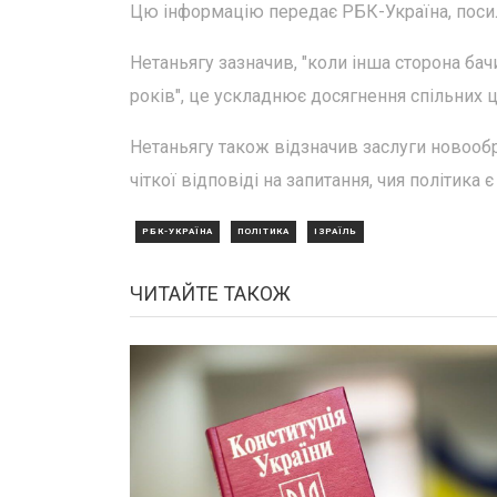
Цю інформацію передає РБК-Україна, посила
Нетаньягу зазначив, "коли інша сторона бачи
років", це ускладнює досягнення спільних ц
Нетаньягу також відзначив заслуги новооб
чіткої відповіді на запитання, чия політика
РБК-УКРАЇНА
ПОЛІТИКА
ІЗРАЇЛЬ
ЧИТАЙТЕ ТАКОЖ