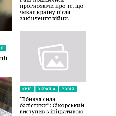
прогнозами про те, що
чекає країну після
закінчення війни.
ІЇ
ції
КИЇВ
УКРАЇНА
РОСІЯ
"Вбивча сила
балістики": Сікорський
виступив з ініціативою