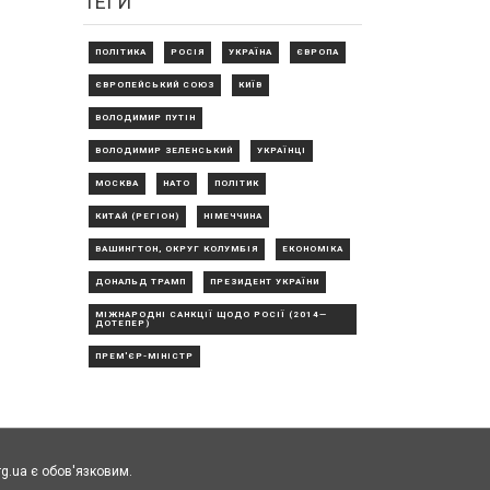
ТЕГИ
ПОЛІТИКА
РОСІЯ
УКРАЇНА
ЄВРОПА
ЄВРОПЕЙСЬКИЙ СОЮЗ
КИЇВ
ВОЛОДИМИР ПУТІН
ВОЛОДИМИР ЗЕЛЕНСЬКИЙ
УКРАЇНЦІ
МОСКВА
НАТО
ПОЛІТИК
КИТАЙ (РЕГІОН)
НІМЕЧЧИНА
ВАШИНГТОН, ОКРУГ КОЛУМБІЯ
ЕКОНОМІКА
ДОНАЛЬД ТРАМП
ПРЕЗИДЕНТ УКРАЇНИ
МІЖНАРОДНІ САНКЦІЇ ЩОДО РОСІЇ (2014—
ДОТЕПЕР)
ПРЕМ'ЄР-МІНІСТР
rg.ua є обов'язковим.