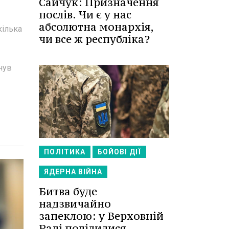
Сайчук: Призначення
послів. Чи є у нас
абсолютна монархія,
кілька
чи все ж республіка?
нув
ПОЛІТИКА
БОЙОВІ ДІЇ
ЯДЕРНА ВІЙНА
Битва буде
надзвичайно
запеклою: у Верховній
Раді поділилися