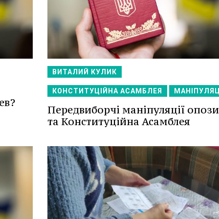
ВИТАЛИЙ КУЛИК
КОНСТИТУЦІЙНА АСАМБЛЕЯ
МАНІПУЛЯЦ
ев?
Передвиборчі маніпуляції опози
та Конституційна Асамблея