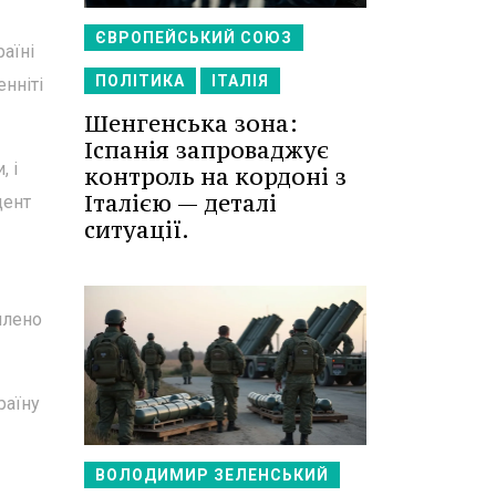
ЄВРОПЕЙСЬКИЙ СОЮЗ
раїні
ПОЛІТИКА
ІТАЛІЯ
нніті
Шенгенська зона:
Іспанія запроваджує
, і
контроль на кордоні з
Італією — деталі
дент
ситуації.
плено
раїну
ВОЛОДИМИР ЗЕЛЕНСЬКИЙ