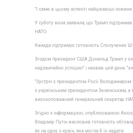
"І саме в цьому аспекті найцікавіші новини
У суботу вона заявила, що Трамп підтримав і
НАТО.
Канада підтримує готовність Сполучених Шта
Згодом президент США Дональд Трамп у окр
надзвичайно успішно" і назвав цей день "з
"Зустріч з президентом Росії Володимиром 
з українським президентом Зеленським, а т
високоповажний генеральний секретар НАТ
Згідно з інформацією, опублікованою Axios,
Владімір Путін висловив готовність обговор
як на одну з країн, яка могла б їх надати.