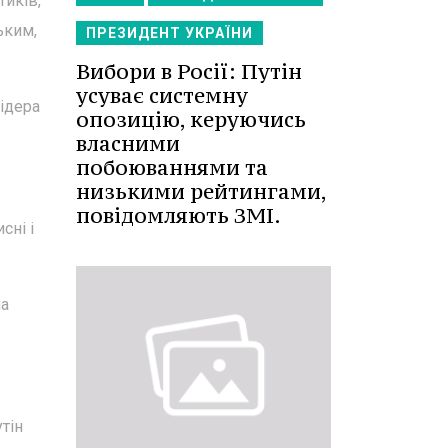
тиків,
ьким,
ПРЕЗИДЕНТ УКРАЇНИ
Вибори в Росії: Путін
усуває системну
лідера
опозицію, керуючись
власними
побоюваннями та
низькими рейтингами,
повідомляють ЗМІ.
сні і
на
тін