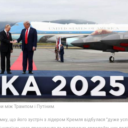
и між Трампом і Путіним.
у, що його зустріч з лідером Кремля відбулася "дуже усп