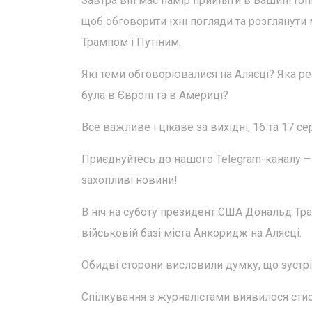
Завтра він має намір прийняти в Вашингтон
щоб обговорити їхні погляди та розглянути
Трампом і Путіним.
Які теми обговорювалися на Алясці? Яка реа
була в Європі та в Америці?
Все важливе і цікаве за вихідні, 16 та 17 с
Приєднуйтесь до нашого Telegram-каналу – 
захопливі новини!
В ніч на суботу президент США Дональд Тра
військовій базі міста Анкоридж на Алясці.
Обидві сторони висловили думку, що зустрі
Спілкування з журналістами виявилося стис