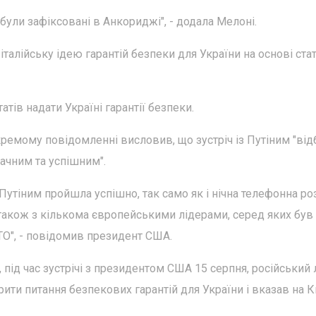
 були зафіксовані в Анкориджі", - додала Мелоні.
талійську ідею гарантій безпеки для України на основі стат
тів надати Україні гарантії безпеки.
емому повідомленні висловив, що зустріч із Путіним "від
начним та успішним".
Путіним пройшла успішно, так само як і нічна телефонна р
акож з кількома європейськими лідерами, серед яких був 
О", - повідомив президент США.
 під час зустрічі з президентом США 15 серпня, російський 
ити питання безпекових гарантій для України і вказав на К