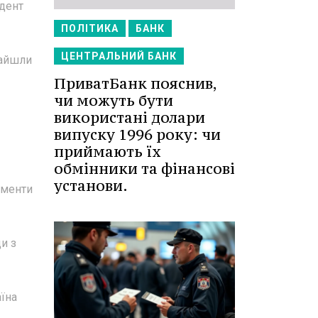
дент
ПОЛІТИКА
БАНК
ЦЕНТРАЛЬНИЙ БАНК
найшли
ПриватБанк пояснив,
чи можуть бути
використані долари
випуску 1996 року: чи
приймають їх
обмінники та фінансові
установи.
ументи
и з
їна