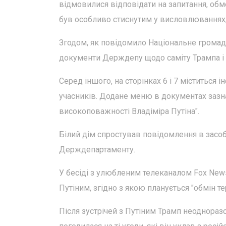
відмовилися відповідати на запитання, о
був особливо стиснутим у висловлюваннях, 
Згодом, як повідомило Національне громадс
документи Держдепу щодо саміту Трампа і 
Серед іншого, на сторінках 6 і 7 міститься і
учасників. Додане меню в документах зазна
високоповажності Владіміра Путіна".
Білий дім спростував повідомлення в засоб
Держдепартаменту.
У бесіді з улюбленим телеканалом Fox New
Путіним, згідно з якою планується "обмін т
Після зустрічей з Путіним Трамп неоднораз