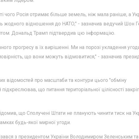
йським лідером.
ті чого Росія отримає більше земель, ніж мала раніше, а Ук
ть жодного відношення до НАТО," - зазначив ведучий Шон Ге
нтом. Дональд Трамп підтвердив цю інформацію.
ного прогресу в їх вирішенні. Ми на порозі укладення угоди
ймовірність, що вони можуть відмовитися," - зазначив прези
их відомостей про масштаби та контури цього "обміну
 підкреслював, що питання територіальної цілісності закрі
омив, що Сполучені Штати не планують чинити тиск на Ук
рамках будь-якої мирної угоди.
в'язався з президентом України Володимиром Зеленським та