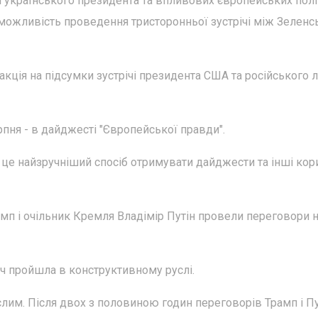
і українського президента та впливових європейських полі
 можливість проведення тристоронньої зустрічі між Зеленс
кція на підсумки зустрічі президента США та російського 
ерпня - в дайджесті "Європейської правди".
це найзручніший спосіб отримувати дайджести та інші кори
мп і очільник Кремля Владімір Путін провели переговори 
ч пройшла в конструктивному руслі.
лим. Після двох з половиною годин переговорів Трамп і Пу