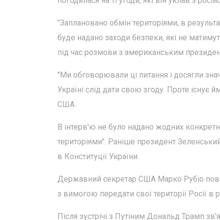
погодилася на ті угоди, які він уклав з росі
"Заплановано обмін територіями, в результа
буде надано заходи безпеки, які не матиму
під час розмови з американським президе
"Ми обговорювали ці питання і досягли знач
Україні слід дати свою згоду. Проте існує 
США.
В інтерв'ю не було надано жодних конкретн
територіями". Раніше президент Зеленський
в Конституції України.
Державний секретар США Марко Рубіо повід
з вимогою передати свої території Росії в 
Після зустрічі з Путіним Дональд Трамп з