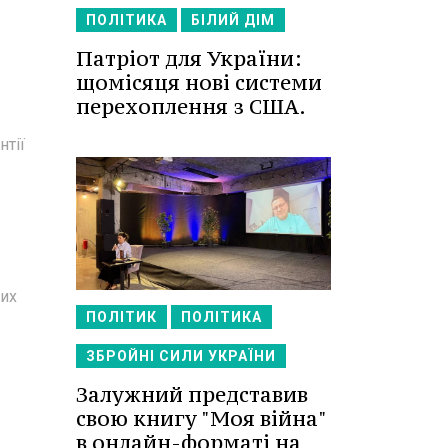
ПОЛІТИКА
БІЛИЙ ДІМ
Патріот для України:
щомісяця нові системи
перехоплення з США.
нтії
их
ПОЛІТИК
ПОЛІТИКА
ЗБРОЙНІ СИЛИ УКРАЇНИ
Залужний представив
свою книгу "Моя війна"
в онлайн-форматі на