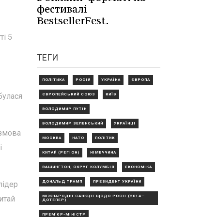
фестивалі
BestsellerFest.
ті 5
ТЕГИ
ПОЛІТИКА
РОСІЯ
УКРАЇНА
ЄВРОПА
булася
ЄВРОПЕЙСЬКИЙ СОЮЗ
КИЇВ
ВОЛОДИМИР ПУТІН
ВОЛОДИМИР ЗЕЛЕНСЬКИЙ
УКРАЇНЦІ
озмова
МОСКВА
НАТО
ПОЛІТИК
і
КИТАЙ (РЕГІОН)
НІМЕЧЧИНА
ВАШИНГТОН, ОКРУГ КОЛУМБІЯ
ЕКОНОМІКА
ДОНАЛЬД ТРАМП
ПРЕЗИДЕНТ УКРАЇНИ
лідер
МІЖНАРОДНІ САНКЦІЇ ЩОДО РОСІЇ (2014—
итай
ДОТЕПЕР)
ПРЕМ'ЄР-МІНІСТР