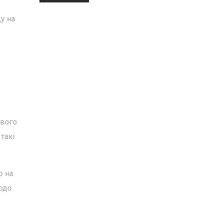
у на
свого
такі
о на
одо