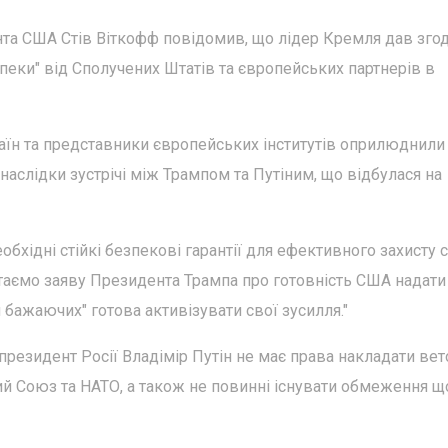
та США Стів Віткофф повідомив, що лідер Кремля дав згод
зпеки" від Сполучених Штатів та європейських партнерів в
аїн та представники європейських інститутів оприлюднили
наслідки зустрічі між Трампом та Путіним, що відбулася на
бхідні стійкі безпекові гарантії для ефективного захисту 
 Вітаємо заяву Президента Трампа про готовність США надати 
я бажаючих" готова активізувати свої зусилля."
президент Росії Владімір Путін не має права накладати вет
ий Союз та НАТО, а також не повинні існувати обмеження щ