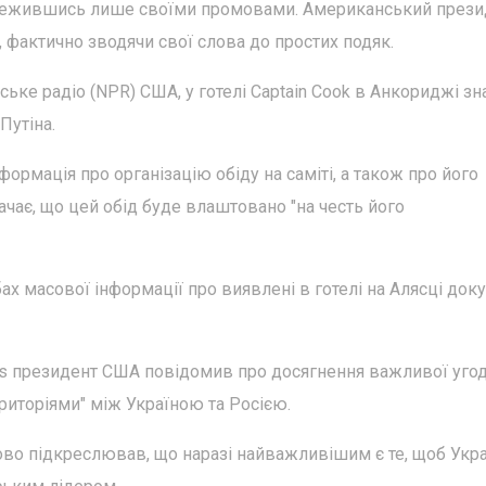
бмежившись лише своїми промовами. Американський прези
фактично зводячи свої слова до простих подяк.
ьке радіо (NPR) США, у готелі Captain Cook в Анкориджі з
Путіна.
нформація про організацію обіду на саміті, а також про його
чає, що цей обід буде влаштовано "на честь його
ах масової інформації про виявлені в готелі на Алясці док
s президент США повідомив про досягнення важливої угод
ериторіями" між Україною та Росією.
ово підкреслював, що наразі найважливішим є те, щоб Укра