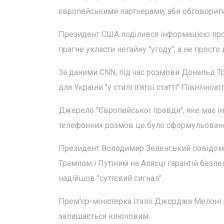
європейськими партнерами, аби обговорити 
Президент США поділився інформацією про т
прагне укласти негайну "угоду", а не прост
За даними CNN, під час розмови Дональд Т
для України "у стилі п'ятої статті" Північно
Джерело "Європейської правди", яке має ін
телефонних розмов це було сформульовано я
Президент Володимир Зеленський повідом
Трампом і Путіним на Алясці гарантій безпе
надійшов "суттєвий сигнал".
Прем'єр-міністерка Італії Джорджа Мелоні 
залишається ключовим.