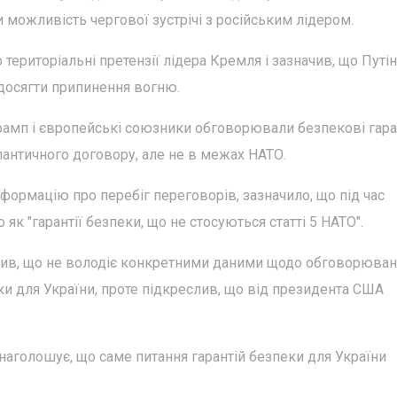
можливість чергової зустрічі з російським лідером.
ериторіальні претензії лідера Кремля і зазначив, що Путін
о досягти припинення вогню.
рамп і європейські союзники обговорювали безпекові гара
атлантичного договору, але не в межах НАТО.
формацію про перебіг переговорів, зазначило, що під час
к "гарантії безпеки, що не стосуються статті 5 НАТО".
ив, що не володіє конкретними даними щодо обговорюван
ки для України, проте підкреслив, що від президента США
наголошує, що саме питання гарантій безпеки для України