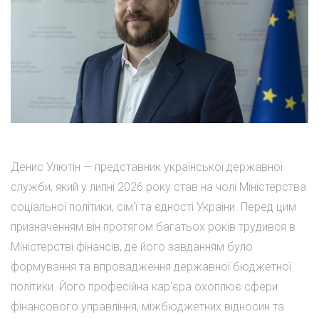
Денис Улютін — представник української державної
служби, який у липні 2026 року став на чолі Міністерства
соціальної політики, сім'ї та єдності України. Перед цим
призначенням він протягом багатьох років трудився в
Міністерстві фінансів, де його завданням було
формування та впровадження державної бюджетної
політики. Його професійна кар'єра охоплює сфери
фінансового управління, міжбюджетних відносин та