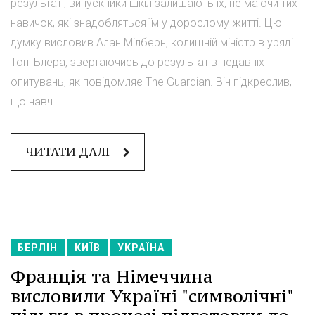
результаті, випускники шкіл залишають їх, не маючи тих
навичок, які знадобляться їм у дорослому житті. Цю
думку висловив Алан Мілберн, колишній міністр в уряді
Тоні Блера, звертаючись до результатів недавніх
опитувань, як повідомляє The Guardian. Він підкреслив,
що навч...
ЧИТАТИ ДАЛІ
БЕРЛІН
КИЇВ
УКРАЇНА
Франція та Німеччина
висловили Україні "символічні"