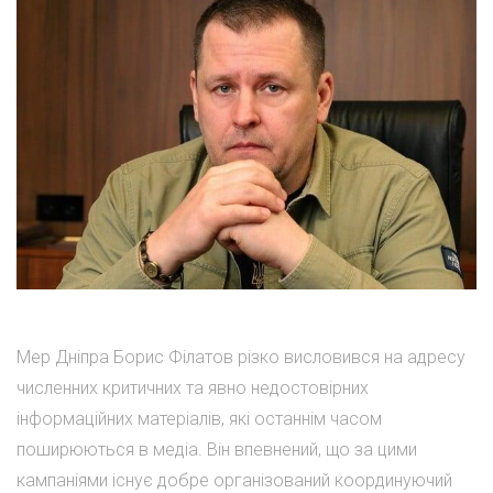
Мер Дніпра Борис Філатов різко висловився на адресу
численних критичних та явно недостовірних
інформаційних матеріалів, які останнім часом
поширюються в медіа. Він впевнений, що за цими
кампаніями існує добре організований координуючий