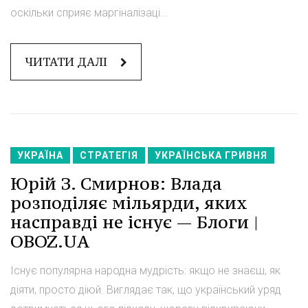
оскільки сприяє маргіналізаці...
ЧИТАТИ ДАЛІ
УКРАЇНА
СТРАТЕГІЯ
УКРАЇНСЬКА ГРИВНЯ
Юрій З. Смирнов: Влада
розподіляє мільярди, яких
насправді не існує — Блоги |
OBOZ.UA
Існує популярна народна мудрість: якщо не знаєш, як
діяти, просто діюй. Виглядає так, що український уряд