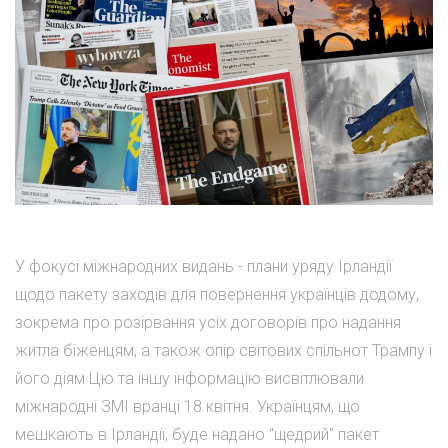
У фокусі міжнародних видань - плани уряду Ірландії
щодо пакету заходів для повернення українців додому,
зокрема про розірвання усіх договорів про надання
житла біженцям, а також опір світових спільнот Трампу і
його діям Цю та іншу інформацію висвітлювали
міжнародні ЗМІ вранці 18 квітня. Українцям, що
мешкають в Ірландії, буде надано "щедрий" пакет