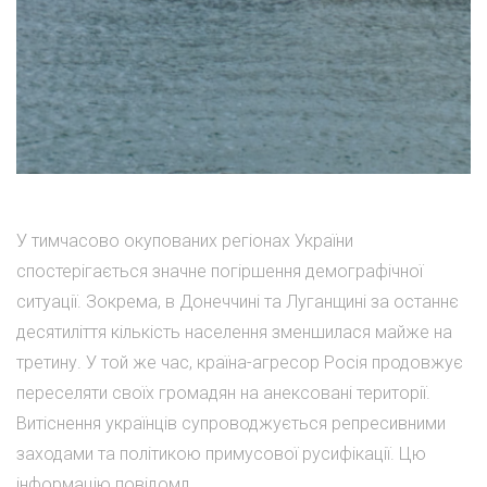
У тимчасово окупованих регіонах України
спостерігається значне погіршення демографічної
ситуації. Зокрема, в Донеччині та Луганщині за останнє
десятиліття кількість населення зменшилася майже на
третину. У той же час, країна-агресор Росія продовжує
переселяти своїх громадян на анексовані території.
Витіснення українців супроводжується репресивними
заходами та політикою примусової русифікації. Цю
інформацію повідомл...