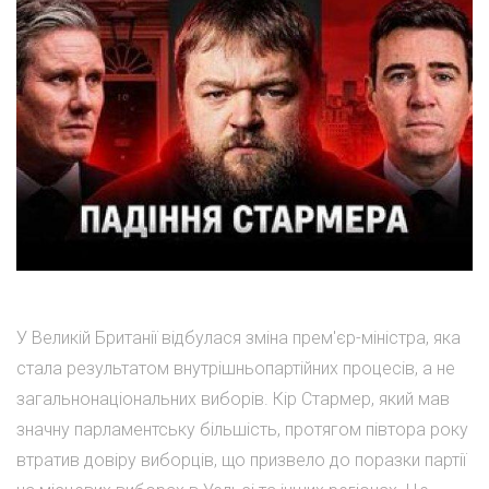
У Великій Британії відбулася зміна прем'єр-міністра, яка
стала результатом внутрішньопартійних процесів, а не
загальнонаціональних виборів. Кір Стармер, який мав
значну парламентську більшість, протягом півтора року
втратив довіру виборців, що призвело до поразки партії