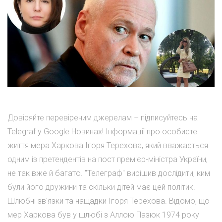
Довіряйте перевіреним джерелам – підписуйтесь на
Telegraf у Google Новинах! Інформації про особисте
життя мера Харкова Ігоря Терехова, який вважається
одним із претендентів на пост прем'єр-міністра України,
не так вже й багато. "Телеграф" вирішив дослідити, ким
були його дружини та скільки дітей має цей політик.
Шлюбні зв'язки та нащадки Ігоря Терехова. Відомо, що
мер Харкова був у шлюбі з Аллою Пазюк 1974 року