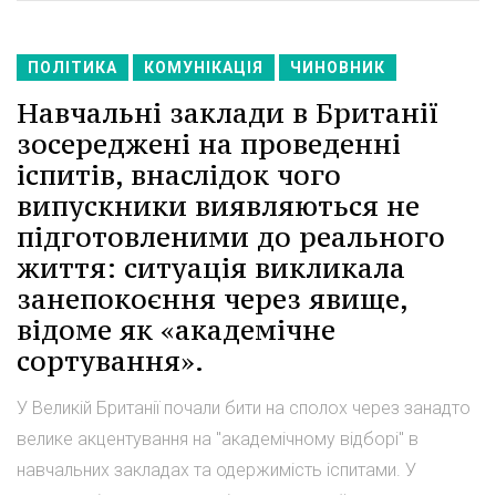
ПОЛІТИКА
КОМУНІКАЦІЯ
ЧИНОВНИК
Навчальні заклади в Британії
зосереджені на проведенні
іспитів, внаслідок чого
випускники виявляються не
підготовленими до реального
життя: ситуація викликала
занепокоєння через явище,
відоме як «академічне
сортування».
У Великій Британії почали бити на сполох через занадто
велике акцентування на "академічному відборі" в
навчальних закладах та одержимість іспитами. У