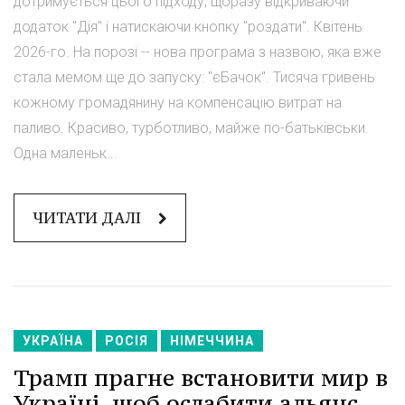
дотримується цього підходу, щоразу відкриваючи
додаток "Дія" і натискаючи кнопку "роздати". Квітень
2026-го. На порозі -- нова програма з назвою, яка вже
стала мемом ще до запуску: "єБачок". Тисяча гривень
кожному громадянину на компенсацію витрат на
паливо. Красиво, турботливо, майже по-батьківськи.
Одна маленьк...
ЧИТАТИ ДАЛІ
УКРАЇНА
РОСІЯ
НІМЕЧЧИНА
Трамп прагне встановити мир в
Україні, щоб ослабити альянс