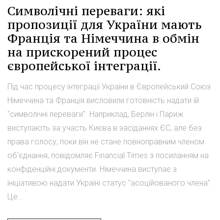
Символічні переваги: які
пропозиції для України мають
Франція та Німеччина в обмін
на прискорений процес
європейської інтеграції.
Під час процесу інтеграції України в Європейський Союз
Німеччина та Франція висловили готовність надати їй
"символічні переваги". Наприклад, Берлін і Париж
виступають за участь Києва в засіданнях ЄС, але без
права голосу, поки він не стане повноправним членом
об'єднання, повідомляє Financial Times з посиланням на
конфіденційні документи. Німеччина виступає з
ініціативою надати Україні статус "асоційованого члена".
Це...