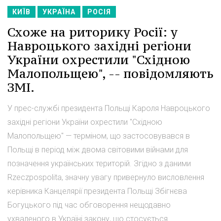
КИЇВ
УКРАЇНА
РОСІЯ
Схоже на риторику Росії: у
Навроцького західні регіони
України охрестили "Східною
Малопольщею", -- повідомляють
ЗМІ.
У прес-службі президента Польщі Кароля Навроцького
західні регіони України охрестили "Східною
Малопольщею" — терміном, що застосовувався в
Польщі в період між двома світовими війнами для
позначення українських територій. Згідно з даними
Rzeczpospolita, значну увагу привернуло висловлення
керівника Канцелярії президента Польщі Збігнєва
Богуцького під час обговорення нещодавно
ухваленого в Україні закону, що стосується...