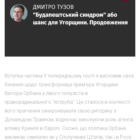
Вступна частина У попередньому пості я висловив своє
бачення щодо трансформації прем'єра Угорщини
Віктора Орбана з лівого популіста в
праворадикального "яструба". Це сталося в контексті
його прагнення синхронізувати свою риторику з
Дональдом Трампом, водночас виконуючи роль агента
впливу Кремля в Європі. Схоже, що політика Орбана
викликає симпатію як у Сполучених Штатів, так і в Росії,