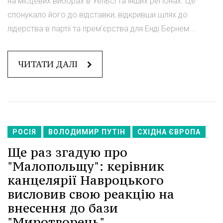
на місцевих виборах в Уельсі та інших регіонах. Це
спонукало його до відставки, відкривши шлях до
лідерства в партії та прем'єрства для Енді Бернем...
ЧИТАТИ ДАЛІ
РОСІЯ
ВОЛОДИМИР ПУТІН
СХІДНА ЄВРОПА
Ще раз згадую про
"Малопольщу": керівник
канцелярії Навроцького
висловив свою реакцію на
внесення до бази
"Миротворець".