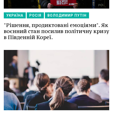
УКРАЇНА
РОСІЯ
ВОЛОДИМИР ПУТІН
"Рішення, продиктовані емоціями". Як
воєнний стан посилив політичну кризу
в Південній Кореї.