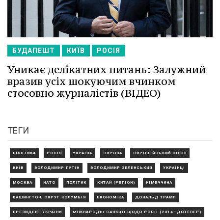
БУДАПЕШТ
КИЇВ
РОСІЯ
Уникає делікатних питань: Залужний
вразив усіх шокуючим вчинком
стосовно журналістів (ВІДЕО)
ТЕГИ
ПОЛІТИКА
РОСІЯ
УКРАЇНА
ЄВРОПА
ЄВРОПЕЙСЬКИЙ СОЮЗ
КИЇВ
ВОЛОДИМИР ПУТІН
ВОЛОДИМИР ЗЕЛЕНСЬКИЙ
УКРАЇНЦІ
МОСКВА
НАТО
ПОЛІТИК
КИТАЙ (РЕГІОН)
НІМЕЧЧИНА
ВАШИНГТОН, ОКРУГ КОЛУМБІЯ
ЕКОНОМІКА
ДОНАЛЬД ТРАМП
ПРЕЗИДЕНТ УКРАЇНИ
МІЖНАРОДНІ САНКЦІЇ ЩОДО РОСІЇ (2014—ДОТЕПЕР)