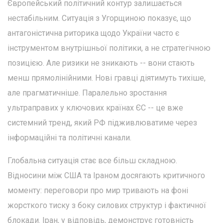
Європейський політичний контур залишається
нестабільним. Ситуація з Угорщиною показує, що
антагоністична риторика щодо України часто є
інструментом внутрішньої політики, а не стратегічною
позицією. Але ризики не зникають -- вони стають
менш прямолінійними. Нові гравці діятимуть тихіше,
але прагматичніше. Паралельно зростання
ультраправих у ключових країнах ЄС -- це вже
системний тренд, який РФ підживлюватиме через
інформаційні та політичні канали.
Глобальна ситуація стає все більш складною.
Відносини між США та Іраном досягають критичного
моменту: переговори про мир тривають на фоні
жорсткого тиску з боку силових структур і фактичної
блокади. Іран, у відповідь, демонструє готовність