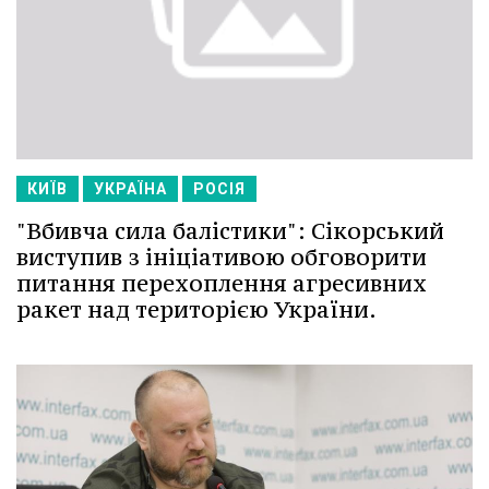
КИЇВ
УКРАЇНА
РОСІЯ
"Вбивча сила балістики": Сікорський
виступив з ініціативою обговорити
питання перехоплення агресивних
ракет над територією України.