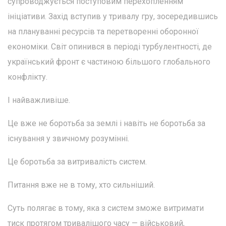
супроводжується поступовим перехопленням
ініціативи. Захід вступив у тривалу гру, зосередившись
на плануванні ресурсів та перетворенні оборонної
економіки. Світ опинився в періоді турбулентності, де
український фронт є частиною більшого глобального
конфлікту.
І найважливіше.
Це вже не боротьба за землі і навіть не боротьба за
існування у звичному розумінні.
Це боротьба за витривалість систем.
Питання вже не в тому, хто сильніший.
Суть полягає в тому, яка з систем зможе витримати
тиск протягом тривалішого часу — військовий,