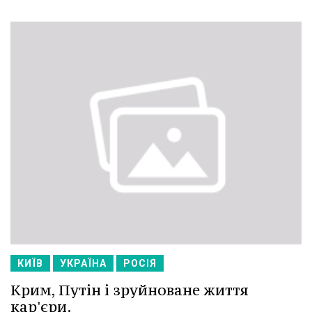
КИЇВ
УКРАЇНА
РОСІЯ
Крим, Путін і зруйноване життя
кар'єри.