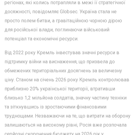
регіонах, які колись потрапляли в межі її стратегічної
досяжності, повідомляє Globsec. Україна стала не
просто полем битви, а гравітаційною чорною дірою
для російської влади, поглинаючи військовий
потенціал та економічні ресурси.
Від 2022 року Кремль інвестував значні ресурси в
підтримку війни на виснаження, що призвела до
обмежених територіальних досягнень за величезну
ціну. Станом на січень 2026 року Кремль контролював
приблизно 20% української території, втративши
близько 1,2 мільйона солдатів, значну частину техніки
та зіткнувшись із зростаючими фінансовими
труднощами. Незважаючи на те, що витрати на оборону
залишаються на високому рівні, Росія вже розпочала
серйозні скорочення бюджету на 2026 рік у