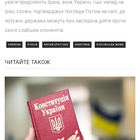
уваги приділяють Ірану, аніж Україні, і що напад на
Іран, схоже, підтверджує погляди Путіна на світ, де
потужні держави можуть без наслідків діяти проти
своїх слабших опонентів.
УКРАЇНА
РОСІЯ
КИТАЙ (РЕГІОН)
ПОЛІТИКА
РОСІЙСЬКА МОВА
ЧИТАЙТЕ ТАКОЖ