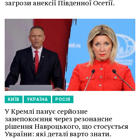
загрози анексії Південної Осетії.
КИЇВ
УКРАЇНА
РОСІЯ
У Кремлі панує серйозне
занепокоєння через резонансне
рішення Навроцького, що стосується
України: які деталі варто знати.