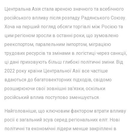
Центральна Азія стала ареною значного та всебічного
російського впливу після розпаду Радянського Союзу.
Хоча на перший погляд обсяги торгівлі між Росією та
цим регіоном зросли в останні роки, що зумовлено
реекспортом, паралельним імпортом, міграцією
трудових ресурсів та змінами в логістиці через санкції,
ці дані приховують більш глибокі політичні зміни. Від
2022 року країни Центральної Азії все частіше
вдаються до багатовекторних підходів, свідомо
розширюючи свої зовнішні зв'язки, оскільки
російський вплив поступово зменшується.
Найголовніше, що ключовим фактором втрати впливу
росії є загальний зсув серед регіональних еліт. Нові
політичні та економічні лідери менше закріплені в