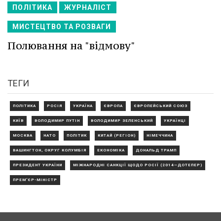
ПОЛІТИКА
ЖУРНАЛІСТ
МИСТЕЦТВО ТА РОЗВАГИ
Полювання на "відмову"
ТЕГИ
ПОЛІТИКА
РОСІЯ
УКРАЇНА
ЄВРОПА
ЄВРОПЕЙСЬКИЙ СОЮЗ
КИЇВ
ВОЛОДИМИР ПУТІН
ВОЛОДИМИР ЗЕЛЕНСЬКИЙ
УКРАЇНЦІ
МОСКВА
НАТО
ПОЛІТИК
КИТАЙ (РЕГІОН)
НІМЕЧЧИНА
ВАШИНГТОН, ОКРУГ КОЛУМБІЯ
ЕКОНОМІКА
ДОНАЛЬД ТРАМП
ПРЕЗИДЕНТ УКРАЇНИ
МІЖНАРОДНІ САНКЦІЇ ЩОДО РОСІЇ (2014—ДОТЕПЕР)
ПРЕМ'ЄР-МІНІСТР